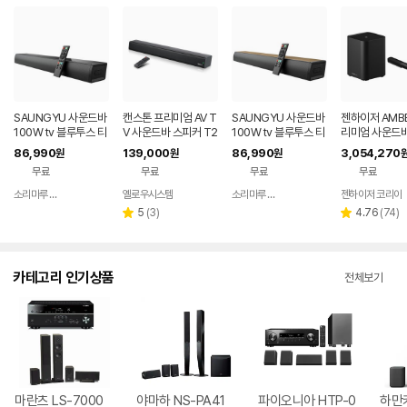
SAUNGYU 사운드바
캔스톤 프리미엄 AV T
SAUNGYU 사운드바
젠하이저 AMB
100W tv 블루투스 티
V 사운드바 스피커 T2
100W tv 블루투스 티
리미엄 사운드바 
비 스피커 홈시어터 A
00X
비 거실 스피커 홈시어
+ 서브 우퍼
86,990
139,000
86,990
3,054,270
원
원
원
RC 옵티컬 USB
터 ARC 옵티컬
무료
무료
무료
무료
소리마루 유한회사
옐로우시스템
소리마루 유한회사
젠하이저 코리아
네이버
네이버
페이
페이
리
리
5
(
3
)
4.76
(
74
)
별
별
뷰
뷰
점
점
수
수
카테고리 인기상품
전체보기
마란츠 LS-7000
야마하 NS-PA41
파이오니아 HTP-0
하만카