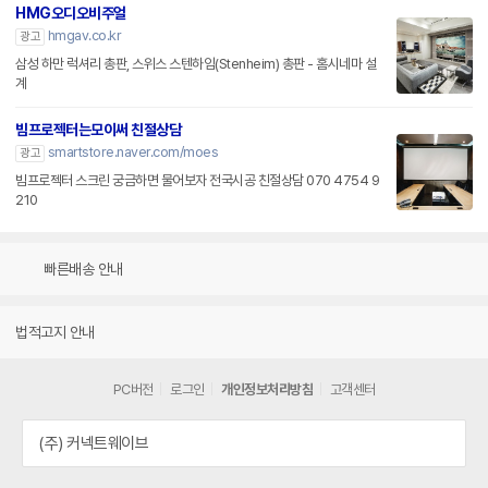
HMG오디오비주얼
hmgav.co.kr
광고
삼성 하만 럭셔리 총판, 스위스 스텐하임(Stenheim) 총판 - 홈시네마 설
계
빔프로젝터는모이써 친절상담
smartstore.naver.com/moes
광고
빔프로젝터 스크린 궁금하면 물어보자 전국시공 친절상담 070 4754 9
210
빠른배송 안내
법적고지 안내
PC버전
로그인
개인정보처리방침
고객센터
(주) 커넥트웨이브