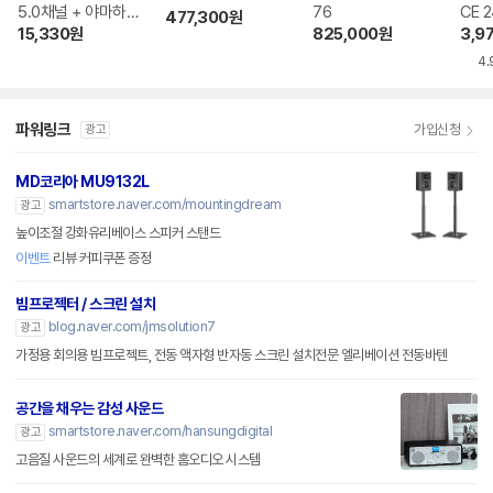
5.0채널 + 야마하
76
CE 
477,300
원
AV리시버
15,330
원
825,000
원
3,9
4.
파워링크
가입신청
광고
MD코리아 MU9132L
smartstore.naver.com/mountingdream
광고
높이조절 강화유리베이스 스피커 스탠드
이벤트
리뷰 커피쿠폰 증정
빔프로젝터 / 스크린 설치
blog.naver.com/jmsolution7
광고
가정용 회의용 빔프로젝트, 전동 액자형 반자동 스크린 설치전문 엘리베이션 전동바텐
공간을 채우는 감성 사운드
smartstore.naver.com/hansungdigital
광고
고음질 사운드의 세계로 완벽한 홈오디오 시스템