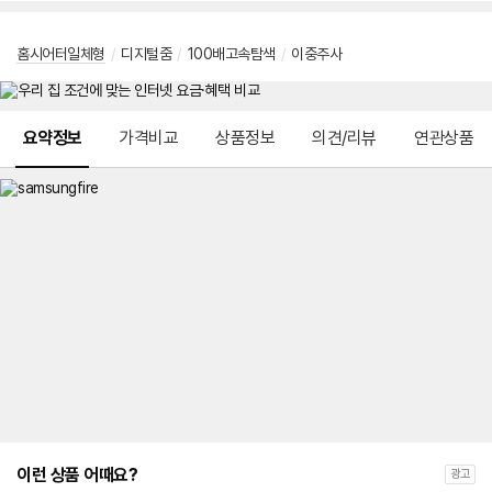
홈시어터일체형
/
디지털줌
/
100배고속탐색
/
이중주사
메뉴 네비게이션
요약정보
가격비교
상품정보
의견/리뷰
연관상품
이런 상품 어때요?
광고