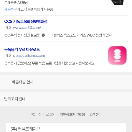
른배송과 AS보장
사은품
구매고객 볼펜녹음기 사은품
CCS 기독교목회정보백화점
www.ccs33.com/
광고
성경주석 전자성경 설교문 예화 바이블렉스 옥스포드 카리스 WBC 청빙 후임자
곰녹음기 무료 다운로드
siete.ktpthumb.com
광고
곰녹음기(곰보이스) 무료 녹음 프로그램을 다운 받고 사용해보세요
빠른배송 안내
법적고지 안내
PC버전
로그인
개인정보처리방침
고객센터
(주) 커넥트웨이브