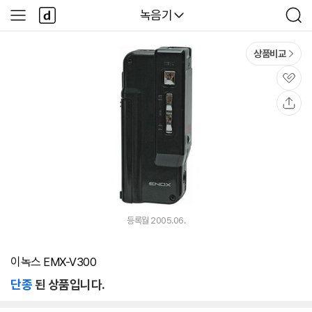
본문 바로가기
다
다나와
녹음기
사
검
나
이
색
와
드
메
메
상품비교
인
뉴
관
심
공
유
등록월 2005.06.
이녹스 EMX-V300
단종
된 상품입니다.