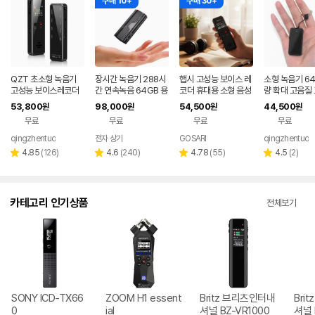
구매 10+
구매 30+
QZT 초소형 녹음기
장시간 녹음기 288시
햅시 고성능 보이스 레
소형 녹음기 64
고성능 보이스레코더
간 연속녹음 64GB 용
코더 휴대용 소형 음성
량 확대 고음질
장시간 41h 연속 녹음
량 C타입 자석기능 보
장시간 녹음기 32GB
보이스레코더 자
53,800
98,000
54,500
44,500
원
원
원
원
V90-32GB
이스레코더 KVR-79
한국어 한글메뉴
착 연속 녹음 
무료
무료
무료
무료
qingzhentuo
전자 상가
GOSARI
qingzhentuo
리
리
리
리
4.85
(
126
)
4.6
(
240
)
4.78
(
55
)
4.5
(
2
)
별
별
별
별
뷰
뷰
뷰
뷰
점
점
점
점
수
수
수
수
카테고리 인기상품
전체보기
SONY ICD-TX66
ZOOM H1 essent
Britz 브리츠인터내
Bri
0
ial
셔널 BZ-VR1000
셔널 