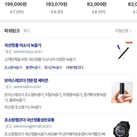
199,000
원
183,070
원
82,000
원
82,
4.7
(151)
4.9
(51)
4.8
(101)
4.
파워링크
가입신청
광고
국산정품 이소닉 녹음기
www.imspy.co.kr
광고
고객만족을 위한 국산정품 이소닉의 다양한 녹음기
초소형녹음기
볼펜녹음기
장시간녹음기
카메라캠코더
보이스레코더 전문점 세이픈
www.safen.co.kr
광고
보이스레코더 초소형녹음기, 비밀녹음기, 차량용녹음기, 증거확보용녹음
기, 몰래녹음기
최신형 초소형 미니녹음기
초소형캠코더 국산정품성진유통
www.sungjinmall.co.kr/
광고
초소형캠코더 국산정품녹음기 ASMR 무선카메라방송장비 파격할인 빠