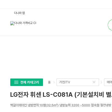
L
다나와 앱
G
전
통
자
합
휘
검
센
색
L
S
-
C
0
8
1
A
(기
본
설
치
비
별
도)
전체 카테고리
가전/TV
에어
홈
:
다
나
LG전자 휘센 LS-C081A (기본설치비 별
와
가
격
상
비
벽걸이에어컨
/
냉방면적
:
10평(32.5㎡)
/
냉방능력
:
3200
,
~5000
/
정속형
/
절전냉방 
세
교
스