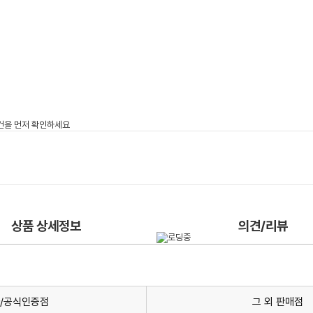
상품 상세정보
의견/리뷰
/공식인증점
그 외 판매점