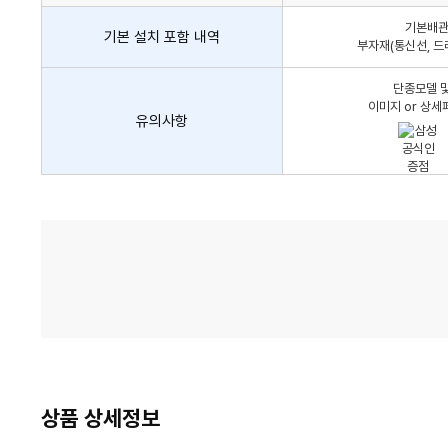
어
기본배관,
컨
기본 설치 포함 내역
부자재(통신선, 드
설
치
단종모델 및
비
이미지 or 상세
유의사항
가
격
비
교
상품 상세정보