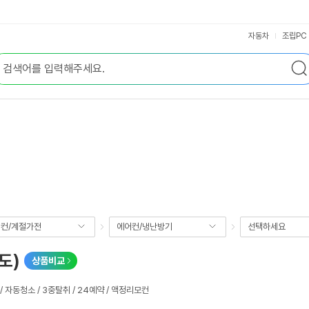
자동차
조립PC
컨/계절가전
에어컨/냉난방기
선택하세요
도)
상품비교
/ 자동청소 / 3중탈취 / 24예약 / 액정리모컨