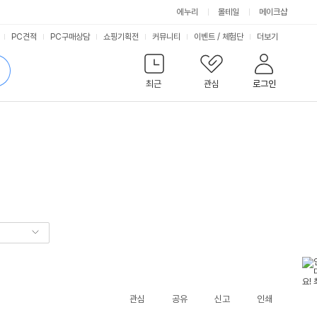
에누리
몰테일
메이크샵
서
PC견적
PC구매상담
쇼핑기획전
커뮤니티
이벤트
/
체험단
더보기
비
검
색
최근
관심
로그인
스
관심
공유
신고
인쇄