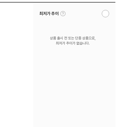
툴
최저가 추이
알
팁
림
보
받
기
기
상품 출시 전 또는 단종 상품으로,
최저가 추이가 없습니다.