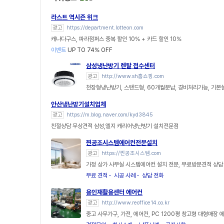
라스트 역시즌 위크
광고
https://department.lotteon.com
캐나다구스, 파라점퍼스 중복 할인 10% + 카드 할인 10%
이벤트
UP TO 74% OFF
삼성냉난방기 렌탈 접수센터
광고
http://www.sh홈쇼핑.com
천장형냉난방기, 스탠드형, 60개월분납, 경비처리가능, 기
안산냉난방기설치업체
광고
https://m.blog.naver.com/kyd3845
친절상담 무상견적 삼성,엘지 캐리어냉난방기 설치전문점
찐공조시스템에어컨전문설치
광고
https://찐공조시스템.com
가정 상가 사무실 시스템에어컨 설치 전문, 무료방문견적 상담
무료 견적
시공 사례
상담 전화
용인재활용센터 에어컨
광고
http://www.reoffice14.co.kr
중고 사무가구, 가전, 에어컨, PC 1200평 창고형 대형매장 