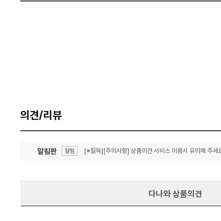
의견/리뷰
알림판
[※필독][주의사항] 상품의견 서비스 이용시 유의해 주세요
알림
잦은 오류, PC속도 잡자! PC안정화 위해 이건 꼭!
알림
다나와 상품의견