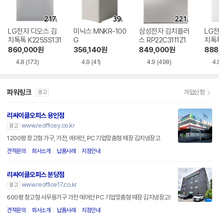
LG전자 디오스 김
미닉스 MNKR-100
삼성전자 김치플러
LG전
치톡톡 K225SS131
G
스 RP22C3111Z1
치톡톡
1
860,000
원
356,140
원
849,000
원
888
4.8
(173)
4.9
(41)
4.9
(498)
4.
파워링크
가입신청
광고
리싸이클오피스 용인점
www.reofficey.co.kr
광고
1200평 창고형 가구, 가전, 에어컨, PC 기업맞춤형 매장 김치냉장고
견적문의
회사소개
납품사례
지점안내
리싸이클오피스 분당점
www.reoffice17.co.kr
광고
600평 창고형 사무용가구 가전 에어컨 PC 기업맞춤형 매장 김치냉장고!
견적문의
회사소개
납품사례
지점안내