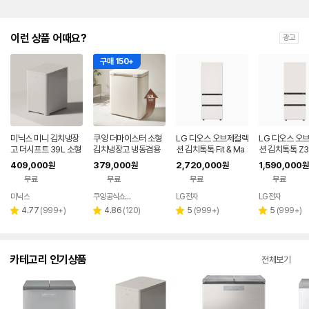
이런 상품 어때요?
광고
구매 150+
미닉스 미니 김치냉장
쿠잉 더마이스터 소형
LG 디오스 오브제컬렉
LG 디오스 오
고 더시프트 39L 소형
김치냉장고 냉동겸용
션 김치톡톡 Fit & Ma
션 김치톡톡 Z3
뚜껑형
뚜껑형 발효숙성 K05
x Z334GBB171
EF11
409,000
379,000
2,720,000
1,590,000
원
원
원
원
5CGGB 그레이지
무료
무료
무료
무료
미닉스
쿠잉공식쇼핑몰
LG전자
LG전자
네이버
페이
리
리
리
리
4.77
(
999+
)
4.86
(
120
)
5
(
999+
)
5
(
999+
)
별
별
별
별
뷰
뷰
뷰
뷰
점
점
점
점
수
수
수
수
카테고리 인기상품
전체보기