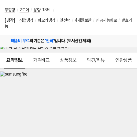
뚜껑형
/
2도어
/
용량
:
185L
/
[냉각]
직접냉각
/
회오리냉각
/
맛선택
/
4개월보관
/
인공지능회로
/
발효기
능
배송비 무료
의 기준은
'전국'
입니다. (도서산간 제외)
메뉴 네비게이션
요약정보
가격비교
상품정보
의견/리뷰
연관상품