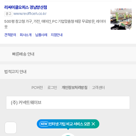
리싸이클오피스 경남양산점
www.reofficeh.co.kr
광고
500평 창고형 가구, 가전, 에어컨, PC 기업맞춤형 매장 무료방문, 레이아
웃
견적문의
회사소개
납품사례
지점안내
빠른배송 안내
법적고지 안내
PC버전
로그인
개인정보처리방침
고객센터
(주) 커넥트웨이브
인터넷 가입 비교 서비스 오픈
NEW
닫기
이
전