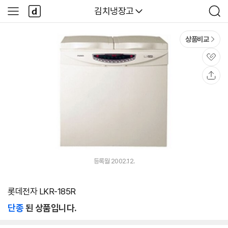
본문 바로가기
다
다나와
김치냉장고
사
검
나
이
색
와
드
메
메
상품비교
인
뉴
관
심
공
유
등록월 2002.12.
롯데전자 LKR-185R
단종
된 상품입니다.