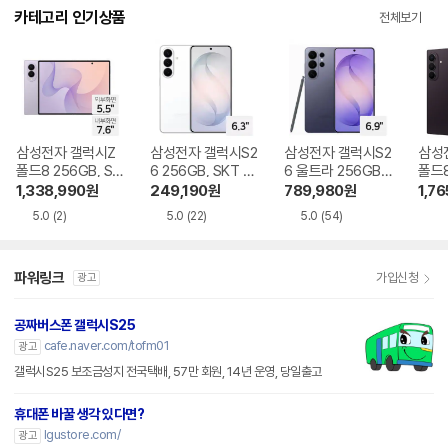
카테고리 인기상품
전체보기
삼성전자 갤럭시Z
삼성전자 갤럭시S2
삼성전자 갤럭시S2
삼성
폴드8 256GB, SK
6 256GB, SKT 기
6 울트라 256GB,
폴드8
T 기기변경 완납
기변경 완납
SKT 기기변경 완납
GB,
1,338,990
원
249,190
원
789,980
원
1,76
완납
5.0
(2)
5.0
(22)
5.0
(54)
파워링크
가입신청
광고
공짜버스폰 갤럭시S25
cafe.naver.com/tofm01
광고
갤럭시S25 보조금성지 전국택배, 57만 회원, 14년 운영, 당일출고
휴대폰 바꿀 생각 있다면?
lgustore.com/
광고