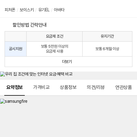
피처폰
/
보이스키
/
유기EL
/
아바타
할인방법 간략안내
요금제 조건
유지기간
통
통
신
보통 5만원 이상의
사
신
공시지원
보통 6개월 이상
요금제 사용
할
사
인
공
더보기
방
시
법
지
원
및
메뉴 네비게이션
선
요약정보
가격비교
상품정보
의견/리뷰
연관상품
택
약
정
주
적
용
요
금
제