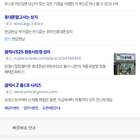
유스토어닷컴엔 당신이 찾는 모든 기종을 저렴한 가격으로 만나 볼 수 있으니까!
휴대폰알고사는 성지
www.algo3.store
광고
현금완납 부가없는 카드없는 온라인휴대폰성지
할인
현금완납
갤럭시S25 원종시장점 성지
m.place.naver.com/place/2094188400
광고
원종시장점옆커폰 휴대폰성지에서!S26 출시! 나만의 개통유형별 맞춤
혜택조회하기
갤럭시 Z 폴드8 시리즈
www.samsungstore.com/
광고
삼성스토어에서 신제품 체험은 물론, 자급제부터 개통까지 모두 만나보세요
웨딩이벤트
입주이벤트
오픈매장안내
빠른배송 안내