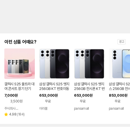
안
내
및
유
지
해
야
되
는
이런 상품 어때요?
광고
대
략
적
인
기
간
을
안
내
갤럭시 S25 울트라 대
삼성 갤럭시 S25 엣지
삼성 갤럭시 S25 엣지
삼성 갤럭시 S2
를
여 콘서트 장기 단기
256GB KT 번호이동
256GB 전시폰 KT 번
스 256GB 전
완납 80요금제
호이동 완납
번호이동 완납 
나
7,000
653,000
653,000
853,000
원
원
원
원
제
타
3,500원
무료
무료
무료
내
는
주식회사 폰빌리지
아라몰
pansamall
pansamall
네이버
표
페이
리
4.98
(
184
)
별
입
뷰
점
니
수
다.