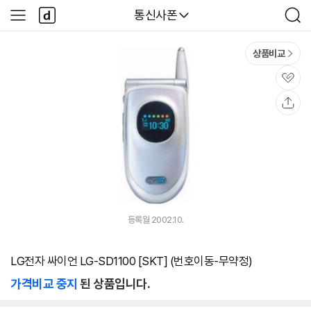
본문 바로가기
다
다나와
통신사폰
사
검
나
이
색
와
드
메
메
상품비교
인
뉴
관
심
공
유
등록월 2002.10.
LG전자 싸이언 LG-SD1100 [SKT] (번호이동-무약정)
가격비교 중지
된 상품입니다.