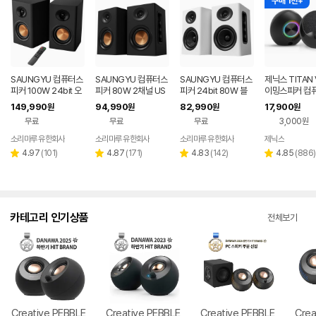
구매 1천+
SAUNGYU 컴퓨터스
SAUNGYU 컴퓨터스
SAUNGYU 컴퓨터스
제닉스 TITAN 
피커 100W 24bit 오
피커 80W 2채널 US
피커 24bit 80W 블
이밍스피커 컴
디오 2채널 PC 유선
B DAC 옵티컬 유선 연
루투스 USB DAC AU
피커
149,990
94,990
82,990
17,900
원
원
원
원
블루투스 연결
결 블루투스 스피커
X 옵티컬 연결
무료
무료
무료
3,000원
소리마루 유한회사
소리마루 유한회사
소리마루 유한회사
제닉스
네이버
페이
리
리
리
리
4.97
(
101
)
4.87
(
171
)
4.83
(
142
)
4.85
(
886
)
별
별
별
별
뷰
뷰
뷰
뷰
점
점
점
점
수
수
수
수
카테고리 인기상품
전체보기
Creative PEBBLE
Creative PEBBLE
Creative PEBBLE
Crea