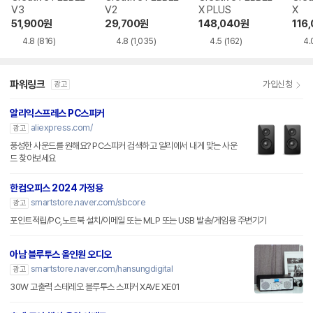
V3
V2
X PLUS
X
51,900
원
29,700
원
148,040
원
116
4.8
(816)
4.8
(1,035)
4.5
(162)
4.
파워링크
가입신청
광고
알리익스프레스 PC스피커
aliexpress.com/
광고
풍성한 사운드를 원해요? PC스피커 검색하고 알리에서 내게 맞는 사운
드 찾아보세요
한컴오피스 2024 가정용
smartstore.naver.com/sbcore
광고
포인트적립/PC,노트북 설치/이메일 또는 MLP 또는 USB 발송/게임용 주변기기
아남 블루투스 올인원 오디오
smartstore.naver.com/hansungdigital
광고
30W 고출력 스테레오 블루투스 스피커 XAVE XE01