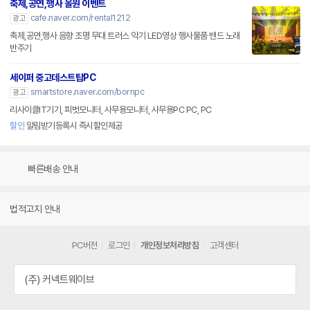
축제,공연,행사 올원 이벤트
cafe.naver.com/rental1212
광고
축제,공연,행사 음향 조명 무대 트러스 악기 LED영상 행사물품 밴드 노래
반주기
세이퍼 중고데스트탑PC
smartstore.naver.com/bornpc
광고
리사이클IT기기, 피벗모니터, 사무용모니터, 사무용PC PC, PC
할인
알림받기등록시 즉시할인제공
빠른배송 안내
법적고지 안내
PC버전
로그인
개인정보처리방침
고객센터
(주) 커넥트웨이브