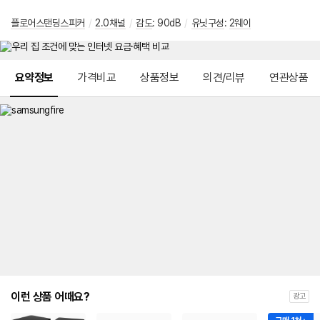
플로어스탠딩스피커
/
2.0채널
/
감도
: 90dB
/
유닛구성
:
2웨이
메뉴 네비게이션
요약정보
가격비교
상품정보
의견/리뷰
연관상품
이런 상품 어때요?
광고