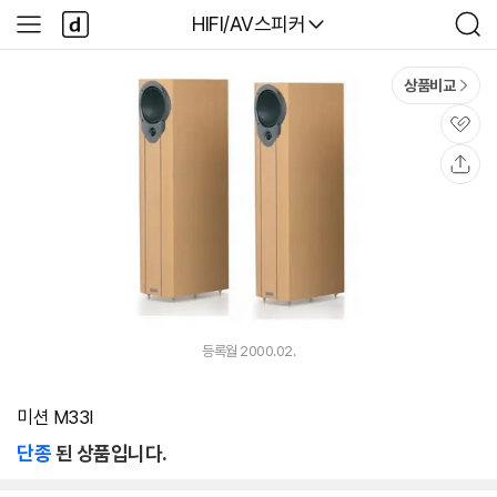
본문 바로가기
다
다나와
HIFI/AV스피커
사
검
나
이
색
와
드
메
메
상품비교
인
뉴
관
심
공
유
등록월 2000.02.
미션 M33I
단종
된 상품입니다.