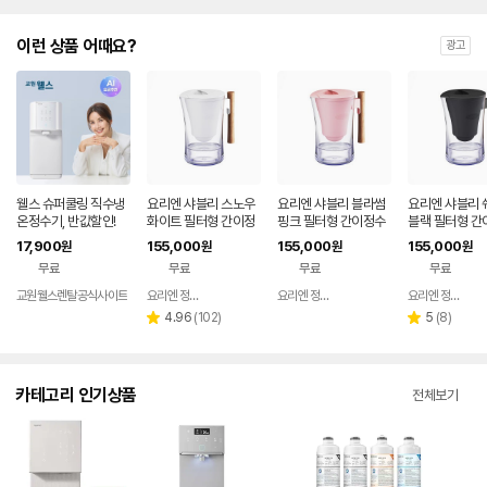
이런 상품 어때요?
광고
웰스 슈퍼쿨링 직수냉
요리엔 샤블리 스노우
요리엔 샤블리 블라썸
요리엔 샤블리 
온정수기, 반값할인!
화이트 필터형 간이정
핑크 필터형 간이정수
블랙 필터형 간
수기 ( 필터 1개 포함)
기 ( 필터 1개 포함)
기 ( 필터 1개 포
17,900
155,000
155,000
155,000
원
원
원
원
무료
무료
무료
무료
교원웰스렌탈공식사이트
요리엔 정수기 공식몰
요리엔 정수기 공식몰
요리엔 정수기 공식몰
네이버
네이버
페이
페이
리
리
4.96
(
102
)
5
(
8
)
별
별
뷰
뷰
점
점
수
수
카테고리 인기상품
전체보기