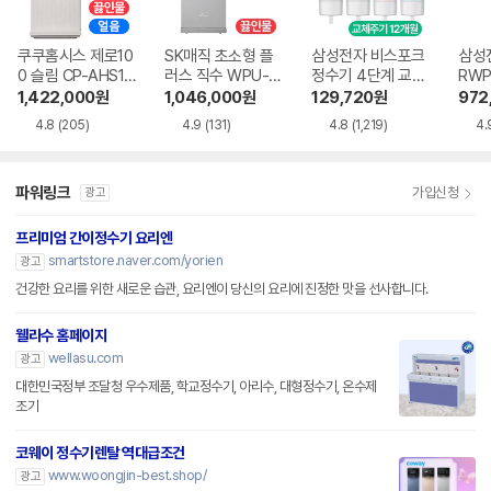
쿠쿠홈시스 제로10
SK매직 초소형 플
삼성전자 비스포크
삼성
0 슬림 CP-AHS10
러스 직수 WPU-J
정수기 4단계 교체
RWP
0HEW
AC115SNS
용 정수필터 HAF-
1,422,000
원
1,046,000
원
129,720
원
972
HIN
4.8
(205)
4.9
(131)
4.8
(1,219)
4.
파워링크
가입신청
광고
프리미엄 간이정수기 요리엔
smartstore.naver.com/yorien
광고
건강한 요리를 위한 새로운 습관, 요리엔이 당신의 요리에 진정한 맛을 선사합니다.
웰라수 홈페이지
wellasu.com
광고
대한민국정부 조달청 우수제품, 학교정수기, 아리수, 대형정수기, 온수제
조기
코웨이 정수기렌탈 역대급조건
www.woongjin-best.shop/
광고