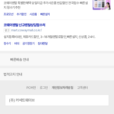
코웨이렌탈 특별한혜택 당일지급 추가사은품 반값할인 전국접수 빠른설
치 정수기추천
프로모션
추가할인
사은품
빠른설치
코웨이렌탈 신규렌탈상담접수처
mart.cowaymall.co.kr/
광고
설치등록비0원, 제휴카드할인, 3~18개월렌탈료할인,빠른설치, 신상품, 24시.
정수기
비데
공기청정기
침대렌탈
빠른배송 안내
법적고지 안내
PC버전
로그인
개인정보처리방침
고객센터
(주) 커넥트웨이브