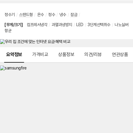
정수기
/
스탠드형
/
온수
/
정수
/
냉수
/
잠금
/
[무게/크기]
컴프레서냉각
/
과열과냉방지
/
LED
/
3단계선택취수
/
나노실버
항균
메뉴 네비게이션
요약정보
가격비교
상품정보
의견/리뷰
연관상품