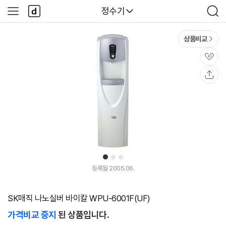
본문 바로가기
다
다나와
정수기
사
검
나
이
색
와
드
메
메
상품비교
인
뉴
관
심
공
유
1
2
3
등록월 2005.06.
SK매직 나노실버 바이칼 WPU-6001F(UF)
가격비교 중지
된 상품입니다.