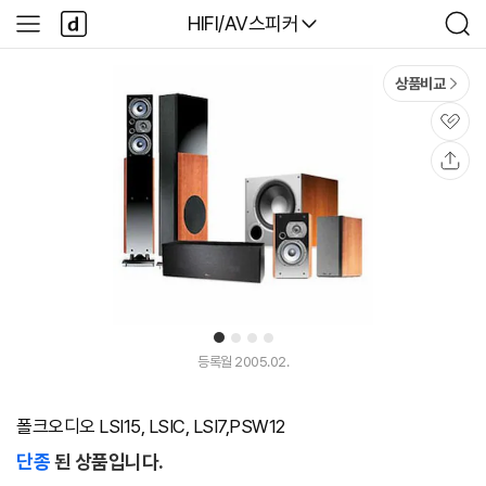
본문 바로가기
다
다나와
HIFI/AV스피커
사
검
나
이
색
와
드
메
메
상품비교
인
뉴
관
심
공
유
1
2
3
4
등록월 2005.02.
폴크오디오 LSI15, LSIC, LSI7,PSW12
단종
된 상품입니다.