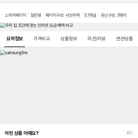
스피커패키지
/
일반용
/
패키지구성:
서브우퍼
/
5.1채널
/
유닛구성
:
3웨이
메뉴 네비게이션
요약정보
가격비교
상품정보
의견/리뷰
연관상품
이런 상품 어때요?
광고