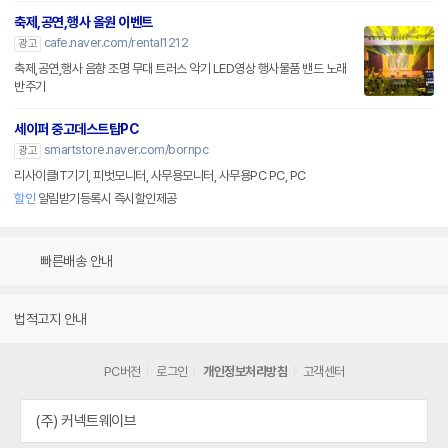
축제,공연,행사 올원 이벤트
cafe.naver.com/rental1212
광고
축제,공연,행사 음향 조명 무대 트러스 악기 LED영상 행사물품 밴드 노래
반주기
세이퍼 중고데스트탑PC
smartstore.naver.com/bornpc
광고
리사이클IT기기, 피벗모니터, 사무용모니터, 사무용PC PC, PC
할인
알림받기등록시 즉시할인제공
빠른배송 안내
법적고지 안내
PC버전
로그인
개인정보처리방침
고객센터
(주) 커넥트웨이브