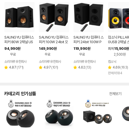
SAUNGYU 컴퓨터스
SAUNGYU 컴퓨터스
SAUNGYU 컴퓨터 스
컴소닉 PILLAR
피커 80W 2채널 US
피커 100W 24bit 오
피커 24bit 100W P
0USB 2채널 
B DAC 옵티컬 유선 연
디오 2채널 PC 유선
C 블루투스 게이밍 BK
94,990
149,990
119,990
15,900
원
원
원
최저
원
결 블루투스 스피커
블루투스 연결
4020D 3세대
무료
무료
무료
2,500원
소리마루 유한회사
소리마루 유한회사
소리마루 유한회사
컴소닉
리
리
리
리
4.87
(
171
)
4.97
(
101
)
4.62
(
13
)
4.69
(
163
)
별
별
별
별
뷰
뷰
뷰
뷰
판매처184
점
점
점
점
수
수
수
수
카테고리 인기상품
전체보기