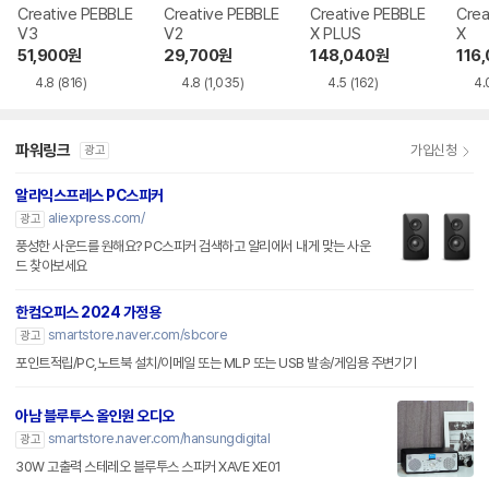
Creative PEBBLE
Creative PEBBLE
Creative PEBBLE
Crea
V3
V2
X PLUS
X
51,900
원
29,700
원
148,040
원
116
4.8
(816)
4.8
(1,035)
4.5
(162)
4.
파워링크
가입신청
광고
알리익스프레스 PC스피커
aliexpress.com/
광고
풍성한 사운드를 원해요? PC스피커 검색하고 알리에서 내게 맞는 사운
드 찾아보세요
한컴오피스 2024 가정용
smartstore.naver.com/sbcore
광고
포인트적립/PC,노트북 설치/이메일 또는 MLP 또는 USB 발송/게임용 주변기기
아남 블루투스 올인원 오디오
smartstore.naver.com/hansungdigital
광고
30W 고출력 스테레오 블루투스 스피커 XAVE XE01