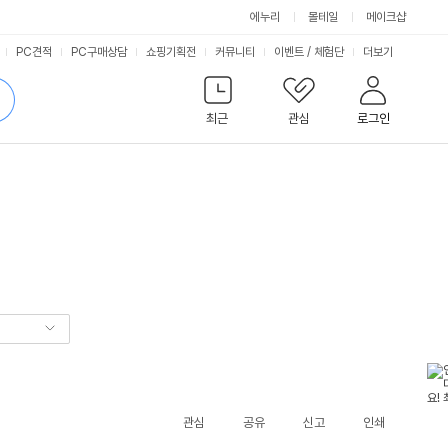
에누리
몰테일
메이크샵
서
PC견적
PC구매상담
쇼핑기획전
커뮤니티
이벤트
/
체험단
더보기
비
검
색
최근
관심
로그인
스
관심
공유
신고
인쇄