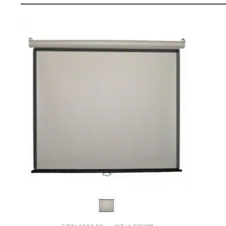
0,
펙
일
본)
:
다
나
와
가
격
비
교