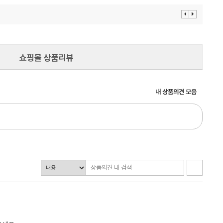
이
다
전
음
보
보
기
기
쇼핑몰 상품리뷰
내 상품의견 모음