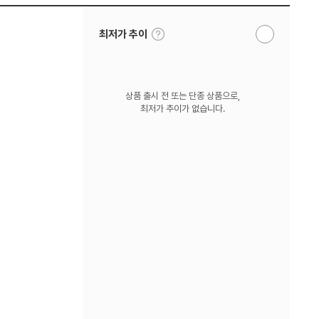
툴
최저가 추이
알
팁
림
보
받
기
기
상품 출시 전 또는 단종 상품으로,
최저가 추이가 없습니다.