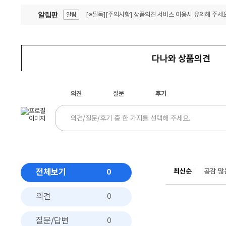
알림판
[※필독][주의사항] 상품의견 서비스 이용시 유의해 주세요
알림
잦은 오류, PC속도 잡자! PC안정화 위해 이건 꼭!
알림
다나와 상품의견
의견
질문
후기
전체보기
최신순
공감 많
0
의견
0
질문/답변
0