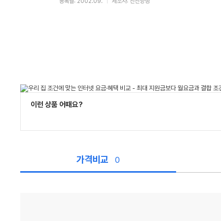
등록월: 2002.09.
제조사: 진전양행
이런 상품 어때요?
가격비교
0
가
격
비
교