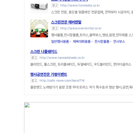
광고
http://www.hmmedia.co.kr
스크린 전문, 용도별 맞춤제안 전문업체, 견적부터 시공까지, 
스크린전문 에버렌탈
광고
http://www.everrental.co.kr
행사물품,전시장물품,트러스,블럭부스,영상,음향,전자제품 
일반행사용품
체육대회용품
전시장물품
전시부스
스크린 나물쉐이드
광고
http://www.namoolshade.co.kr
블라인드, 롤스크린, 트리플쉐이드, 듀얼쉐이드, 우드블라인드, 헌터더글라스
행사공연전문 가평이벤트
광고
http://cafe.naver.com/band114
출장밴드 노래방기기 음향 조명 무대 트러스 악기 특수효과 영상 행사,공연,