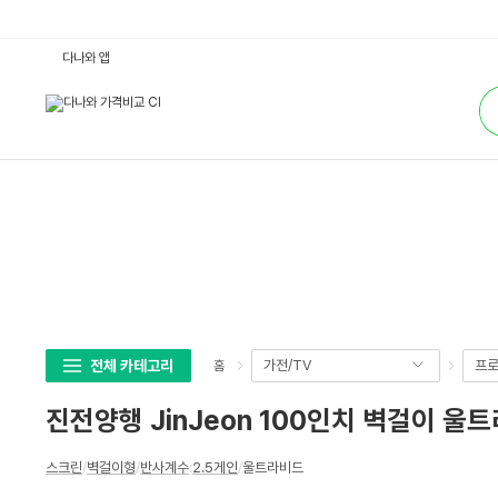
진
다나와 앱
전
양
통
행
합
J
검
i
색
n
J
e
o
n
1
0
0
인
치
벽
걸
이
울
트
전체 카테고리
가전/TV
프로
홈
라
비
드
진전양행 JinJeon 100인치 벽걸이 울트라
(2
1
0
상
x
스크린
/
벽걸이형
/
반사계수
:
2.5게인
/
울트라비드
세
2
1
스