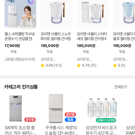
웰스 슈퍼쿨링 직수냉
요리엔 샤블리 스노우
요리엔 샤블리 스타터
요리엔 샤블리 
온정수기, 반값할인!
화이트 필터형 간이정
세트 필터형 간이정수
블루 필터형 간
수기 ( 필터 1개 포함)
기 (본품 + 필터 3pac
기 ( 필터 1개 포
17,900
155,000
185,000
155,000
원
원
원
원
ks)
무료
무료
무료
무료
교원웰스렌탈공식사이트
요리엔 정수기 공식몰
요리엔 정수기 공식몰
요리엔 정수기 공식몰
네이버
네이버
페이
페이
리
리
리
4.96
(
103
)
4.74
(
35
)
5
(
9
)
별
별
별
뷰
뷰
뷰
점
점
점
수
수
수
카테고리 인기상품
전체보기
SK매직 초소형 플
쿠쿠홈시스 제로10
삼성전자 비스포크
삼성
러스 직수 WPU-J
0 슬림 CP-AHS10
정수기 4단계 교체
RWP