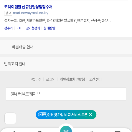
코웨이렌탈 신규렌탈상담접수처
mart.cowaymall.co.kr/
광고
설치등록비0원, 제휴카드할인, 3~18개월렌탈료할인,빠른설치, 신상품, 24시.
정수기
비데
공기청정기
침대렌탈
빠른배송 안내
법적고지 안내
PC버전
로그인
개인정보처리방침
고객센터
(주) 커넥트웨이브
인터넷 가입 비교 서비스 오픈
NEW
닫기
이
전
페