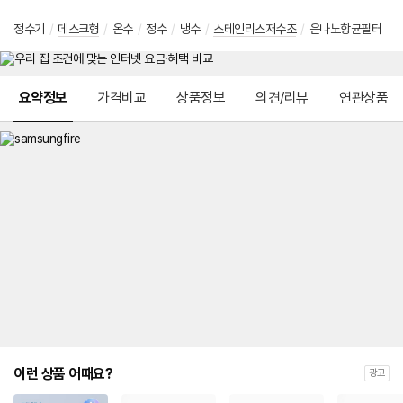
정수기
/
데스크형
/
온수
/
정수
/
냉수
/
스테인리스저수조
/
은나노항균필터
메뉴 네비게이션
요약정보
가격비교
상품정보
의견/리뷰
연관상품
이런 상품 어때요?
광고