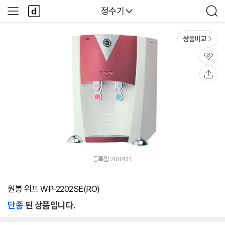
본문 바로가기
다
다나와
정수기
사
검
나
이
색
와
드
메
메
상품비교
인
뉴
관
심
공
유
등록월 2004.11.
원봉 위프 WP-2202SE(RO)
단종
된 상품입니다.