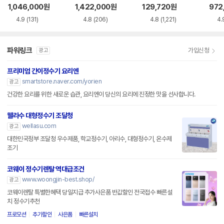
AC115SNS
0HEW
용 정수필터 HAF-
1,046,000
원
1,422,000
원
129,720
원
972
HIN
4.9
(131)
4.8
(206)
4.8
(1,221)
4.
파워링크
가입신청
광고
프리미엄 간이정수기 요리엔
smartstore.naver.com/yorien
광고
건강한 요리를 위한 새로운 습관, 요리엔이 당신의 요리에 진정한 맛을 선사합니다.
웰라수 대형정수기 조달청
wellasu.com
광고
대한민국정부 조달청 우수제품, 학교정수기, 아리수, 대형정수기, 온수제
조기
코웨이 정수기렌탈 역대급조건
www.woongjin-best.shop/
광고
코웨이렌탈 특별한혜택 당일지급 추가사은품 반값할인 전국접수 빠른설
치 정수기추천
프로모션
추가할인
사은품
빠른설치