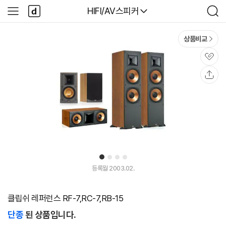
본문 바로가기
다
다나와
HIFI/AV스피커
사
검
나
이
색
와
드
메
메
상품비교
인
뉴
관
심
공
유
1
2
3
4
등록월 2003.02.
클립쉬 레퍼런스 RF-7,RC-7,RB-15
단종
된 상품입니다.