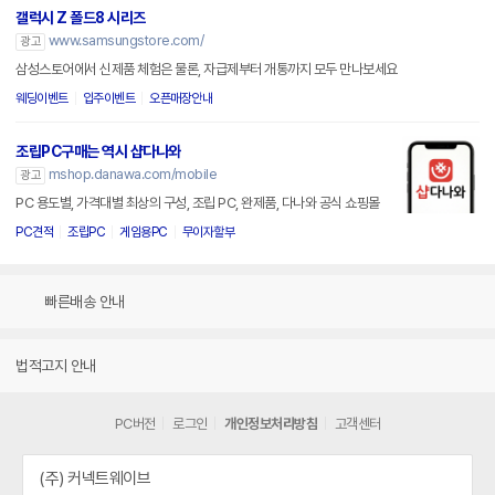
갤럭시 Z 폴드8 시리즈
www.samsungstore.com/
광고
삼성스토어에서 신제품 체험은 물론, 자급제부터 개통까지 모두 만나보세요
웨딩이벤트
입주이벤트
오픈매장안내
조립PC구매는 역시 샵다나와
mshop.danawa.com/mobile
광고
PC 용도별, 가격대별 최상의 구성, 조립 PC, 완제품, 다나와 공식 쇼핑몰
PC견적
조립PC
게임용PC
무이자할부
빠른배송 안내
법적고지 안내
PC버전
로그인
개인정보처리방침
고객센터
(주) 커넥트웨이브