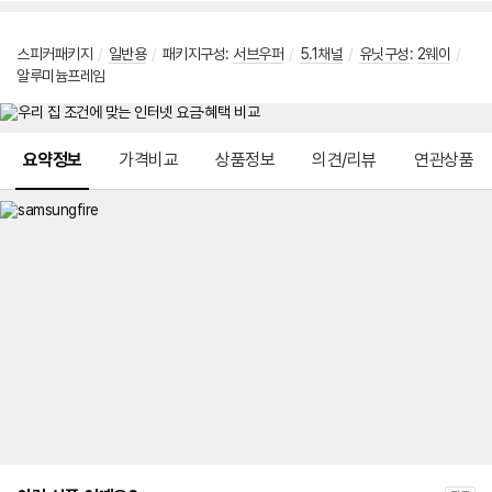
스피커패키지
/
일반용
/
패키지구성:
서브우퍼
/
5.1채널
/
유닛구성
:
2웨이
/
알루미늄프레임
메뉴 네비게이션
요약정보
가격비교
상품정보
의견/리뷰
연관상품