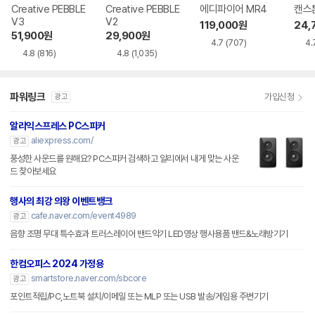
Creative PEBBLE
Creative PEBBLE
에디파이어 MR4
캔스톤
V3
V2
119,000
원
24,
51,900
원
29,900
원
4.7
(707)
4.
4.8
(816)
4.8
(1,035)
파워링크
가입신청
광고
알리익스프레스 PC스피커
aliexpress.com/
광고
풍성한 사운드를 원해요? PC스피커 검색하고 알리에서 내게 맞는 사운
드 찾아보세요
행사의 최강 의왕 이벤트뱅크
cafe.naver.com/event4989
광고
음향 조명 무대 특수효과 트러스레이어 밴드악기 LED영상 행사용품 밴드&노래방기기
한컴오피스 2024 가정용
smartstore.naver.com/sbcore
광고
포인트적립/PC,노트북 설치/이메일 또는 MLP 또는 USB 발송/게임용 주변기기