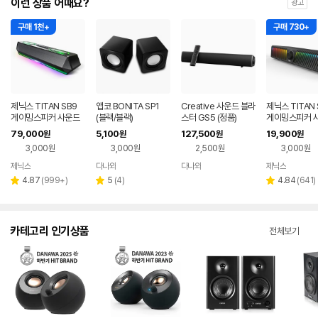
이런 상품 어때요?
광고
구매 1천+
구매 730+
제닉스 TITAN SB9
앱코 BONITA SP1
Creative 사운드 블라
제닉스 TITAN 
게이밍스피커 사운드
(블랙/블랙)
스터 GS5 (정품)
게이밍스피커 
바 컴퓨터스피커
바 컴퓨터스피
79,000
5,100
127,500
19,900
원
원
원
원
3,000원
3,000원
2,500원
3,000원
제닉스
다나와
다나와
제닉스
네이버
네이버
네이버
네이버
페이
페이
페이
페이
리
리
리
4.87
(
999+
)
5
(
4
)
4.84
(
641
)
별
별
별
뷰
뷰
뷰
점
점
점
수
수
수
카테고리 인기상품
전체보기