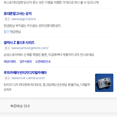
유스토어닷컴엔 당신이 찾는 모든 기종을 저렴한 가격으로 만나 볼 수 있으니까!
휴대폰알고사는 성지
www.algo3.store
광고
현금완납 부가없는 카드없는 온라인휴대폰성지
할인
현금완납
갤럭시 Z 폴드8 시리즈
www.samsungstore.com/
광고
삼성스토어에서 신제품 체험은 물론, 자급제부터 개통까지 모두 만나보세요
웨딩이벤트
입주이벤트
오픈매장안내
루트카메라 빈티지디지털카메라
www.root-camera.com
광고
빈티지 디카 최댜판매 최댜보유, 중고임에도단순변심 환불가능, 1개월무
상A/S
빠른배송 안내