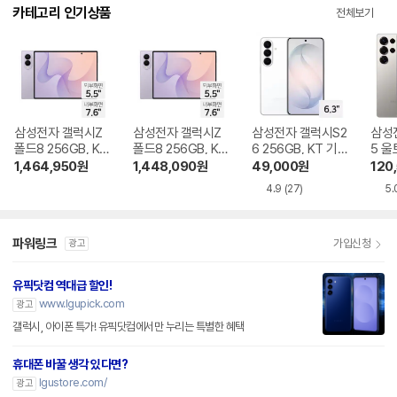
다.
카테고리 인기상품
전체보기
삼성전자 갤럭시Z
삼성전자 갤럭시Z
삼성전자 갤럭시S2
삼성
폴드8 256GB, KT
폴드8 256GB, KT
6 256GB, KT 기기
5 울
기기변경 완납
번호이동 완납
변경 완납
KT 
1,464,950
원
1,448,090
원
49,000
원
120
4.9
(27)
5.
파워링크
가입신청
광고
유픽닷컴 역대급 할인!
www.lgupick.com
광고
갤럭시, 아이폰 특가! 유픽닷컴에서만 누리는 특별한 혜택
휴대폰 바꿀 생각 있다면?
lgustore.com/
광고