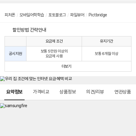
피처폰
/
모바일어학학습
/
포토블로그
/
파일뷰어
/
Pictbridge
할인방법 간략안내
요금제 조건
유지기간
통
통
신
보통 5만원 이상의
사
신
공시지원
보통 6개월 이상
요금제 사용
할
사
인
공
더보기
방
시
법
지
원
및
메뉴 네비게이션
선
요약정보
가격비교
상품정보
의견/리뷰
연관상품
택
약
정
주
적
용
요
금