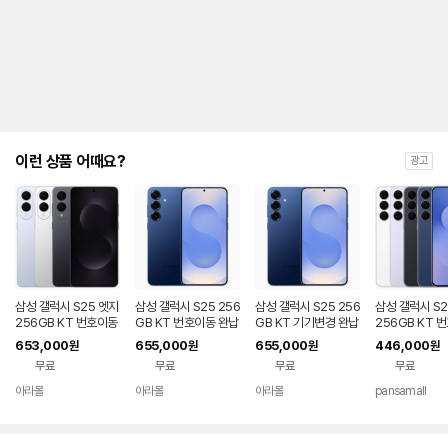
제
안
내
및
유
지
해
야
되
는
이런 상품 어때요?
광고
대
략
적
인
기
간
을
안
내
삼성 갤럭시 S25 엣지
삼성 갤럭시 S25 256
삼성 갤럭시 S25 256
삼성 갤럭시 S2
를
256GB KT 번호이동
GB KT 번호이동 완납
GB KT 기기변경 완납
256GB KT 
완납 80요금제
80요금제
공시지원 완납
나
653,000
655,000
655,000
446,000
원
원
원
원
타
무료
무료
무료
무료
내
는
아라몰
아라몰
아라몰
pansamall
표
입
니