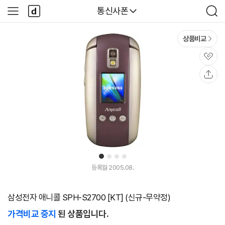
본문 바로가기
다
다나와
통신사폰
사
검
나
이
색
와
드
메
메
상품비교
인
뉴
관
심
공
유
1
2
3
4
등록월 2005.08.
삼성전자 애니콜 SPH-S2700 [KT] (신규-무약정)
가격비교 중지
된 상품입니다.