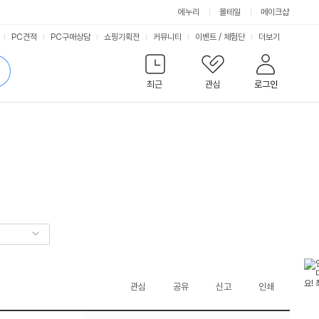
에누리
몰테일
메이크샵
서
PC견적
PC구매상담
쇼핑기획전
커뮤니티
이벤트
/
체험단
더보기
비
검
색
최근
관심
로그인
스
관심
공유
신고
인쇄