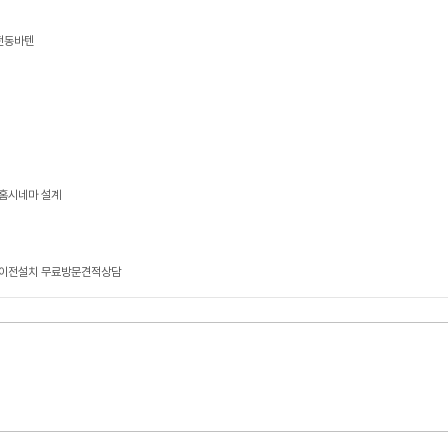
 전동바텐
- 홈시네마 설계
 이전설치 무료방문견적상담