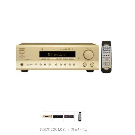
펙
등록월: 2001.08.
제조사:
온쿄