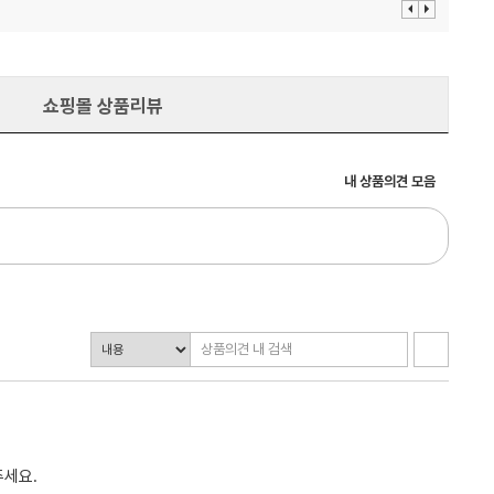
이
다
전
음
보
보
기
기
쇼핑몰 상품리뷰
내 상품의견 모음
주세요.