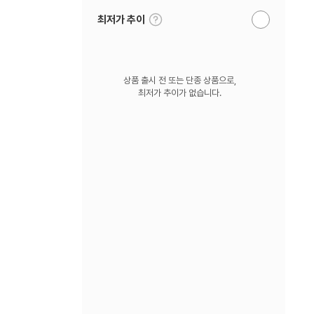
툴
최저가 추이
알
팁
림
보
받
기
기
상품 출시 전 또는 단종 상품으로,
최저가 추이가 없습니다.