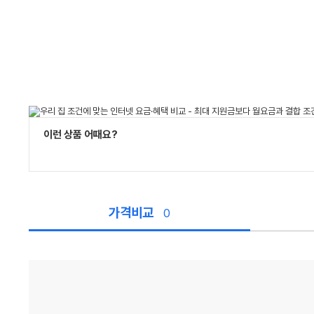
이런 상품 어때요?
가격비교
0
가
격
비
교