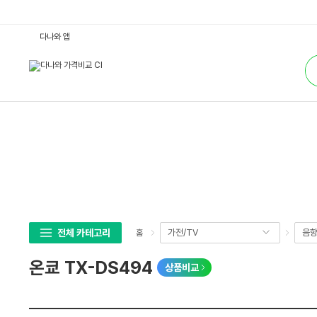
온
다나와 앱
쿄
T
통
X
합
-
검
D
색
S
4
9
4
:
다
나
와
가
격
비
교
전체 카테고리
가전/TV
음
홈
온쿄 TX-DS494
상품비교
상
세
스