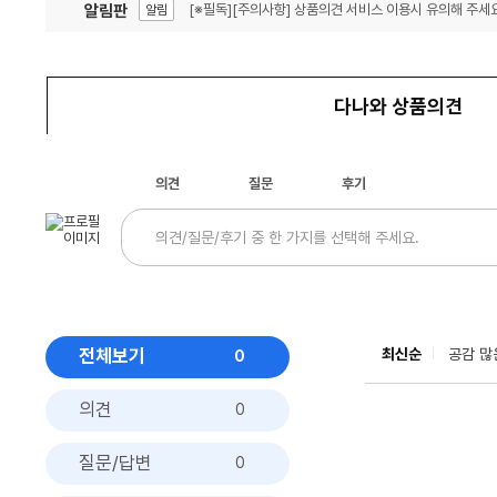
알림판
[※필독][주의사항] 상품의견 서비스 이용시 유의해 주세요
알림
잦은 오류, PC속도 잡자! PC안정화 위해 이건 꼭!
알림
다나와 상품의견
의견
질문
후기
전체보기
최신순
공감 많
0
의견
0
질문/답변
0