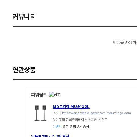
커뮤니티
제품을 사용해
연관상품
파워링크
MD코리아 MU9132L
광고
https://smartstore.naver.com/mountingdream
높이조절 강화유리베이스 스피커 스탠드
이벤트
리뷰 커피쿠폰 증정
빔프로젝트 / 스크린 설치