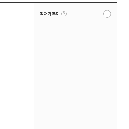
툴
최저가 추이
알
팁
림
보
받
기
기