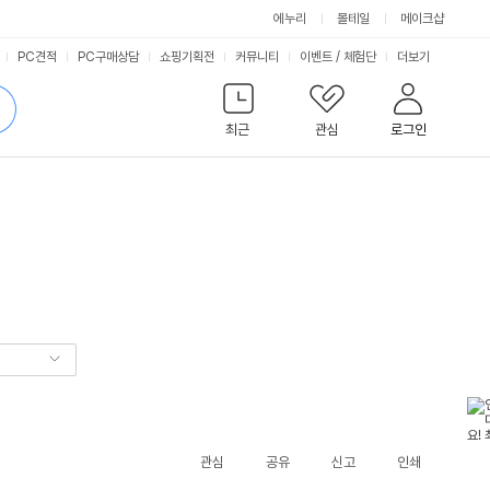
에누리
몰테일
메이크샵
서
PC견적
PC구매상담
쇼핑기획전
커뮤니티
이벤트
/
체험단
더보기
비
검
색
최근
관심
로그인
스
관심
공유
신고
인쇄