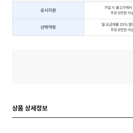
인
가입 시 출고가에서 
방
공시지원
주로 5만원 이
법
간
월 요금제를 25% 할
선택약정
략
주로 6만원 이
안
내
가
격
비
교
상품 상세정보