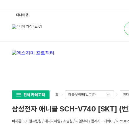
삼
다나와 앱
성
전
통
자
합
애
검
니
색
콜
S
C
H
-
V
7
4
0
[S
K
T]
(번
호
이
전체 카테고리
태블릿/모바일/디카
휴대
홈
동)
:
다
삼성전자 애니콜 SCH-V740 [SKT] (
나
와
가
상
격
피처폰
/
모바일프린팅 / 애니다이얼 / 초슬림 / 파일뷰어 / 플래시그래픽UI / PictBri
세
비
교
스