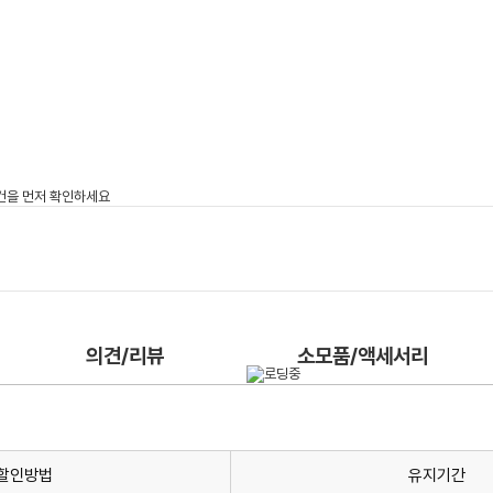
의견/리뷰
소모품/액세서리
할인방법
유지기간