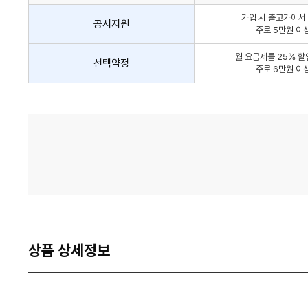
인
가입 시 출고가에서 
방
공시지원
주로 5만원 이
법
간
월 요금제를 25% 할
선택약정
략
주로 6만원 이
안
내
가
격
비
교
상품 상세정보