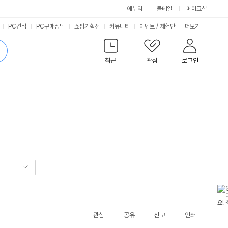
에누리
몰테일
메이크샵
서
PC견적
PC구매상담
쇼핑기획전
커뮤니티
이벤트
/
체험단
더보기
비
검
색
최근
관심
로그인
스
관심
공유
신고
인쇄