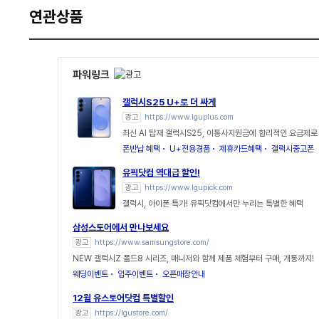
연관상품
파워링크
갤럭시S25 U+로 더 싸게
광고
https://www.lguplus.com
최신 AI 탑재 갤럭시S25, 이통사지원금에 합리적인 요금제로
폰반납 혜택
U+전용경품
제휴카드혜택
갤럭시중고폰
유픽닷컴 역대급 할인!
광고
https://www.lgupick.com
갤럭시, 아이폰 특가! 유픽닷컴에서만 누리는 특별한 혜택
삼성스토어에서 만나보세요
광고
https://www.samsungstore.com/
NEW 갤럭시Z 폴드8 시리즈, 매니저와 함께 제품 체험부터 구매, 개통까지!
웨딩이벤트
입주이벤트
오픈매장안내
12월 유스토어닷컴 특별할인
광고
https://lgustore.com/