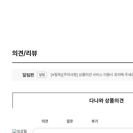
의견/리뷰
알림판
[※필독][주의사항] 상품의견 서비스 이용시 유의해 주세요
알림
잦은 오류, PC속도 잡자! PC안정화 위해 이건 꼭!
알림
다나와 상품의견
의견
질문
후기