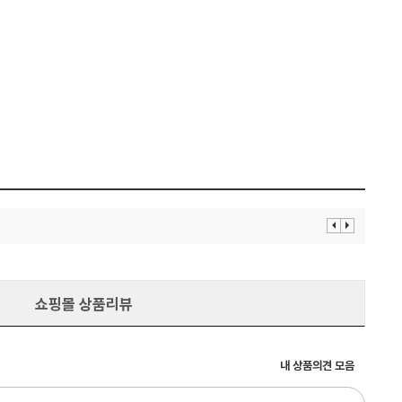
이
다
전
음
보
보
기
기
쇼핑몰 상품리뷰
내 상품의견 모음