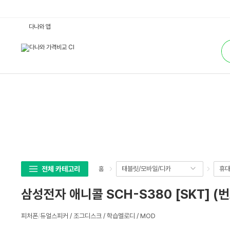
삼
다나와 앱
성
전
통
자
합
애
검
니
색
콜
S
C
H
-
S
3
8
0
[S
K
T]
(번
호
이
전체 카테고리
태블릿/모바일/디카
휴대
홈
동)
:
다
삼성전자 애니콜 SCH-S380 [SKT] (
나
와
가
상
격
피처폰
/
듀얼스피커 / 조그디스크 / 학습멜로디 / MOD
세
비
교
스