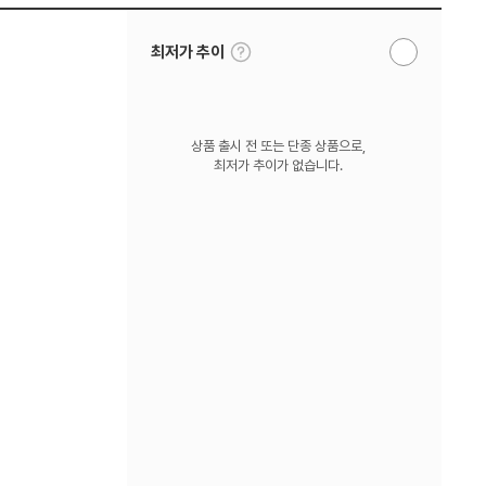
툴
최저가 추이
알
팁
림
보
받
기
기
상품 출시 전 또는 단종 상품으로,
최저가 추이가 없습니다.