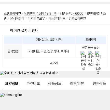
스탠드에어컨
/
냉방면적
:
15평(48.8㎡)
/
냉방능력:
~6000
/
8단계청정시스
템
/
물세척필터
/
디지털플로우
/
딤플블레이드
/
강화유리판넬
에어컨 설치비 안내
기본설치비 포함 내역
유의사항
에
에
어
인증 마크 확인
컨
어
공식인증
기본배관, 타공, 진공, 냉매, 부자재
설
컨
치
구
비
매
더보기
시
발
생
되
메뉴 네비게이션
는
요약정보
가격비교
상품정보
의견/리뷰
연관상품
설
치
비
에
대
한