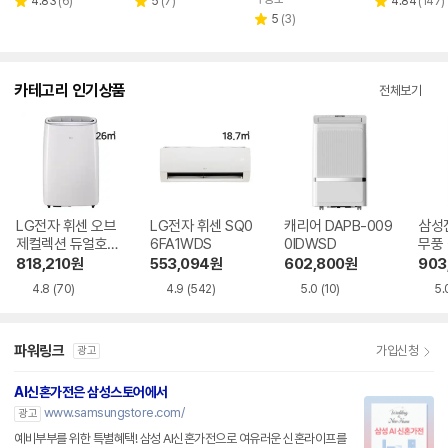
페이
리
리
네이버
리
4.83
(
6
)
5
(
7
)
4.84
(
147
)
별
별
별
페이
뷰
뷰
리
뷰
5
(
3
)
점
점
점
별
수
수
뷰
수
점
수
카테고리 인기상품
전체보기
LG전자 휘센 오브
LG전자 휘센 SQ0
캐리어 DAPB-009
삼성
제컬렉션 듀얼호스
6FA1WDS
0IDWSD
무풍
PQ08FDWBS
06C
818,210
원
553,094
원
602,800
원
903
4.8
(70)
4.9
(542)
5.0
(10)
5.
파워링크
가입신청
광고
AI신혼가전은 삼성스토어에서
www.samsungstore.com/
광고
예비부부를 위한 특별혜택! 삼성 AI신혼가전으로 여유러운 신혼라이프를