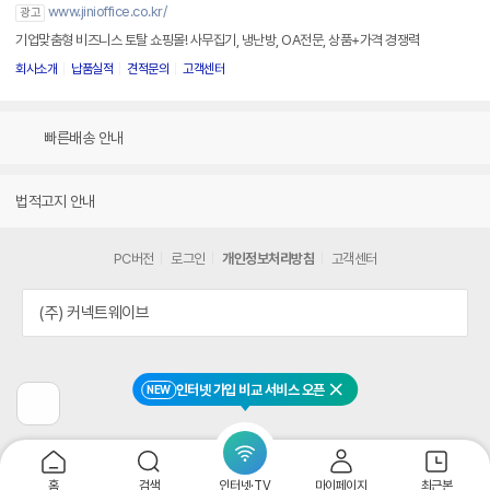
www.jinioffice.co.kr/
광고
기업맞춤형 비즈니스 토탈 쇼핑몰! 사무집기, 냉난방, OA전문, 상품+가격 경쟁력
회사소개
납품실적
견적문의
고객센터
빠른배송 안내
법적고지 안내
PC버전
로그인
개인정보처리방침
고객센터
(주) 커넥트웨이브
인터넷 가입 비교 서비스 오픈
NEW
닫기
이
전
페
이
지
홈
검색
인터넷·TV
마이페이지
최근본
로