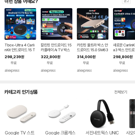
이런 상품 어때요?
광고
Tbox-Ultra 4 Carli
칼린킷 안드로이드 15
카린킷 울트라 박스 안
새로운 CarlinKit
nKit 안드로이드 15 T
카플레이 Ai TV 박스
드로이드 15.0 SM63
a3 박스 안드로
V 박스 5G/4G LTE S
SM6350 무선 카플
50 TV 박스 CarPlay
5 SM6350 
298,239
322,800
314,000
298,800
원
원
원
원
M6350 무선 안드로
레이 안드로이드 오토
무선 안드로이드 오토
레이 안드로이드
무료
무료
무료
무료
이드 오토 & 카플레이
스마트 카 스트리밍 박
무선 어댑터 유튜브 넷
어댑터 넷플릭스
Ai 박스 넷플릭스 IPT
스 5G 내장 LCD GP
플릭스 IPTV GNSS
브 훌루 IPTV
aliexpress
aliexpress
aliexpress
aliexpress
V GPS 8GB+12
S 8+128GB
지원
스 Wi-Fi GN
카테고리 인기상품
전체보기
Google TV 스트
Google 크롬캐스
서진네트웍스 UNIC
샤오미