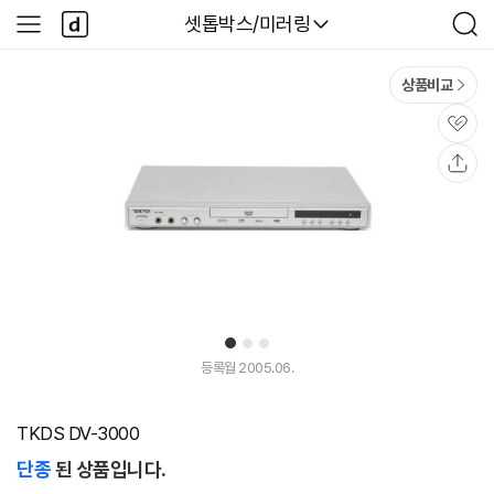
본문 바로가기
다
다나와
셋톱박스/미러링
사
검
나
이
색
와
드
메
메
상품비교
인
뉴
관
심
공
유
1
2
3
등록월 2005.06.
TKDS DV-3000
단종
된 상품입니다.