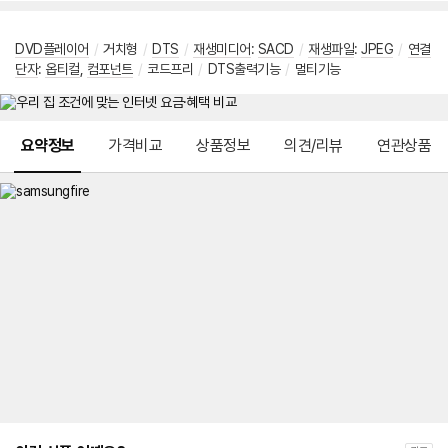
DVD플레이어
/
거치형
/
DTS
/
재생미디어
:
SACD
/
재생파일
:
JPEG
/
연결
단자
:
옵티컬
,
컴포넌트
/
코드프리
/
DTS출력기능
/
멀티기능
메뉴 네비게이션
요약정보
가격비교
상품정보
의견/리뷰
연관상품