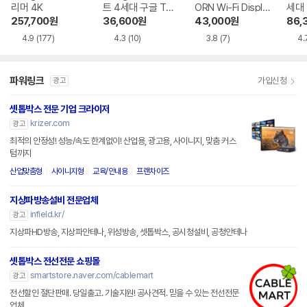
리머 4K
트 4세대 구글 TV
ORN Wi-Fi Displa
세대
4K
y K9
257,700
원
36,600
원
43,000
원
86,
4.9
(177)
4.3
(10)
3.8
(7)
4.
파워링크
가입신청
광고
셋톱박스 전문 기업 크라이저
krizer.com
광고
최적의 안정성! 성능/속도 한계없이! 산업용, 광고용, 사이니지, 맞춤 커스
텀까지
산업맞춤형
사이니지형
교육/안내용
프랜차이즈
지상파방송설비 전문업체
infield.kr/
광고
지상파HD방송, 지상파안테나, 위성방송, 셋톱박스, 공시청설비, 공청안테나
셋톱박스 전선전문 쇼핑몰
smartstore.naver.com/cablemart
광고
전선할인 절단판매. 당일출고. 기술지원! 공사견적. 믿을 수 있는 전선전문
업체