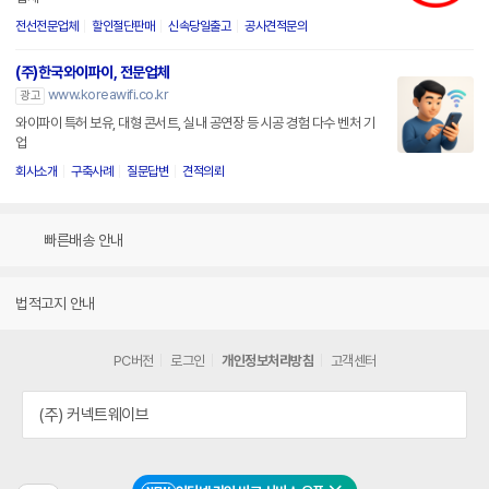
전선전문업체
할인절단판매
신속당일출고
공사견적문의
(주)한국와이파이, 전문업체
www.koreawifi.co.kr
광고
와이파이 특허 보유, 대형 콘서트, 실내 공연장 등 시공 경험 다수 벤처 기
업
회사소개
구축사례
질문답변
견적의뢰
빠른배송 안내
법적고지 안내
PC버전
로그인
개인정보처리방침
고객센터
(주) 커넥트웨이브