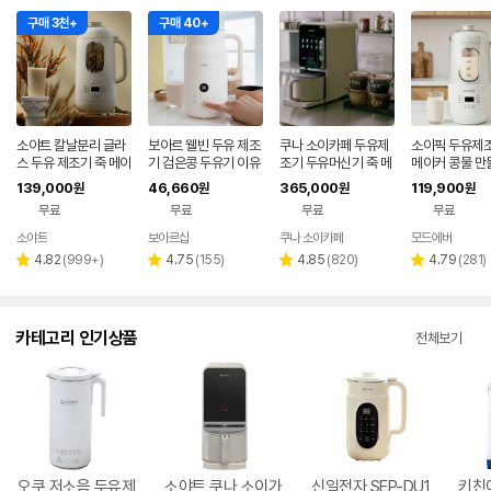
구매 3천+
구매 40+
소야트 칼날분리 글라
보아르 웰빈 두유 제조
쿠나 소이카페 두유제
소이픽 두유제조
스 두유 제조기 죽 메이
기 검은콩 두유기 이유
조기 두유머신기 죽 메
메이커 콩물 만
커 저소음 기계
식 만드는 기계 가정용
이커 기계
날분리
139,000
46,660
365,000
119,900
원
원
원
원
죽 두부 콩물 메이커
무료
무료
무료
무료
소야트
보아르샵
쿠나 소이카페
모드에버
네이버
페이
리
리
리
리
4.82
(
999+
)
4.75
(
155
)
4.85
(
820
)
4.79
(
281
)
별
별
별
별
뷰
뷰
뷰
뷰
점
점
점
점
수
수
수
수
카테고리 인기상품
전체보기
오쿠 저소음 두유제
소야트 쿠나 소이가
신일전자 SEP-DU1
키친