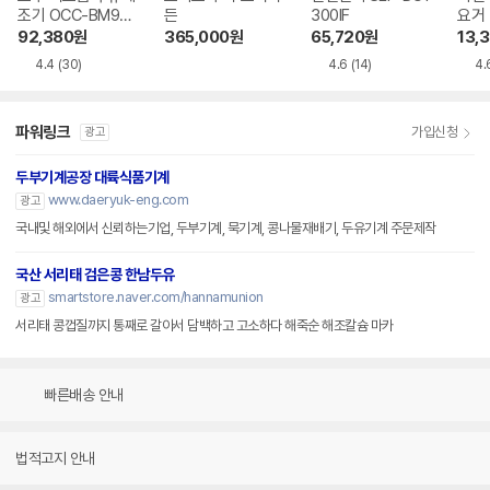
조기 OCC-BM900
든
300IF
요거 
SV
9SC
92,380
원
365,000
원
65,720
원
13,
4.4
(30)
4.6
(14)
4.
파워링크
가입신청
광고
두부기계공장 대륙식품기계
www.daeryuk-eng.com
광고
국내및 해외에서 신뢰하는기업, 두부기계, 묵기계, 콩나물재배기, 두유기계 주문제작
국산 서리태 검은콩 한남두유
smartstore.naver.com/hannamunion
광고
서리태 콩껍질까지 통째로 갈아서 담백하고 고소하다 해죽순 해조칼슘 마카
빠른배송 안내
법적고지 안내