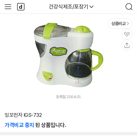
본문 바로가기
다
다나와
건강식제조/포장기
사
검
나
이
색
와
드
메
메
상품비교
인
뉴
관
심
공
유
등록월 2004.01.
잉꼬전자 IGS-732
가격비교 중지
된 상품입니다.