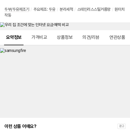
두부/두유제조기
/
주요제조:
두유
/
분리세척
/
스테인리스스틸거름망
/
원터치
작동
메뉴 네비게이션
요약정보
가격비교
상품정보
의견/리뷰
연관상품
이런 상품 어때요?
광고