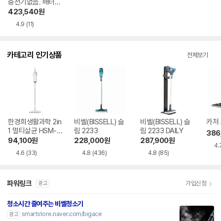
충전기없음, 배터리
없음
423,540
원
4.9
(11)
카테고리 인기상품
전체보기
한경희생활과학 2in
비쎌(BISSELL) 슬
비쎌(BISSELL) 슬
카처 
1 멀티살균 HSM-1
림 2233
림 2233 DAILY
386
010TI
94,100
원
228,000
원
287,900
원
4.
4.6
(33)
4.8
(436)
4.8
(85)
파워링크
가입신청
광고
청소시간 줄여주는 비쎌청소기
smartstore.naver.com/bigace
광고