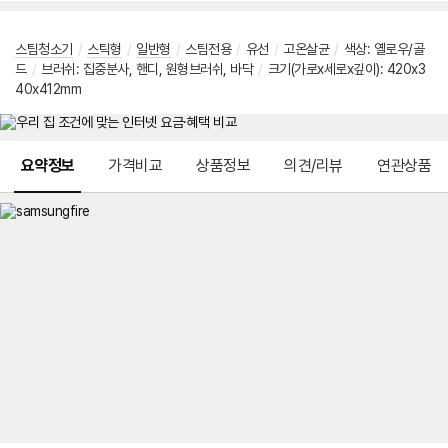
스팀청소기
/
스틱형
/
일반형
/
스팀전용
/
유선
/
고온살균
/
색상: 옐로우/골
드
/
브러쉬: 집중분사, 핸디, 원형브러쉬, 바닥
/
크기(가로x세로x깊이): 420x3
40x412mm
메뉴 네비게이션
요약정보
가격비교
상품정보
의견/리뷰
연관상품