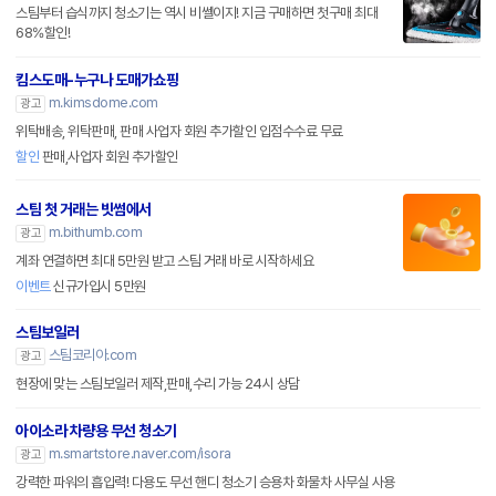
스팀부터 습식까지 청소기는 역시 비쎌이지! 지금 구매하면 첫구매 최대
68%할인!
킴스도매-누구나 도매가쇼핑
m.kimsdome.com
광고
위탁배송, 위탁판매, 판매 사업자 회원 추가할인 입점수수료 무료
할인
판매,사업자 회원 추가할인
스팀 첫 거래는 빗썸에서
m.bithumb.com
광고
계좌 연결하면 최대 5만원 받고 스팀 거래 바로 시작하세요
이벤트
신규가입시 5만원
스팀보일러
스팀코리아.com
광고
현장에 맞는 스팀보일러 제작,판매,수리 가능 24시 상담
아이소라 차량용 무선 청소기
m.smartstore.naver.com/isora
광고
강력한 파워의 흡입력! 다용도 무선 핸디 청소기 승용차 화물차 사무실 사용