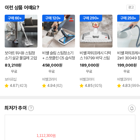
이런 상품 어때요?
광고
구매 60+
구매 120+
구매 290+
구매 250+
보아르 워시B 스팀청
비쎌 슬림 스팀청소기
비쎌 파워프레시 디럭
비쎌 파워프레시
소기 살균 물걸레 고압
+ 스팟클린 C5 습식청
스 19799 바닥 스팀
2in1 30049 
고온 핸디 스팀기 25
소기 세트
물걸레청소기
구 쇼파스팀청
83,210
458,000
189,000
199,000
원
원
원
원
초 초고속 예열분사
무료
무료
무료
무료
보아르샵
비쎌코리아
비쎌코리아
비쎌코리아
네이버
페이
리
리
리
리
4.67
(
423
)
4.94
(
62
)
4.85
(
925
)
4.83
(
999
별
별
별
별
뷰
뷰
뷰
뷰
점
점
점
점
수
수
수
수
최저가 추이
최
알
저
림
가
받
추
는
이
중
란?