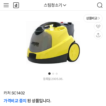
본문 바로가기
다
다나와
스팀청소기
사
검
나
이
색
와
드
메
메
상품비교
인
뉴
관
심
공
유
1
2
3
등록월 2005.06.
카처 SC1402
가격비교 중지
된 상품입니다.