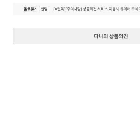
알림판
[※필독][주의사항] 상품의견 서비스 이용시 유의해 주세요
알림
잦은 오류, PC속도 잡자! PC안정화 위해 이건 꼭!
알림
다나와 상품의견