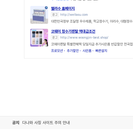
웰라수 홈페이지
광고
http://wellasu.com
대한민국정부 조달청 우수제품, 학교정수기, 아리수, 대형정수
코웨이 정수기렌탈 역대급조건
광고
http://www.woongjin-best.shop/
코웨이렌탈 특별한혜택 당일지급 추가사은품 반값할인 전국접
프로모션
추가할인
사은품
빠른설치
공지
다나와 사칭 사이트 주의 안내