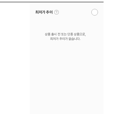
툴
최저가 추이
알
팁
림
보
받
기
기
상품 출시 전 또는 단종 상품으로,
최저가 추이가 없습니다.