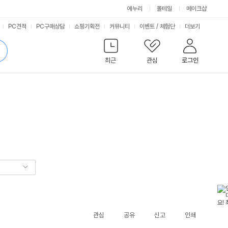
에누리
몰테일
메이크샵
서
PC견적
PC구매상담
쇼핑기획전
커뮤니티
이벤트
/
체험단
더보기
비
검
색
최근
관심
로그인
스
관심
공유
신고
인쇄