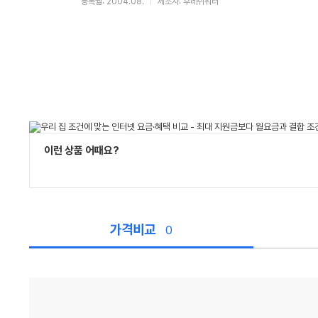
등록월: 2004.08.
제조사: 후레쉬워터
이런 상품 어때요?
가격비교
0
가
격
비
교