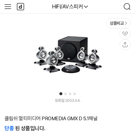
본문 바로가기
다
다나와
HIFI/AV스피커
사
검
나
이
색
와
드
메
메
상품비교
인
뉴
관
심
공
유
1
2
3
4
등록월 2003.04.
클립쉬 멀티미디어 PROMEDIA GMX D 5.1채널
단종
된 상품입니다.