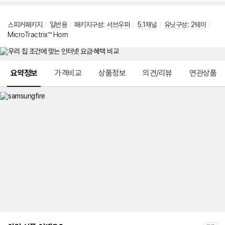
스피커패키지
/
일반용
/
패키지구성:
서브우퍼
/
5.1채널
/
유닛구성
:
2웨이
/
MicroTractrix™ Horn
메뉴 네비게이션
요약정보
가격비교
상품정보
의견/리뷰
연관상품