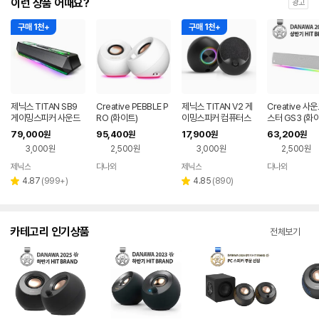
이런 상품 어때요?
광고
구매 1천+
구매 1천+
제닉스 TITAN SB9
Creative PEBBLE P
제닉스 TITAN V2 게
Creative 사
게이밍스피커 사운드
RO (화이트)
이밍스피커 컴퓨터스
스터 GS3 (화
바 컴퓨터스피커
피커
79,000
95,400
17,900
63,200
원
원
원
원
3,000원
2,500원
3,000원
2,500원
제닉스
다나와
제닉스
다나와
네이버
네이버
네이버
네이버
페이
페이
페이
페이
리
리
4.87
(
999+
)
4.85
(
890
)
별
별
뷰
뷰
점
점
수
수
카테고리 인기상품
전체보기