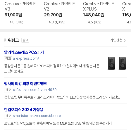
Creative PEBBLE
Creative PEBBLE
Creative PEBBLE
Crea
V3
V2
X PLUS
X
51,900
원
29,700
원
148,040
원
116
4.8
(816)
4.8
(1,035)
4.5
(162)
4.
파워링크
가입신청
광고
알리익스프레스 PC스피커
aliexpress.com/
광고
풍성한 사운드를 원해요? PC스피커 검색하고 알리에서 내게 맞는 사운
드 찾아보세요
행사의 최강 의왕 이벤트뱅크
cafe.naver.com/event4989
광고
음향 조명 무대특수효과 트러스 레이어 밴드악기 LED영상 행사용품 노래방기기&밴드
한컴오피스 2024 가정용
smartstore.naver.com/sbcore
광고
포인트적립/PC,노트북 설치/이메일 또는 MLP 또는 USB 발송/게임용 주변기기