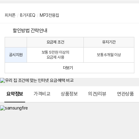
피처폰
/
8가지EQ
/
MP3전용칩
할인방법 간략안내
요금제 조건
유지기간
통
통
신
보통 5만원 이상의
사
신
공시지원
보통 6개월 이상
요금제 사용
할
사
인
공
더보기
방
시
법
지
원
및
메뉴 네비게이션
선
요약정보
가격비교
상품정보
의견/리뷰
연관상품
택
약
정
주
적
용
요
금