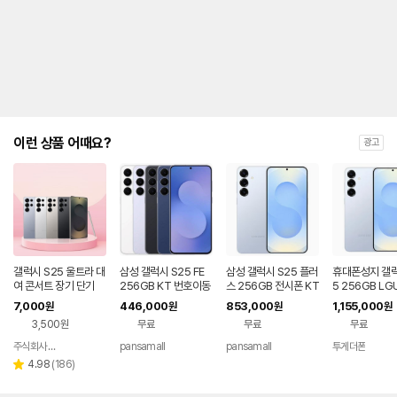
제
안
내
및
유
지
해
야
되
는
이런 상품 어때요?
광고
대
략
적
인
기
간
을
안
내
갤럭시 S25 울트라 대
삼성 갤럭시 S25 FE
삼성 갤럭시 S25 플러
휴대폰성지 갤
를
여 콘서트 장기 단기
256GB KT 번호이동
스 256GB 전시폰 KT
5 256GB LG
공시지원 완납
번호이동 완납 90요금
호이동
나
7,000
446,000
853,000
1,155,000
원
원
원
원
제
타
3,500원
무료
무료
무료
내
는
주식회사 폰빌리지
pansamall
pansamall
투게더폰
네이버
표
페이
리
4.98
(
186
)
별
입
뷰
점
니
수