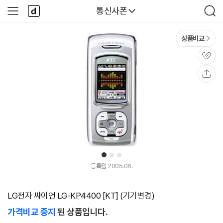
본문 바로가기
다
다나와
통신사폰
사
검
나
이
색
와
드
메
메
상품비교
인
뉴
관
심
공
유
1
2
3
등록월 2005.06.
LG전자 싸이언 LG-KP4400 [KT] (기기변경)
가격비교 중지
된 상품입니다.