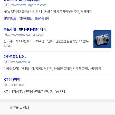
www.samsungstore.com/
광고
NEW 갤럭시Z 폴드8 시리즈, 매니저와 함께 제품 체험부터 구매, 개통까지!
웨딩이벤트
입주이벤트
오픈매장안내
루트카메라 빈티지디지털카메라
www.root-camera.com
광고
빈티지 디카 최댜판매 최댜보유, 중고임에도단순변심 환불가능, 1개월무
상A/S
마카오힐링컴퍼니
macaulove.kr
광고
마카오 힐링컴퍼니입니다. 홍콩달러 환전, 5성급무료제공, 차량 무료픽업,샌딩제공
KT수내역점
allkt.co.kr
광고
KT수내역점,TV+인터넷+핸드폰+현금사은품 안내
빠른배송 안내