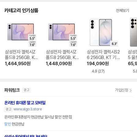
다.
카테고리 인기상품
전체보기
삼성전자 갤럭시Z
삼성전자 갤럭시Z
삼성전자 갤럭시S2
삼성
폴드8 256GB, KT
폴드8 256GB, KT
6 256GB, KT 기기
5 울
기기변경 완납
번호이동 완납
변경 완납
KT 
1,464,950
원
1,448,090
원
194,090
원
65,
4.9
(27)
5.
파워링크
가입신청
광고
온라인 휴대폰 알고 모바일
www.algo3.store
광고
온라인휴대폰성지 현금완납 일시납 할인 전문점
할인
현금완납
삼성스토어에서 만나보세요