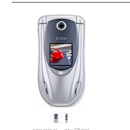
격
펙
비
교