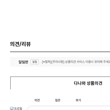
의견/리뷰
알림판
[※필독][주의사항] 상품의견 서비스 이용시 유의해 주세요
알림
잦은 오류, PC속도 잡자! PC안정화 위해 이건 꼭!
알림
다나와 상품의견
의견
질문
후기