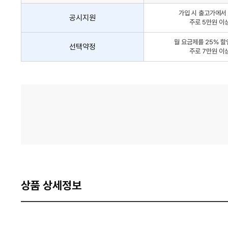
인
가입 시 출고가에서 
방
공시지원
주로 5만원 이
법
간
월 요금제를 25% 할
선택약정
략
주로 7만원 이
안
내
가
격
비
교
상품 상세정보