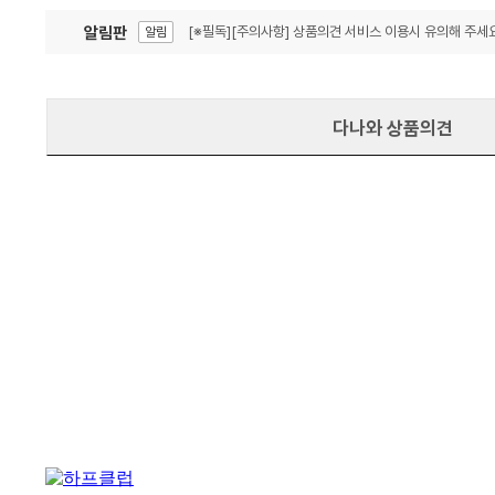
알림판
[※필독][주의사항] 상품의견 서비스 이용시 유의해 주세요
알림
잦은 오류, PC속도 잡자! PC안정화 위해 이건 꼭!
알림
다나와 상품의견