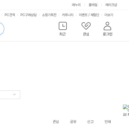
에누리
몰테일
메이크샵
서
PC견적
PC구매상담
쇼핑기획전
커뮤니티
이벤트
/
체험단
더보기
비
검
색
최근
관심
로그인
스
관심
공유
신고
인쇄