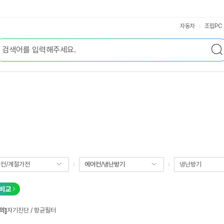
자동차
조립PC
컨/계절가전
에어컨/냉난방기
냉난방기
비교
의]
자기진단 / 항균필터