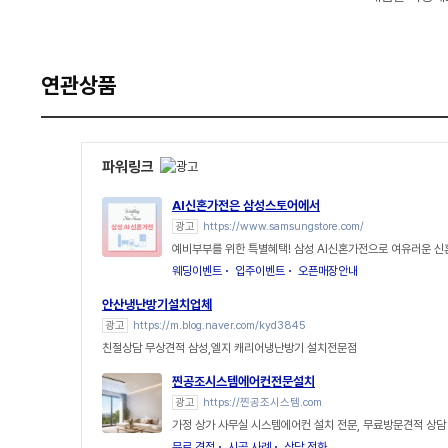
연관상품
파워링크
AI신혼가전은 삼성스토어에서
광고
https://www.samsungstore.com/
예비부부를 위한 특별혜택! 삼성 AI신혼가전으로 여유러운 
웨딩이벤트
입주이벤트
오픈매장안내
안산냉난방기설치업체
광고
https://m.blog.naver.com/kyd3845
친절상담 무상견적 삼성,엘지 캐리어냉난방기 설치전문점
찐공조시스템에어컨전문설치
광고
https://찐공조시스템.com
가정 상가 사무실 시스템에어컨 설치 전문, 무료방문견적 상담
무료 견적
시공 사례
상담 전화