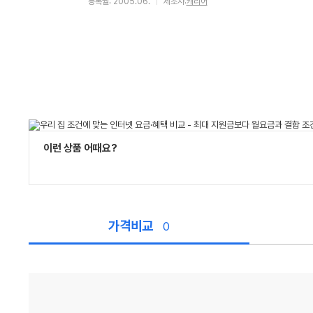
등록월: 2005.06.
제조사:
캐리어
이런 상품 어때요?
가격비교
0
가
격
비
교