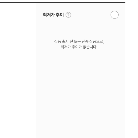
툴
최저가 추이
알
팁
림
보
받
기
기
상품 출시 전 또는 단종 상품으로,
최저가 추이가 없습니다.