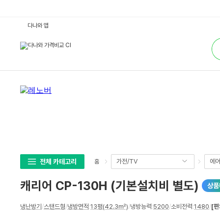
캐
다나와 앱
리
어
통
C
합
P
검
-
색
1
3
0
H
(기
본
설
치
비
별
도)
:
다
나
와
전체 카테고리
가전/TV
에어
홈
가
격
비
캐리어 CP-130H (기본설치비 별도)
상품
교
상
냉난방기
/
스탠드형
/
냉방면적
:
13평(42.3㎡)
/
냉방능력
:
5200
/
소비전력
:
1480
/
[편
세
스