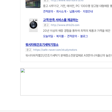
광고
http://www.reoffice9.co.kr
중고 사무가구, 가전, 에어컨, PC 1300평 창고형 대형매장
견적문의
회사소개
납품사례
지점안내
고객 만족 서비스를 제공하는
광고
http://www.dhb2b.com
20년 이상의 매장 경험을 통하여 최적의 제품과 가격을 제안
오늘의딜
복지몰
견적문의
블로그
워시타워건조기세탁기청소
광고
https://cafe.naver.com/studymotors
워시타워직렬2단건조기세탁기 분해청소전문업체로 AS엔지니어출신의 높은