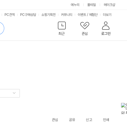
에누리
몰테일
메이크샵
서
PC견적
PC구매상담
쇼핑기획전
커뮤니티
이벤트
/
체험단
더보기
비
검
색
최근
관심
로그인
스
관심
공유
신고
인쇄