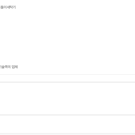
 통돌이세탁기
기술력의 업체