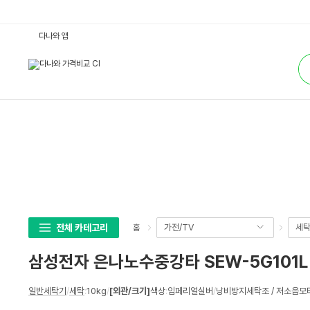
삼
다나와 앱
성
전
통
자
합
은
검
나
색
노
수
중
강
타
S
E
W
-
5
G
1
0
1
L
전체 카테고리
가전/TV
세탁
홈
:
다
나
삼성전자 은나노수중강타 SEW-5G101L
와
가
격
상
비
일반세탁기
/
세탁
:
10kg
/
[외관/크기]
색상
:
임페리얼실버
/
낭비방지세탁조 / 저소음모
세
교
스