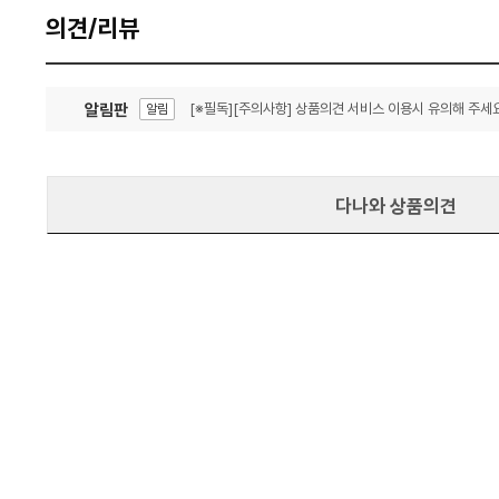
의견/리뷰
알림판
[※필독][주의사항] 상품의견 서비스 이용시 유의해 주세요
알림
잦은 오류, PC속도 잡자! PC안정화 위해 이건 꼭!
알림
다나와 상품의견