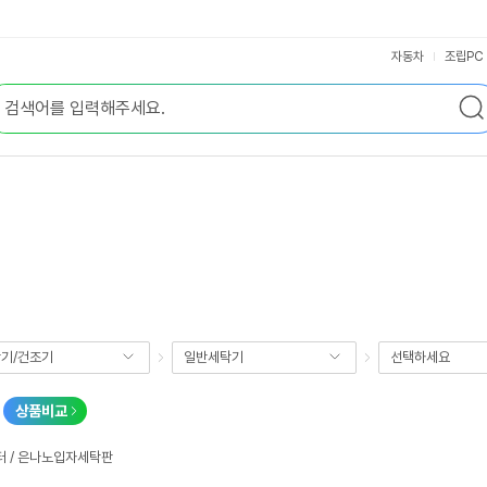
자동차
조립PC
기/건조기
일반세탁기
선택하세요
상품비교
터 / 은나노입자세탁판