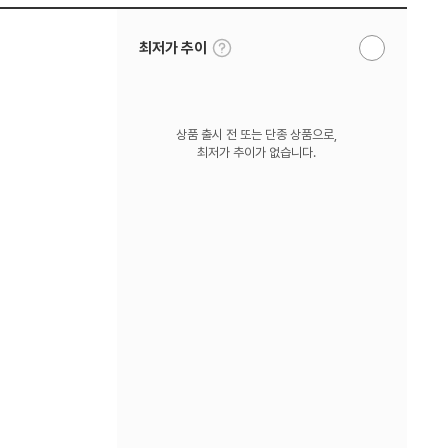
툴
최저가 추이
알
팁
림
보
받
기
기
상품 출시 전 또는 단종 상품으로,
최저가 추이가 없습니다.