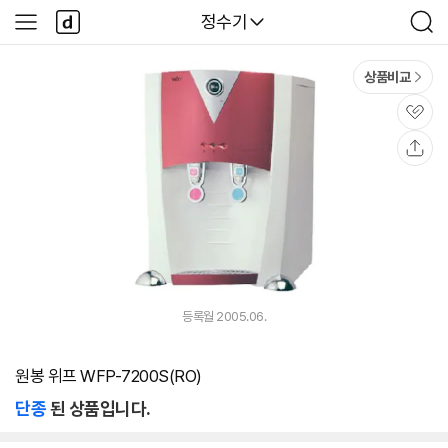
본문 바로가기
다
다나와
정수기
사
검
나
이
색
와
드
메
메
상품비교
인
뉴
관
심
공
유
등록월 2005.06.
원봉 위프 WFP-7200S(RO)
단종
된 상품입니다.