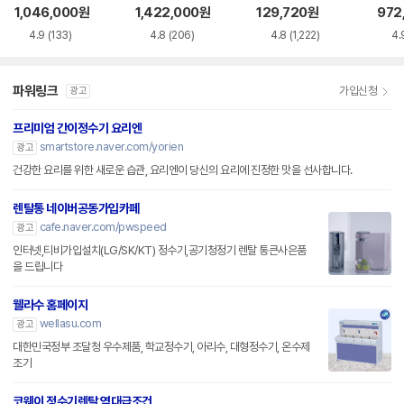
AC115SNS
0HEW
용 정수필터 HAF-
1,046,000
원
1,422,000
원
129,720
원
972
HIN
4.9
(133)
4.8
(206)
4.8
(1,222)
4.
파워링크
가입신청
광고
프리미엄 간이정수기 요리엔
smartstore.naver.com/yorien
광고
건강한 요리를 위한 새로운 습관, 요리엔이 당신의 요리에 진정한 맛을 선사합니다.
렌탈통 네이버공동가입카페
cafe.naver.com/pwspeed
광고
인터넷,티비가입설치(LG/SK/KT) 정수기,공기청정기 렌탈 통큰사은품
을 드립니다
웰라수 홈페이지
wellasu.com
광고
대한민국정부 조달청 우수제품, 학교정수기, 아리수, 대형정수기, 온수제
조기
코웨이 정수기렌탈 역대급조건