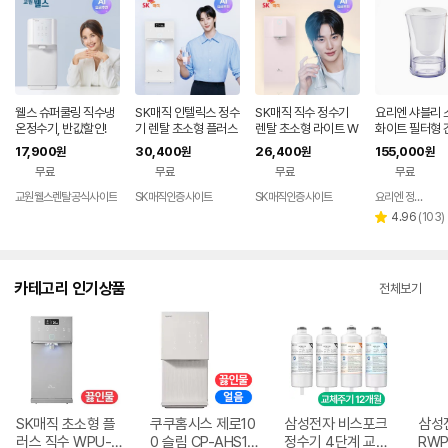
웰스 슈퍼쿨링 직수냉
SK매직 인텔릭스 정수
SK매직 직수 정수기
요리엔 샤블리 
온정수기, 반값할인!
기 렌탈 초소형 플러스
렌탈 초소형 라이트 W
화이트 필터형 
미네랄 직수 가정용 미
PU-JAC125S 가정
수기 ( 필터 1개
17,900
30,400
26,400
155,000
원
원
원
원
니 냉온 살균 데스크탑
용 미네랄 추천 살균 미
무료
무료
무료
무료
추천 100도 스텐레스
니 냉온 100도 스텐레
직수관 WPU-JAC11
스 데스크탑 84개월약
교원웰스렌탈공식사이트
SK매직인증사이트
SK매직인증사이트
요리엔 정수기 공식몰
5S 84개월약정 셀프
정 셀프관리 가격 비교
리
4.96
(
103
)
별
관리 가격 비교 추천
추천 홈쇼핑 가성비 스
뷰
점
수
카테고리 인기상품
전체보기
SK매직 초소형 플
쿠쿠홈시스 제로10
삼성전자 비스포크
삼성
러스 직수 WPU-J
0 슬림 CP-AHS10
정수기 4단계 교체
RWP