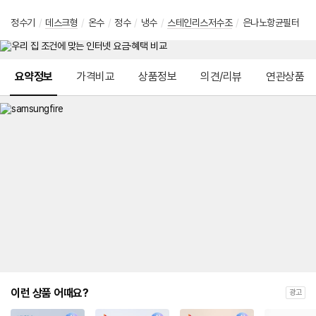
정수기
/
데스크형
/
온수
/
정수
/
냉수
/
스테인리스저수조
/
은나노항균필터
메뉴 네비게이션
요약정보
가격비교
상품정보
의견/리뷰
연관상품
이런 상품 어때요?
광고