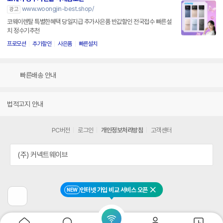
www.woongjin-best.shop/
광고
코웨이렌탈 특별한혜택 당일지급 추가사은품 반값할인 전국접수 빠른설
치 정수기추천
프로모션
추가할인
사은품
빠른설치
빠른배송 안내
법적고지 안내
PC버전
로그인
개인정보처리방침
고객센터
(주) 커넥트웨이브
인터넷 가입 비교 서비스 오픈
NEW
닫기
이
전
페
이