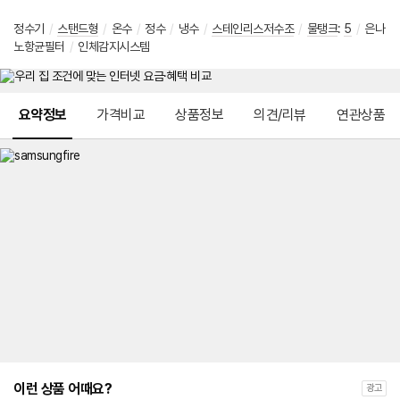
정수기
/
스탠드형
/
온수
/
정수
/
냉수
/
스테인리스저수조
/
물탱크
:
5
/
은나
노항균필터
/
인체감지시스템
메뉴 네비게이션
요약정보
가격비교
상품정보
의견/리뷰
연관상품
이런 상품 어때요?
광고