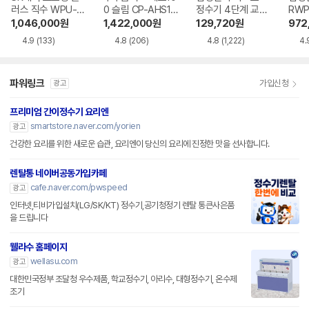
러스 직수 WPU-J
0 슬림 CP-AHS10
정수기 4단계 교체
RWP
AC115SNS
0HEW
용 정수필터 HAF-
1,046,000
원
1,422,000
원
129,720
원
972
HIN
4.9
(133)
4.8
(206)
4.8
(1,222)
4.
파워링크
가입신청
광고
프리미엄 간이정수기 요리엔
smartstore.naver.com/yorien
광고
건강한 요리를 위한 새로운 습관, 요리엔이 당신의 요리에 진정한 맛을 선사합니다.
렌탈통 네이버공동가입카페
cafe.naver.com/pwspeed
광고
인터넷,티비가입설치(LG/SK/KT) 정수기,공기청정기 렌탈 통큰사은품
을 드립니다
웰라수 홈페이지
wellasu.com
광고
대한민국정부 조달청 우수제품, 학교정수기, 아리수, 대형정수기, 온수제
조기