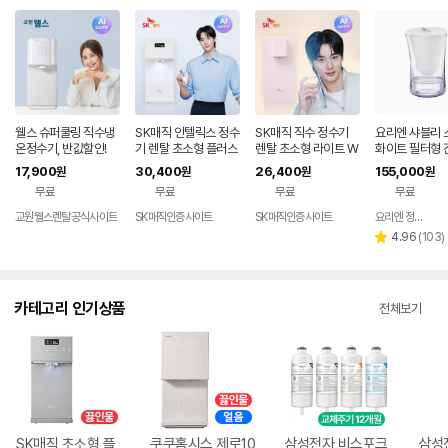
웰스 슈퍼쿨링 직수냉
SK매직 인텔릭스 정수
SK매직 직수 정수기
요리엔 샤블리 
온정수기, 반값할인!
기 렌탈 초소형 플러스
렌탈 초소형 라이트 W
화이트 필터형 
미네랄 직수 가정용 미
PU-JAC125S 가정
수기 ( 필터 1개
17,900
30,400
26,400
155,000
원
원
원
원
니 냉온 살균 데스크탑
용 미네랄 추천 살균 미
무료
무료
무료
무료
추천 100도 스텐레스
니 냉온 100도 스텐레
직수관 WPU-JAC11
스 데스크탑 84개월약
교원웰스렌탈공식사이트
SK매직인증사이트
SK매직인증사이트
요리엔 정수기 공식몰
5S 84개월약정 셀프
정 셀프관리 가격 비교
리
4.96
(
103
)
별
관리 가격 비교 추천
추천 홈쇼핑 가성비 스
뷰
점
수
카테고리 인기상품
전체보기
SK매직 초소형 플
쿠쿠홈시스 제로10
삼성전자 비스포크
삼성