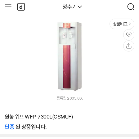
본문 바로가기
다
다나와
정수기
사
검
나
이
색
와
드
메
메
상품비교
인
뉴
관
심
공
유
등록월 2005.06.
원봉 위프 WFP-7300L(CSMUF)
단종
된 상품입니다.