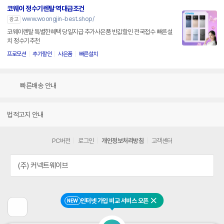
코웨이 정수기렌탈 역대급조건
www.woongjin-best.shop/
광고
코웨이렌탈 특별한혜택 당일지급 추가사은품 반값할인 전국접수 빠른설
치 정수기추천
프로모션
추가할인
사은품
빠른설치
빠른배송 안내
법적고지 안내
PC버전
로그인
개인정보처리방침
고객센터
(주) 커넥트웨이브
인터넷 가입 비교 서비스 오픈
NEW
닫기
이
전
페