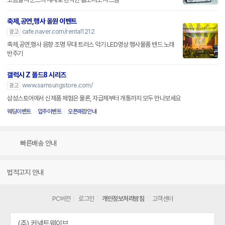
축제,공연,행사 올원 이벤트
cafe.naver.com/rental1212
광고
축제,공연,행사 음향 조명 무대 트러스 악기 LED영상 행사물품 밴드 노래
반주기
갤럭시 Z 폴드8 시리즈
www.samsungstore.com/
광고
삼성스토어에서 신제품 체험은 물론, 자급제부터 개통까지 모두 만나보세요
웨딩이벤트
입주이벤트
오픈매장안내
빠른배송 안내
법적고지 안내
PC버전
로그인
개인정보처리방침
고객센터
(주) 커넥트웨이브