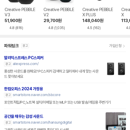
Creative PEBBLE
Creative PEBBLE
Creative PEBBLE
Crea
V3
V2
X PLUS
X
51,900
원
29,700
원
148,040
원
113
4.8
(816)
4.8
(1,035)
4.5
(162)
4.
파워링크
가입신청
광고
알리익스프레스 PC스피커
aliexpress.com/
광고
풍성한 사운드를 원해요? PC스피커 검색하고 알리에서 내게 맞는 사운
드 찾아보세요
한컴오피스 2024 가정용
smartstore.naver.com/sbcore
광고
포인트적립/PC,노트북 설치/이메일 또는 MLP 또는 USB 발송/게임용 주변기기
공간을 채우는 감성 사운드
smartstore.naver.com/hansungdigital
광고
고음질 사운드의 세계로 완벽한 홈오디오 시스템