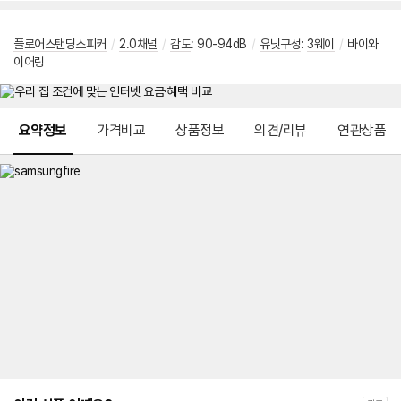
플로어스탠딩스피커
/
2.0채널
/
감도
: 90-94dB
/
유닛구성
:
3웨이
/
바이와
이어링
메뉴 네비게이션
요약정보
가격비교
상품정보
의견/리뷰
연관상품