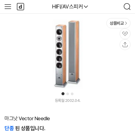
본문 바로가기
다
다나와
HIFI/AV스피커
사
검
나
이
색
와
드
메
메
상품비교
인
뉴
관
심
공
유
1
2
3
등록월 2002.04.
마그낫 Vector Needle
단종
된 상품입니다.