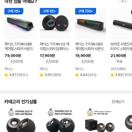
이런 상품 어때요?
광고
구매 1천+
구매 1천+
구매 730+
제닉스 TITAN SB9
제닉스 TITAN V2 게
제닉스 TITAN SB3
브리츠 사운드바
게이밍스피커 사운드
이밍스피커 컴퓨터스
게이밍스피커 사운드
터 PC 스피커 B
바 컴퓨터스피커
피커
바 컴퓨터스피커
79,000
17,900
19,900
21,900
원
원
원
원
3,000원
3,000원
3,000원
무료
제닉스
제닉스
제닉스
브리츠 Britz
네이버
네이버
네이버
페이
페이
페이
리
리
리
리
4.87
(
999+
)
4.85
(
886
)
4.84
(
643
)
4.86
(
100
별
별
별
별
뷰
뷰
뷰
뷰
점
점
점
점
수
수
수
수
카테고리 인기상품
전체보기