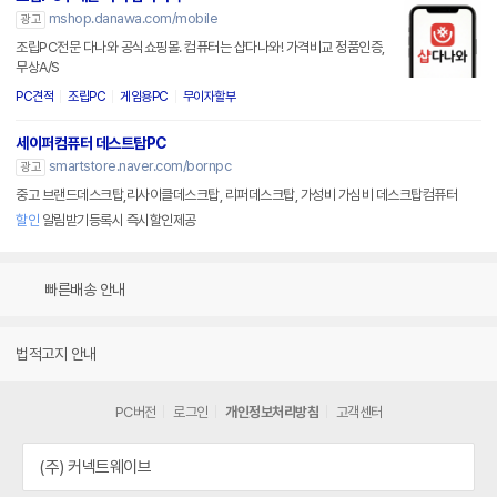
mshop.danawa.com/mobile
광고
조립PC전문 다나와 공식쇼핑몰. 컴퓨터는 샵다나와! 가격비교 정품인증,
무상A/S
PC견적
조립PC
게임용PC
무이자할부
세이퍼컴퓨터 데스트탑PC
smartstore.naver.com/bornpc
광고
중고 브랜드데스크탑,리사이클데스크탑, 리퍼데스크탑, 가성비 가심비 데스크탑컴퓨터
할인
알림받기등록시 즉시할인제공
빠른배송 안내
법적고지 안내
PC버전
로그인
개인정보처리방침
고객센터
(주) 커넥트웨이브