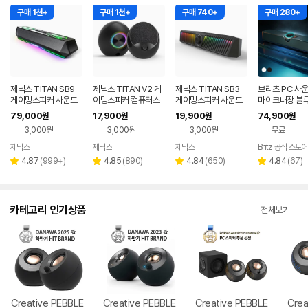
구매 1천+
구매 1천+
구매 740+
구매 280+
제닉스 TITAN SB9
제닉스 TITAN V2 게
제닉스 TITAN SB3
브리츠 PC 사
게이밍스피커 사운드
이밍스피커 컴퓨터스
게이밍스피커 사운드
마이크내장 블
바 컴퓨터스피커
피커
바 컴퓨터스피커
5.4 5in1 TV
79,000
17,900
19,900
74,900
원
원
원
원
T900BT
3,000원
3,000원
3,000원
무료
제닉스
제닉스
제닉스
Britz 공식 스토어
네이버
네이버
네이버
페이
페이
페이
리
리
리
리
4.87
(
999+
)
4.85
(
890
)
4.84
(
650
)
4.84
(
67
)
별
별
별
별
뷰
뷰
뷰
뷰
점
점
점
점
수
수
수
수
카테고리 인기상품
전체보기
Creative PEBBLE
Creative PEBBLE
Creative PEBBLE
Crea