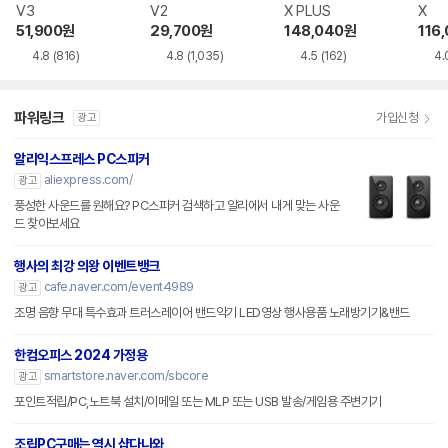
V3
V2
X PLUS
X
51,900
원
29,700
원
148,040
원
116
4.8
(816)
4.8
(1,035)
4.5
(162)
4.
파워링크
가입신청
광고
알리익스프레스 PC스피커
aliexpress.com/
광고
풍성한 사운드를 원해요? PC스피커 검색하고 알리에서 내게 맞는 사운
드 찾아보세요
행사의 최강 의왕 이벤트뱅크
cafe.naver.com/event4989
광고
조명 음향 무대 특수효과 트러스레이어 밴드악기 LED영상 행사용품 노래방기기&밴드
한컴오피스 2024 가정용
smartstore.naver.com/sbcore
광고
포인트적립/PC,노트북 설치/이메일 또는 MLP 또는 USB 발송/게임용 주변기기
조립PC구매는 역시 샵다나와