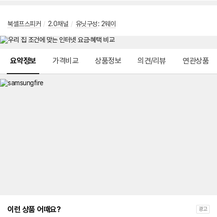
북셸프스피커
/
2.0채널
/
유닛구성
:
2웨이
메뉴 네비게이션
요약정보
가격비교
상품정보
의견/리뷰
연관상품
이런 상품 어때요?
광고