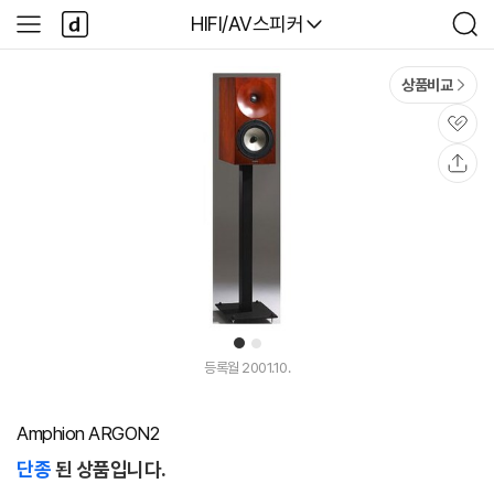
본문 바로가기
다
다나와
HIFI/AV스피커
사
검
나
이
색
와
드
메
메
상품비교
인
뉴
관
심
공
유
1
2
등록월 2001.10.
Amphion ARGON2
단종
된 상품입니다.