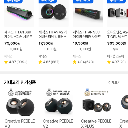
구매 1천+
구매 1천+
구매 740+
구매 40+
제닉스 TITAN SB9
제닉스 TITAN V2 게
제닉스 TITAN SB3
오디오엔진 A2+
게이밍스피커 사운드
이밍스피커 컴퓨터스
게이밍스피커 사운드
T GEN 넥스트
바 컴퓨터스피커
피커
바 컴퓨터스피커
피커 USB-C 
79,000
17,900
19,900
399,000
원
원
원
원
3,000원
3,000원
3,000원
무료
제닉스
제닉스
제닉스
미디랩 스토어
네이버
네이버
네이버
페이
페이
페이
리
리
리
리
4.87
(
999+
)
4.85
(
887
)
4.84
(
643
)
4.97
(
29
)
별
별
별
별
뷰
뷰
뷰
뷰
점
점
점
점
수
수
수
수
카테고리 인기상품
전체보기
Creative PEBBLE
Creative PEBBLE
Creative PEBBLE
Crea
V3
V2
X PLUS
X