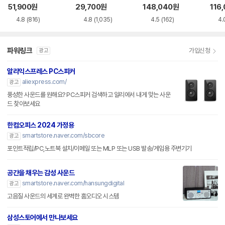
51,900
원
29,700
원
148,040
원
116
4.8
(816)
4.8
(1,035)
4.5
(162)
4.
파워링크
가입신청
광고
알리익스프레스 PC스피커
aliexpress.com/
광고
풍성한 사운드를 원해요? PC스피커 검색하고 알리에서 내게 맞는 사운
드 찾아보세요
한컴오피스 2024 가정용
smartstore.naver.com/sbcore
광고
포인트적립/PC,노트북 설치/이메일 또는 MLP 또는 USB 발송/게임용 주변기기
공간을 채우는 감성 사운드
smartstore.naver.com/hansungdigital
광고
고음질 사운드의 세계로 완벽한 홈오디오 시스템
삼성스토어에서 만나보세요