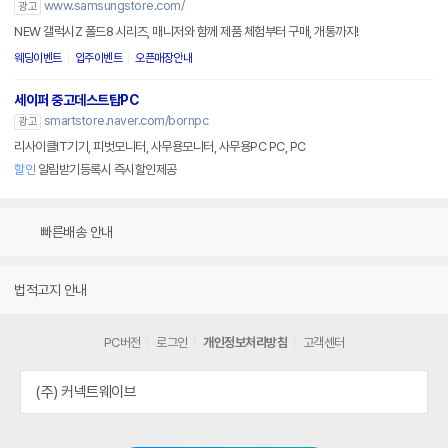
www.samsungstore.com/
광고
NEW 갤럭시Z 폴드8 시리즈, 매니저와 함께 제품 체험부터 구매, 개통까지!
웨딩이벤트
입주이벤트
오픈매장안내
세이퍼 중고데스트탑PC
smartstore.naver.com/bornpc
광고
리사이클IT기기, 피벗모니터, 사무용모니터, 사무용PC PC, PC
할인
알림받기등록시 즉시할인제공
빠른배송 안내
법적고지 안내
PC버전
로그인
개인정보처리방침
고객센터
(주) 커넥트웨이브