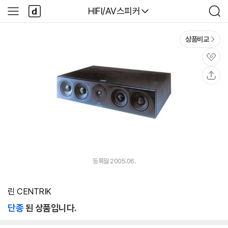
본문 바로가기
다
다나와
HIFI/AV스피커
사
검
나
이
색
와
드
메
메
상품비교
인
뉴
관
심
공
유
등록월 2005.06.
린 CENTRIK
단종
된 상품입니다.