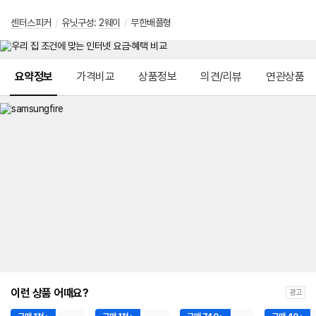
센터스피커
/
유닛구성
:
2웨이
/
무한배플형
메뉴 네비게이션
요약정보
가격비교
상품정보
의견/리뷰
연관상품
이런 상품 어때요?
광고