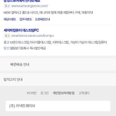
삼성스토어에서 만나보세요
www.samsungstore.com/
광고
NEW 갤럭시Z 폴드8 시리즈, 매니저와 함께 제품 체험부터 구매, 개통까지!
웨딩이벤트
입주이벤트
오픈매장안내
세이퍼컴퓨터 데스트탑PC
smartstore.naver.com/bornpc
광고
중고 브랜드데스크탑,리사이클데스크탑, 리퍼데스크탑, 가성비 가심비 데스크탑컴퓨터
할인
알림받기등록시 즉시할인제공
빠른배송 안내
법적고지 안내
PC버전
로그인
개인정보처리방침
고객센터
(주) 커넥트웨이브