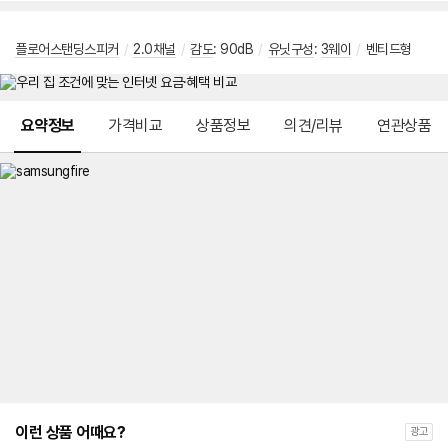
플로어스탠딩스피커
/
2.0채널
/
감도
: 90dB
/
유닛구성
:
3웨이
/
벤티드형
메뉴 네비게이션
요약정보
가격비교
상품정보
의견/리뷰
연관상품
이런 상품 어때요?
광고