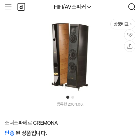
본문 바로가기
다
다나와
HIFI/AV스피커
사
검
나
이
색
와
드
메
메
상품비교
인
뉴
관
심
공
유
1
2
등록월 2004.06.
소너스파베르 CREMONA
단종
된 상품입니다.