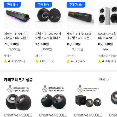
구매 1천+
구매 1천+
구매 740+
제닉스 TITAN SB9
제닉스 TITAN V2 게
제닉스 TITAN SB3
SAUNGYU 
게이밍스피커 사운드
이밍스피커 컴퓨터스
게이밍스피커 사운드
피커 24bit 8
바 컴퓨터스피커
피커
바 컴퓨터스피커
루투스 USB D
79,000
17,900
19,900
82,990
원
원
원
원
X 옵티컬 연결
3,000원
3,000원
3,000원
무료
제닉스
제닉스
제닉스
소리마루 유한회
네이버
네이버
네이버
페이
페이
페이
리
리
리
리
4.87
(
999+
)
4.85
(
887
)
4.84
(
645
)
4.83
(
142
)
별
별
별
별
뷰
뷰
뷰
뷰
점
점
점
점
수
수
수
수
카테고리 인기상품
전체보기
Creative PEBBLE
Creative PEBBLE
Creative PEBBLE
Crea