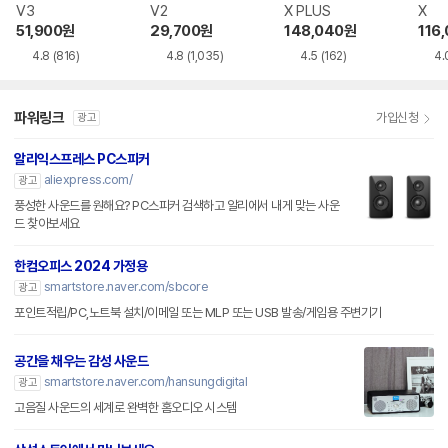
V3
V2
X PLUS
X
51,900
원
29,700
원
148,040
원
116
4.8
(816)
4.8
(1,035)
4.5
(162)
4.
파워링크
가입신청
광고
알리익스프레스 PC스피커
aliexpress.com/
광고
풍성한 사운드를 원해요? PC스피커 검색하고 알리에서 내게 맞는 사운
드 찾아보세요
한컴오피스 2024 가정용
smartstore.naver.com/sbcore
광고
포인트적립/PC,노트북 설치/이메일 또는 MLP 또는 USB 발송/게임용 주변기기
공간을 채우는 감성 사운드
smartstore.naver.com/hansungdigital
광고
고음질 사운드의 세계로 완벽한 홈오디오 시스템