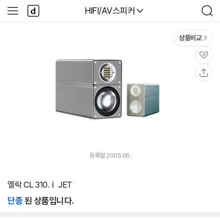
본문 바로가기
다
다나와
HIFI/AV스피커
사
검
나
이
색
와
드
메
메
상품비교
인
뉴
관
심
공
유
등록월 2005.06.
엘락 CL 310.ｉ JET
단종
된 상품입니다.