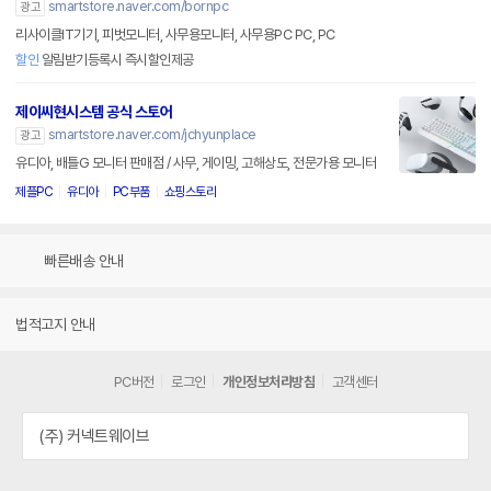
smartstore.naver.com/bornpc
광고
리사이클IT기기, 피벗모니터, 사무용모니터, 사무용PC PC, PC
할인
알림받기등록시 즉시할인제공
제이씨현시스템 공식 스토어
smartstore.naver.com/jchyunplace
광고
유디아, 배틀G 모니터 판매점 / 사무, 게이밍, 고해상도, 전문가용 모니터
제플PC
유디아
PC부품
쇼핑스토리
빠른배송 안내
법적고지 안내
PC버전
로그인
개인정보처리방침
고객센터
(주) 커넥트웨이브