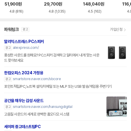
51,900
원
29,700
원
148,040
원
116
4.8
(816)
4.8
(1,035)
4.5
(162)
4.
파워링크
가입신청
광고
알리익스프레스 PC스피커
aliexpress.com/
광고
풍성한 사운드를 원해요? PC스피커 검색하고 알리에서 내게 맞는 사운
드 찾아보세요
한컴오피스 2024 가정용
smartstore.naver.com/sbcore
광고
포인트적립/PC,노트북 설치/이메일 또는 MLP 또는 USB 발송/게임용 주변기기
공간을 채우는 감성 사운드
smartstore.naver.com/hansungdigital
광고
고음질 사운드의 세계로 완벽한 홈오디오 시스템
세이퍼 중고데스트탑PC