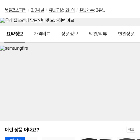
북셸프스피커
/
2.0채널
/
유닛구성
:
2웨이
/
유닛개수
: 2유닛
메뉴 네비게이션
요약정보
가격비교
상품정보
의견/리뷰
연관상품
이런 상품 어때요?
광고