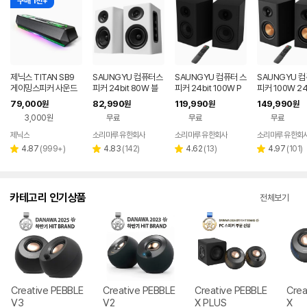
구매 1천+
제닉스 TITAN SB9
SAUNGYU 컴퓨터스
SAUNGYU 컴퓨터 스
SAUNGYU 
게이밍스피커 사운드
피커 24bit 80W 블
피커 24bit 100W P
피커 100W 24
바 컴퓨터스피커
루투스 USB DAC AU
C 블루투스 게이밍 BK
디오 2채널 PC
79,000
82,990
119,990
149,990
원
원
원
원
X 옵티컬 연결
4020D 3세대
블루투스 연결
3,000원
무료
무료
무료
제닉스
소리마루 유한회사
소리마루 유한회사
소리마루 유한회
네이버
페이
리
리
리
리
4.87
(
999+
)
4.83
(
142
)
4.62
(
13
)
4.97
(
101
)
별
별
별
별
뷰
뷰
뷰
뷰
점
점
점
점
수
수
수
수
카테고리 인기상품
전체보기
Creative PEBBLE
Creative PEBBLE
Creative PEBBLE
Crea
V3
V2
X PLUS
X