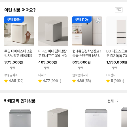
이런 상품 어때요?
광고
구매 150+
구매 110+
쿠잉 더마이스터 소형
미닉스 미니 김치냉장
현대큐밍김치냉장고 1
LG 디오스 오
김치냉장고 냉동겸용
고 더시프트 39L 소형
등급 스탠드형 168리
션 김치톡톡 Z3
뚜껑형 발효숙성 K05
뚜껑형
터 1도어 KAE116TS
EF11
379,000
409,000
695,000
1,590,000
원
원
원
원
5CGGB 그레이지
ME18 저소음 김치보
무료
무료
무료
무료
관 절전가전 신선보관
쿠잉공식쇼핑몰
미닉스
글로벌위니아
LG전자
네이버
네이버
페이
페이
리
리
리
리
4.85
(
122
)
4.77
(
999+
)
4.88
(
58
)
5
(
999+
)
별
별
별
별
뷰
뷰
뷰
뷰
점
점
점
점
수
수
수
수
카테고리 인기상품
전체보기