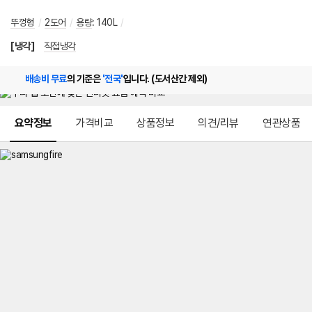
뚜껑형
/
2도어
/
용량
:
140L
/
[냉각]
직접냉각
배송비 무료
의 기준은
'전국'
입니다. (도서산간 제외)
메뉴 네비게이션
요약정보
가격비교
상품정보
의견/리뷰
연관상품