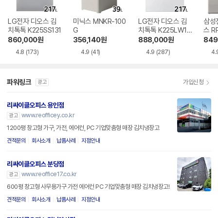
LG전자 디오스 김
미닉스 MNKR-100
LG전자 디오스 김
삼성
치톡톡 K225SS131
G
치톡톡 K225LW12
스 RP
1
860,000
원
356,140
원
888,000
원
849
4.8
(173)
4.9
(41)
4.9
(287)
4.
파워링크
가입신청
광고
리싸이클오피스 용인점
www.reofficey.co.kr
광고
1200평 창고형 가구, 가전, 에어컨, PC 기업맞춤형 매장 김치냉장고
견적문의
회사소개
납품사례
지점안내
리싸이클오피스 분당점
www.reoffice17.co.kr
광고
600평 창고형 사무용가구 가전 에어컨 PC 기업맞춤형 매장 김치냉장고!
견적문의
회사소개
납품사례
지점안내