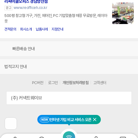
리싸이클오피스 경남양산점
www.reofficeh.co.kr
광고
500평 창고형 가구, 가전, 에어컨, PC 기업맞춤형 매장 무료방문, 레이아
웃
견적문의
회사소개
납품사례
지점안내
빠른배송 안내
법적고지 안내
PC버전
로그인
개인정보처리방침
고객센터
(주) 커넥트웨이브
인터넷 가입 비교 서비스 오픈
NEW
닫기
이
전
페