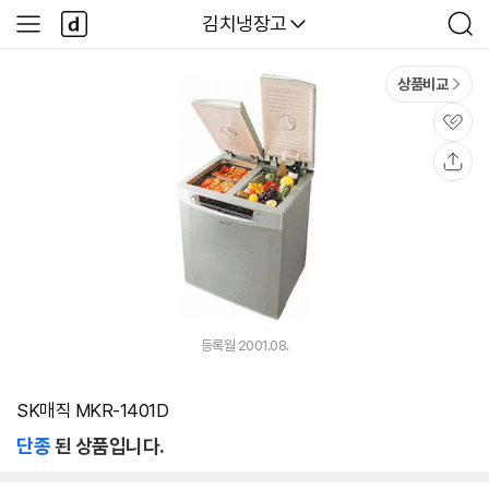
본문 바로가기
다
다나와
김치냉장고
사
검
나
이
색
와
드
메
메
상품비교
인
뉴
관
심
공
유
등록월 2001.08.
SK매직 MKR-1401D
단종
된 상품입니다.