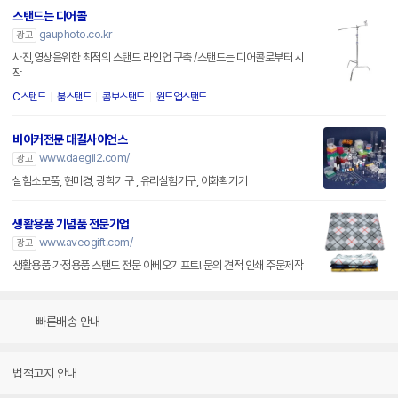
스탠드는 디어콜
gauphoto.co.kr
광고
사진,영상을위한 최적의 스탠드 라인업 구축 /스탠드는 디어콜로부터 시
작
C스탠드
붐스탠드
콤보스탠드
윈드업스탠드
비이커전문 대길사이언스
www.daegil2.com/
광고
실험소모품, 현미경, 광학기구 , 유리실험기구, 이화확기기
생활용품 기념품 전문기업
www.aveogift.com/
광고
생활용품 가정용품 스탠드 전문 아베오기프트! 문의 견적 인쇄 주문제작
빠른배송 안내
법적고지 안내