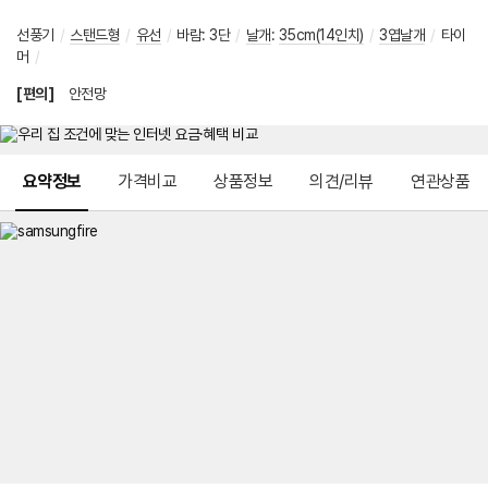
선풍기
/
스탠드형
/
유선
/
바람
:
3단
/
날개
:
35cm(14인치)
/
3엽날개
/
타이
머
/
[편의]
안전망
메뉴 네비게이션
요약정보
가격비교
상품정보
의견/리뷰
연관상품