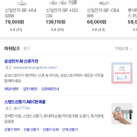
신일전자 SIF-H14
신일전자 SIF-H32
신일전자 SIF-C84
롯데
SRW
CIV
WK
스 P
WH
79,000
원
139,110
원
68,000
원
58,
4.8
(41)
4.8
(99)
4.8
(43)
4.
파워링크
가입신청
광고
삼성전자 AI 신혼가전
www.samsungstore.com/
광고
삼성스토어가 제안하는 신혼 AI 라이프, 삼성스토어에서 새로운 시작을
함께하세요!
웨딩이벤트
입주이벤트
오픈매장안내
스탠드선풍기 ABC판촉물
abc777.kr
광고
강력한 바람, 스탠드선풍기, 휴대/탁상용/거치형 취향 손풍기, 특가판매,
덤증정
선풍기 제작
선물 선풍기
선풍기 도매
단체 선풍기