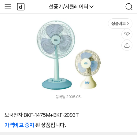
본문 바로가기
다
다나와
선풍기/서큘레이터
사
검
나
이
색
와
드
메
메
상품비교
인
뉴
관
심
공
유
등록월 2005.05.
보국전자 BKF-1475M+BKF-2093T
가격비교 중지
된 상품입니다.