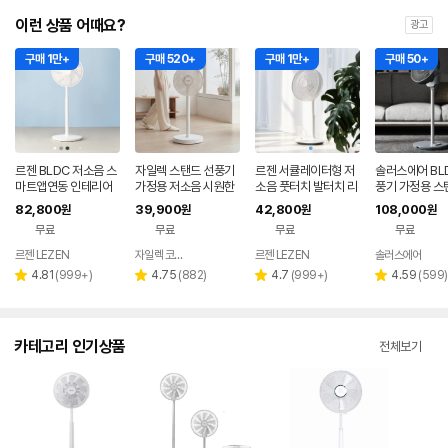
이런 상품 어때요?
광고
구매 1만+
구매 520+
구매 1만+
구매 50+
르젠 BLDC 저소음 스
자일렉 스탠드 선풍기
르젠 서큘레이터형 저
솔러스에어 BL
마트앱연동 인테리어
가정용 저소음 시원한
소음 풋터치 발터치 리
풍기 가정용 스
써큘레이터 선풍기 LZ
사무실 리모컨 써큘레
모컨 스탠드형 선풍기
풍기 사무실 무
82,800
39,900
42,800
108,000
원
원
원
원
EF-DC290 릴리화이
이터 ZL-224RC
LZEF-R132C
무료
무료
무료
무료
트
르젠 LEZEN
자일렉 코리아
르젠 LEZEN
솔러스에어
네이버
네
페이
페
리
리
리
리
4.81
(
999+
)
4.75
(
882
)
4.7
(
999+
)
4.59
(
599
)
별
별
별
별
뷰
뷰
뷰
뷰
점
점
점
점
수
수
수
수
카테고리 인기상품
전체보기