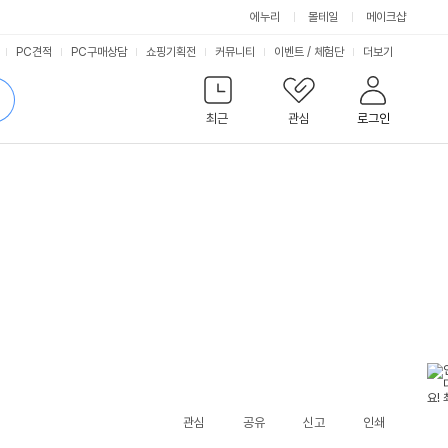
에누리
몰테일
메이크샵
서
PC견적
PC구매상담
쇼핑기획전
커뮤니티
이벤트
/
체험단
더보기
비
검
색
최근
관심
로그인
스
관심
공유
신고
인쇄