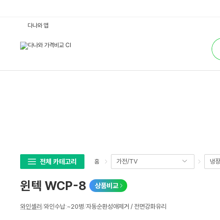
윈
다나와 앱
텍
W
통
C
합
P
검
-
색
8
:
다
나
와
가
격
비
교
전체 카테고리
가전/TV
냉장
홈
윈텍 WCP-8
상품비교
상
와인셀러
/
와인수납
:
~20병
/
자동순환성애제거 / 전면강화유리
세
스