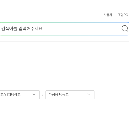
자동차
조립PC
고/김치냉장고
가정용 냉동고