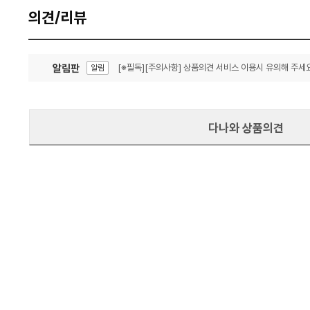
의견/리뷰
알림판
[※필독][주의사항] 상품의견 서비스 이용시 유의해 주세요
알림
잦은 오류, PC속도 잡자! PC안정화 위해 이건 꼭!
알림
다나와 상품의견