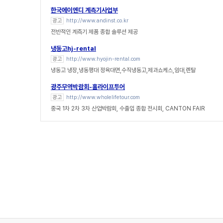
한국에이엔디 계측기사업부
광고
http://www.andinst.co.kr
전반적인 계측기 제품 종합 솔루션 제공
냉동고hj-rental
광고
http://www.hyojin-rental.com
냉동고 냉장,냉동평대 정육대면,수직냉동고,제과쇼케스,임대,렌탈
광주무역박람회-홀라이프투어
광고
http://www.wholelifetour.com
중국 1차 2차 3차 산업박람회, 수출입 종합 전시회, CANTON FAIR