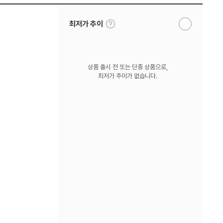
툴
최저가 추이
알
팁
림
보
받
기
기
상품 출시 전 또는 단종 상품으로,
최저가 추이가 없습니다.