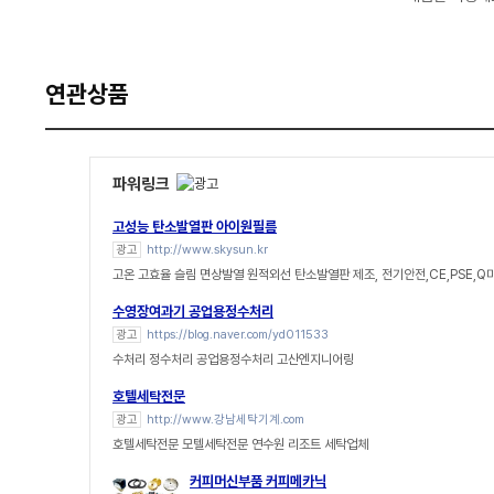
연관상품
파워링크
고성능 탄소발열판 아이원필름
광고
http://www.skysun.kr
고온 고효율 슬림 면상발열 원적외선 탄소발열판 제조, 전기안전,CE,PSE,Q
수영장여과기 공업용정수처리
광고
https://blog.naver.com/yd011533
수처리 정수처리 공업용정수처리 고산엔지니어링
호텔세탁전문
광고
http://www.강남세탁기계.com
호텔세탁전문 모텔세탁전문 연수원 리조트 세탁업체
커피머신부품 커피메카닉