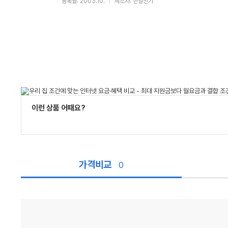
등록월: 2003.10.
제조사: 한일전기
이런 상품 어때요?
가격비교
0
가
격
비
교