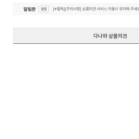
알림판
[※필독][주의사항] 상품의견 서비스 이용시 유의해 주세요
알림
잦은 오류, PC속도 잡자! PC안정화 위해 이건 꼭!
알림
다나와 상품의견