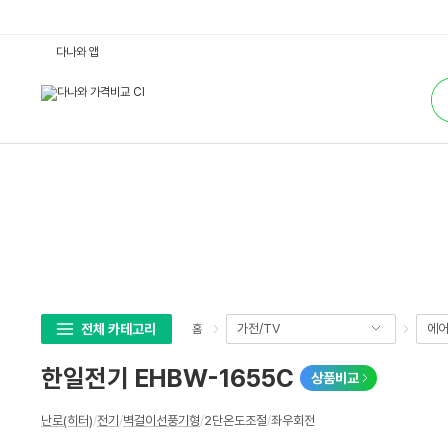
한
다나와 앱
일
전
통
기
합
E
검
H
색
B
W
-
1
6
5
5
C
:
다
나
와
가
격
비
전체 카테고리
가전/TV
에어
홈
교
한일전기 EHBW-1655C
상품비교
상
난로(히터)
/
전기
/
벽걸이선풍기형
/
2단온도조절
/
좌우회전
세
스