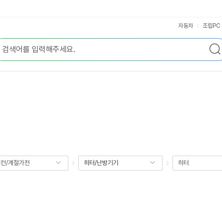
자동차
조립PC
컨/계절가전
히터/난방기기
히터