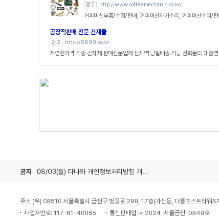
광고
http://www.coffeemechanic.co.kr/
커피머신부품/수입/판매, 커피머신자가수리, 커피머신수리/
공장직판매 전문 건재몰
광고
http://9899.co.kr
저렴한가격 각종 건자재 판매전문업체 전지역 당일배송 가능 전화문의 대환영
공지
08/03(월) 다나와 개인정보처리방침 개정 안내
주소 (우) 08510 서울특별시 금천구 벚꽃로 298, 17층(가산동, 대륭포스트타워6
사업자번호: 117-81-40065
통신판매업: 제2024-서울금천-0848호