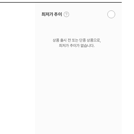
툴
최저가 추이
알
팁
림
보
받
기
기
상품 출시 전 또는 단종 상품으로,
최저가 추이가 없습니다.