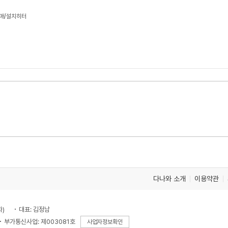
판매/설치히터
다나와 소개
이용약관
차)
대표: 김정남
부가통신사업: 제003081호
사업자정보확인