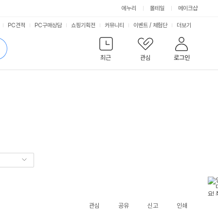
에누리
몰테일
메이크샵
서
PC견적
PC구매상담
쇼핑기획전
커뮤니티
이벤트
/
체험단
더보기
비
검
색
최근
관심
로그인
스
관심
공유
신고
인쇄