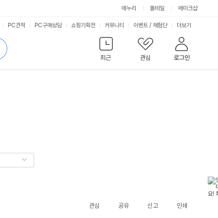
에누리
몰테일
메이크샵
서
PC견적
PC구매상담
쇼핑기획전
커뮤니티
이벤트
/
체험단
더보기
비
검
색
최근
관심
로그인
스
관심
공유
신고
인쇄