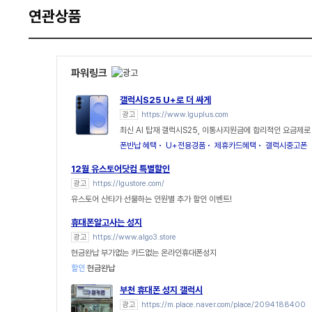
연관상품
파워링크
갤럭시S25 U+로 더 싸게
광고
https://www.lguplus.com
최신 AI 탑재 갤럭시S25, 이통사지원금에 합리적인 요금제로
폰반납 혜택
U+전용경품
제휴카드혜택
갤럭시중고폰
12월 유스토어닷컴 특별할인
광고
https://lgustore.com/
유스토어 산타가 선물하는 인원별 추가 할인 이벤트!
휴대폰알고사는 성지
광고
https://www.algo3.store
현금완납 부가없는 카드없는 온라인휴대폰성지
할인
현금완납
부천 휴대폰 성지 갤럭시
광고
https://m.place.naver.com/place/2094188400