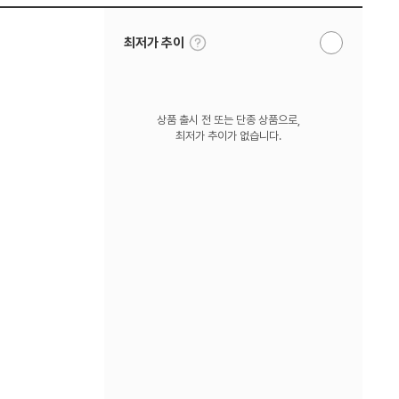
툴
최저가 추이
알
팁
림
보
받
기
기
상품 출시 전 또는 단종 상품으로,
최저가 추이가 없습니다.