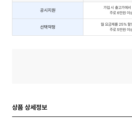
인
가입 시 출고가에서 
방
공시지원
주로 6만원 이
법
간
월 요금제를 25% 할
선택약정
략
주로 5만원 이
안
내
가
격
비
교
상품 상세정보