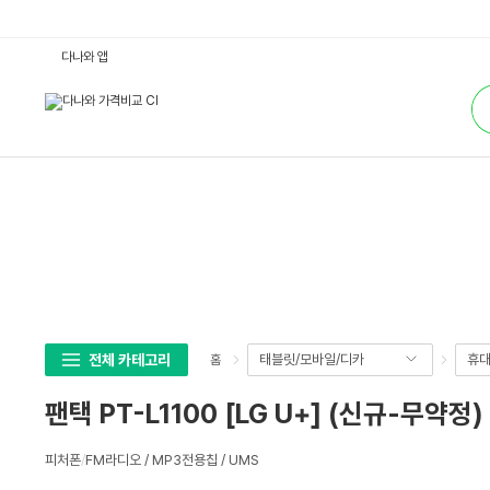
팬
다나와 앱
택
P
통
T
합
-
검
L
색
1
1
0
0
[L
G
U
+]
(신
규-
무
약
정)
:
다
전체 카테고리
태블릿/모바일/디카
휴대
홈
나
와
가
팬택 PT-L1100 [LG U+] (신규-무약정)
격
비
교
상
피처폰
/
FM라디오 / MP3전용칩 / UMS
세
스