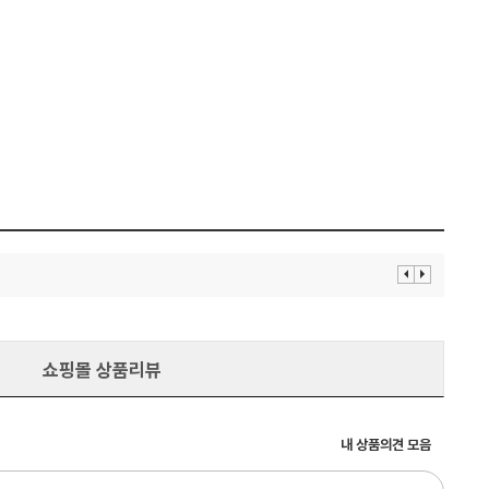
이
다
전
음
보
보
기
기
쇼핑몰 상품리뷰
내 상품의견 모음