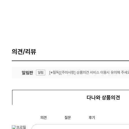
의견/리뷰
알림판
[※필독][주의사항] 상품의견 서비스 이용시 유의해 주세요
알림
잦은 오류, PC속도 잡자! PC안정화 위해 이건 꼭!
알림
다나와 상품의견
의견
질문
후기