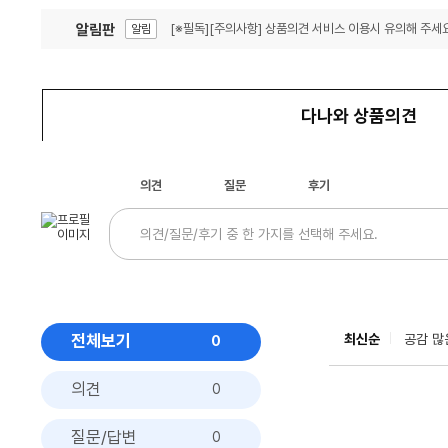
알림판
[※필독][주의사항] 상품의견 서비스 이용시 유의해 주세요
알림
잦은 오류, PC속도 잡자! PC안정화 위해 이건 꼭!
알림
다나와 상품의견
의견
질문
후기
전체보기
최신순
공감 많
0
의견
0
질문/답변
0