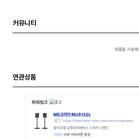
커뮤니티
제품을 사용해
연관상품
파워링크
MD코리아 MU9132L
광고
https://smartstore.naver.com/mountingdream
높이조절 강화유리베이스 스피커 스탠드
이벤트
리뷰 커피쿠폰 증정