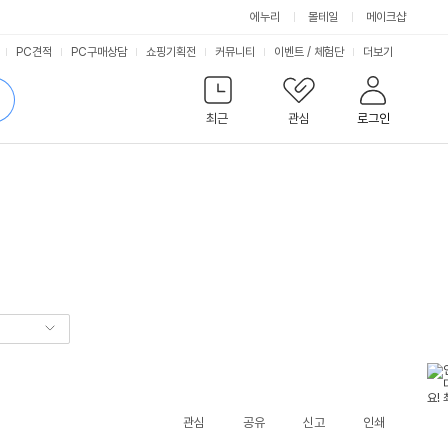
에누리
몰테일
메이크샵
서
PC견적
PC구매상담
쇼핑기획전
커뮤니티
이벤트
/
체험단
더보기
비
검
색
최근
관심
로그인
스
관심
공유
신고
인쇄