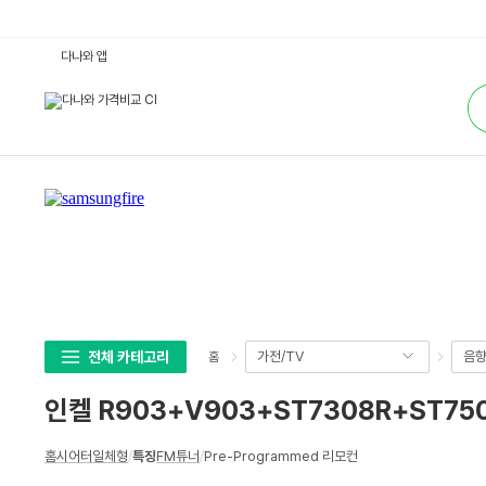
인
다나와 앱
켈
R
통
9
합
0
검
3
색
+
V
9
0
3
+
S
T
7
3
0
8
R
+
S
전체 카테고리
가전/TV
음
홈
T
7
5
인켈 R903+V903+ST7308R+ST75
0
8
C
상
+
홈시어터일체형
/
특징
FM튜너
/
Pre-Programmed 리모컨
세
A
S
스