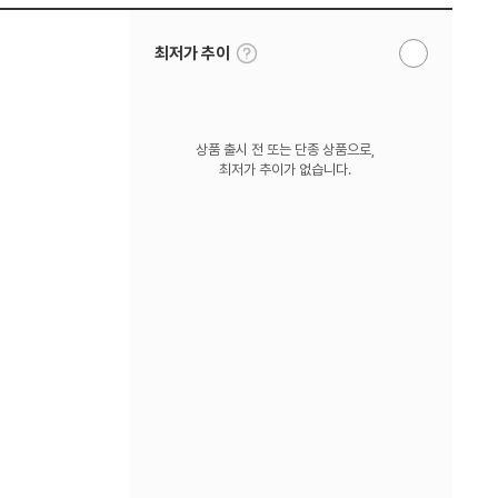
툴
최저가 추이
알
팁
림
보
받
기
기
상품 출시 전 또는 단종 상품으로,
최저가 추이가 없습니다.