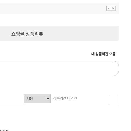
이
다
전
음
보
보
기
기
쇼핑몰 상품리뷰
내 상품의견 모음