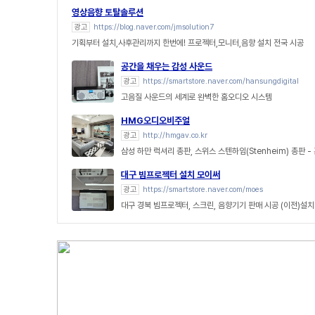
영상음향 토탈솔루션
광고
https://blog.naver.com/jmsolution7
기획부터 설치,사후관리까지 한번에! 프로젝터,모니터,음향 설치 전국 시공
공간을 채우는 감성 사운드
광고
https://smartstore.naver.com/hansungdigital
고음질 사운드의 세계로 완벽한 홈오디오 시스템
HMG오디오비주얼
광고
http://hmgav.co.kr
삼성 하만 럭셔리 총판, 스위스 스텐하임(Stenheim) 총판 
대구 빔프로젝터 설치 모이써
광고
https://smartstore.naver.com/moes
대구 경북 빔프로젝터, 스크린, 음향기기 판매 시공 (이전)설