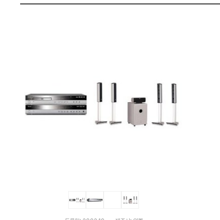
W
펙
2
1
8
S
:
다
나
와
가
격
비
교