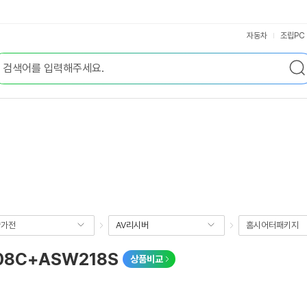
자동차
조립PC
향가전
AV리시버
홈시어터패키지
08C+ASW218S
상품비교