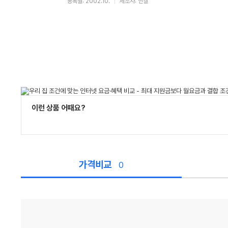
등록월: 2002.10.
제조사: 인켈
이런 상품 어때요?
가격비교
0
가
격
비
교