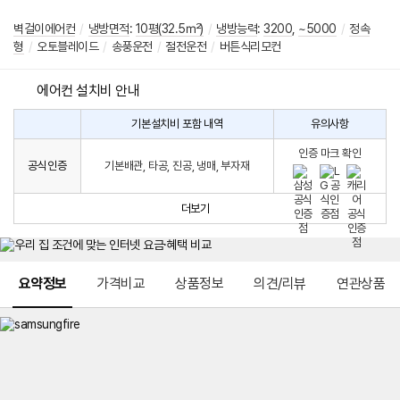
벽걸이에어컨
/
냉방면적
:
10평(32.5㎡)
/
냉방능력
:
3200
,
~5000
/
정속
형
/
오토블레이드
/
송풍운전
/
절전운전
/
버튼식리모컨
에어컨 설치비 안내
기본설치비 포함 내역
유의사항
에
에
어
인증 마크 확인
컨
어
공식인증
기본배관, 타공, 진공, 냉매, 부자재
설
컨
치
구
비
매
더보기
시
발
생
되
메뉴 네비게이션
는
요약정보
가격비교
상품정보
의견/리뷰
연관상품
설
치
비
에
대
한
안