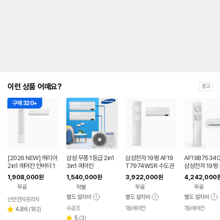
내
를
나
타
내
는
표
입
니
다.
이런 상품 어때요?
광고
구매 320+
[2026 NEW] 캐리어
삼성 무풍 1등급 2in1
삼성전자 19평 AF19
AF19B7534
2in1 에어컨 인버터 1
3in1 에어컨
T7974WSR 수도권
삼성전자 19평
등급 멀티형 wifi 17평
기본설치 포함 투인원
기본설치 포함 
1,908,000
1,540,000
3,922,000
4,242,000
원
원
원
+6평 투인원 전국 설
에어컨
에어컨
무료
착불
무료
무료
치비포함
별도 설치비
별도 설치비
별도 설치비
선인전자프라자
수공조
1등에어컨
1등에어컨
리
네이버
4.86
(
182
)
별
페이
뷰
리
5
(
3
)