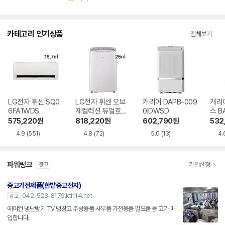
점
별
수
뷰
점
수
카테고리 인기상품
전체보기
LG전자 휘센 SQ0
LG전자 휘센 오브
캐리어 DAPB-009
캐리
6FA1WDS
제컬렉션 듀얼호스
0IDWSD
스 B
PQ08FDWBS
WS
575,220
원
818,220
원
602,790
원
532
4.9
(551)
4.8
(72)
5.0
(13)
4.
파워링크
가입신청
광고
중고가전제품(한밭중고전자)
042-523-8179.kti114.net
광고
에어컨 냉난방기 TV 냉장고 주방용품 사무품 가전용품 필요품 등 고가 매
입합니다.