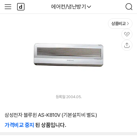
본문 바로가기
다
다나와
에어컨/냉난방기
사
검
나
이
색
와
드
메
메
상품비교
인
뉴
관
심
공
유
등록월 2004.05.
삼성전자 블루윈 AS-K810V (기본설치비 별도)
가격비교 중지
된 상품입니다.