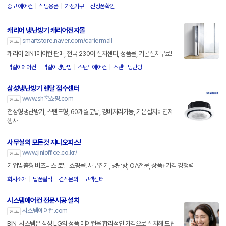
중고 에어컨
식당용품
가전가구
신상품확인
캐리어 냉난방기 캐리어전자몰
smartstore.naver.com/cariermall
광고
캐리어 2IN1에어컨 판매, 전국 230여 설치센터, 정품몰, 기본설치무료!
벽걸이에어컨
벽걸이냉난방
스탠드에어컨
스탠드냉난방
삼성냉난방기 렌탈 접수센터
www.sh홈쇼핑.com
광고
천장형냉난방기, 스탠드형, 60개월분납, 경비처리가능, 기본설치비면제
행사
사무실의 모든것 지니오피스!
www.jinioffice.co.kr/
광고
기업맞춤형 비즈니스 토탈 쇼핑몰! 사무집기, 냉난방, OA전문, 상품+가격 경쟁력
회사소개
납품실적
견적문의
고객센터
시스템에어컨 전문시공 설치
시스템에어컨.com
광고
BIN-시스템은 삼성,LG의 정품 에어컨을 합리적인 가격으로 설치해 드립