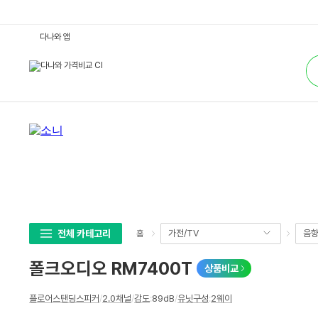
폴
다나와 앱
크
오
통
디
합
오
검
R
색
M
7
4
0
0
T
:
다
나
와
가
격
비
교
전체 카테고리
가전/TV
음
홈
폴크오디오 RM7400T
상품비교
상
플로어스탠딩스피커
/
2.0채널
/
감도
:
89dB
/
유닛구성
:
2웨이
세
스