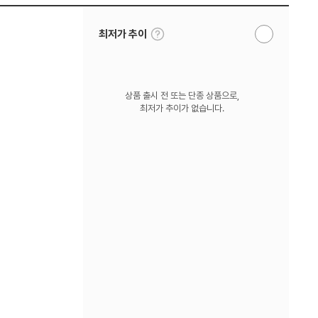
툴
최저가 추이
알
팁
림
보
받
기
기
상품 출시 전 또는 단종 상품으로,
최저가 추이가 없습니다.