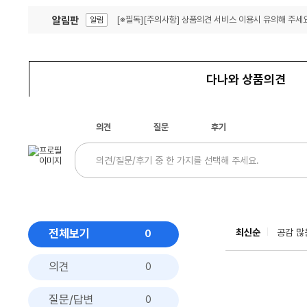
알림판
[※필독][주의사항] 상품의견 서비스 이용시 유의해 주세요
알림
잦은 오류, PC속도 잡자! PC안정화 위해 이건 꼭!
알림
다나와 상품의견
의견
질문
후기
전체보기
최신순
공감 많
0
의견
0
질문/답변
0