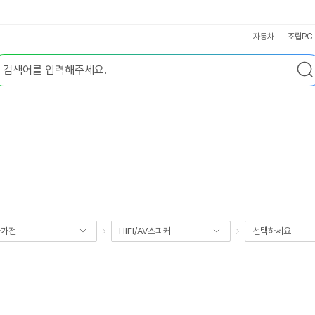
자동차
조립PC
향가전
HIFI/AV스피커
선택하세요