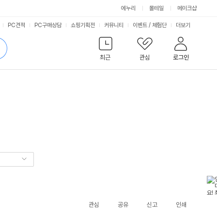
에누리
몰테일
메이크샵
서
PC견적
PC구매상담
쇼핑기획전
커뮤니티
이벤트
/
체험단
더보기
비
검
색
최근
관심
로그인
스
관심
공유
신고
인쇄