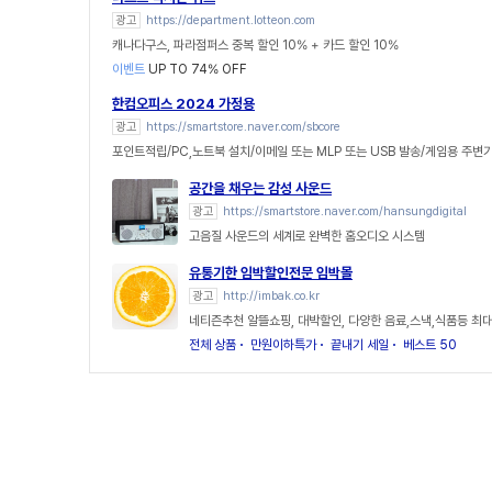
광고
https://department.lotteon.com
캐나다구스, 파라점퍼스 중복 할인 10% + 카드 할인 10%
이벤트
UP TO 74% OFF
한컴오피스 2024 가정용
광고
https://smartstore.naver.com/sbcore
포인트적립/PC,노트북 설치/이메일 또는 MLP 또는 USB 발송/게임용 주변
공간을 채우는 감성 사운드
광고
https://smartstore.naver.com/hansungdigital
고음질 사운드의 세계로 완벽한 홈오디오 시스템
유통기한 임박할인전문 임박몰
광고
http://imbak.co.kr
네티즌추천 알뜰쇼핑, 대박할인, 다양한 음료,스낵,식품등 최대
전체 상품
만원이하특가
끝내기 세일
베스트 50