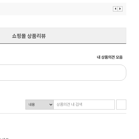
이
다
전
음
보
보
기
기
쇼핑몰 상품리뷰
내 상품의견 모음