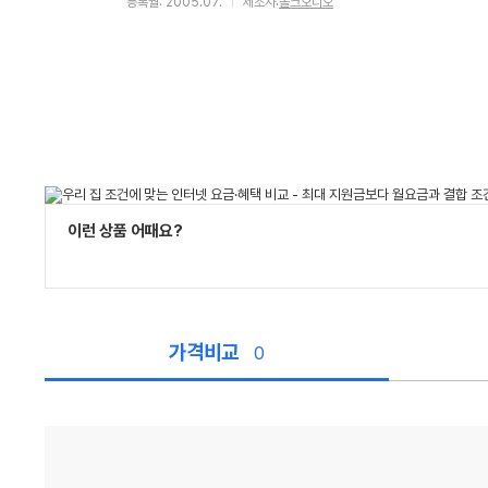
등록월: 2005.07.
제조사:
폴크오디오
이런 상품 어때요?
가격비교
0
가
격
비
교