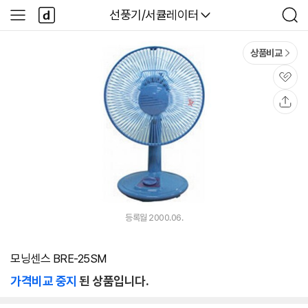
본문 바로가기
다
다나와
선풍기/서큘레이터
사
검
나
이
색
와
드
메
메
상품비교
인
뉴
관
심
공
유
등록월 2000.06.
모닝센스 BRE-25SM
가격비교 중지
된 상품입니다.