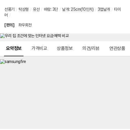
선풍기
/
탁상형
/
유선
/
바람
:
3단
/
날개
:
25cm(10인치)
/
3엽날개
/
타이
머
/
[편의]
좌우회전
메뉴 네비게이션
요약정보
가격비교
상품정보
의견/리뷰
연관상품