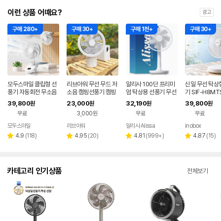
이런 상품 어때요?
광고
구매 280+
구매 30+
구매 1천+
구매 30+
모두스마일 클립형 선
리브아워 무선 무드 저
알리사 100단 프리미
신일 무선 탁상
풍기 자동회전 무소음
소음 캠핑선풍기 캠핑
엄 탁상용 선풍기 무선
기 SIF-H8MT
집게형 책상용
써큘레이터
무소음 책상 사무실 데
LDC 20cm 
39,800
23,000
32,190
39,800
원
원
원
원
스크 캠핑 소형 USB
이식 휴대용 캠
무료
3,000원
무료
무료
모두스마일
리브아워
알리사 Alissa
inobox
네이버
네이
페이
페이
리
리
리
리
4.9
(
118
)
4.95
(
20
)
4.81
(
999+
)
4.87
(
15
)
별
별
별
별
뷰
뷰
뷰
뷰
점
점
점
점
수
수
수
수
카테고리 인기상품
전체보기