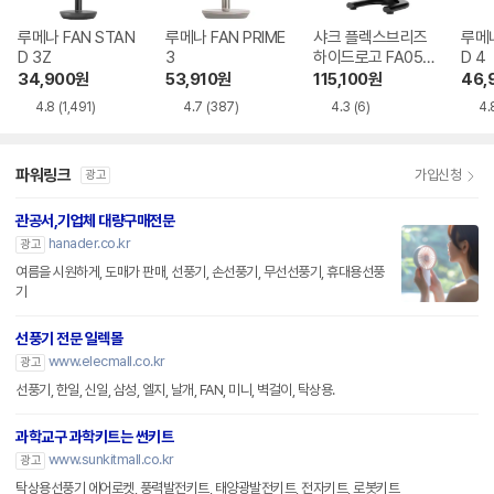
루메나 FAN STAN
루메나 FAN PRIME
샤크 플렉스브리즈
루메나
D 3Z
3
하이드로고 FA050
D 4
KR
34,900
원
53,910
원
115,100
원
46,
4.8
(1,491)
4.7
(387)
4.3
(6)
4.
파워링크
가입신청
광고
관공서,기업체 대량구매전문
hanader.co.kr
광고
여름을 시원하게, 도매가 판매, 선풍기, 손선풍기, 무선선풍기, 휴대용선풍
기
선풍기 전문 일렉몰
www.elecmall.co.kr
광고
선풍기, 한일, 신일, 삼성, 엘지, 날개, FAN, 미니, 벽걸이, 탁상용.
과학교구 과학키트는 썬키트
www.sunkitmall.co.kr
광고
탁상용선풍기 에어로켓, 풍력발전키트, 태양광발전키트, 전자키트, 로봇키트