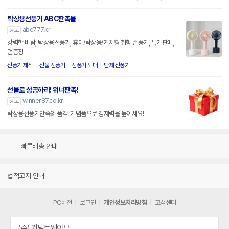
탁상용선풍기 ABC판촉물
abc777.kr
광고
강력한 바람, 탁상용선풍기, 휴대/탁상용/거치형 취향 손풍기, 특가판매,
덤증정
선풍기 제작
선물 선풍기
선풍기 도매
단체 선풍기
선물로 성공하라! 위너판촉!
winner87.co.kr
광고
탁상용선풍기만족의 품격! 기념품으로 경재력을 높이세요!
빠른배송 안내
법적고지 안내
PC버전
로그인
개인정보처리방침
고객센터
(주) 커넥트웨이브