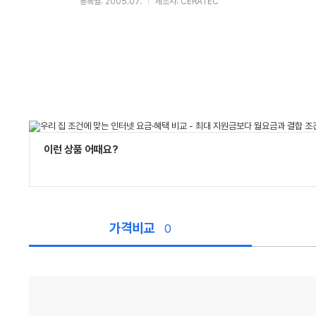
등록월: 2005.07.
제조사: CERATEC
이런 상품 어때요?
가격비교
0
가
격
비
교