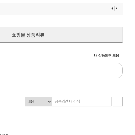
이
다
전
음
보
보
기
기
쇼핑몰 상품리뷰
내 상품의견 모음