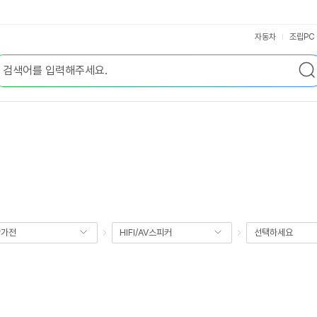
자동차
조립PC
향가전
HIFI/AV스피커
선택하세요