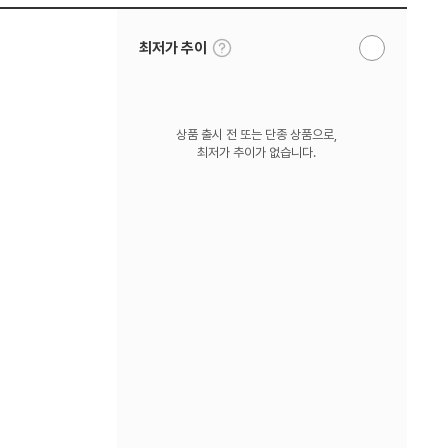
툴
최저가 추이
알
팁
림
보
받
기
기
상품 출시 전 또는 단종 상품으로,
최저가 추이가 없습니다.