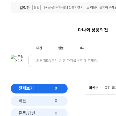
알림판
[※필독][주의사항] 상품의견 서비스 이용시 유의해 주세요
알림
잦은 오류, PC속도 잡자! PC안정화 위해 이건 꼭!
알림
다나와 상품의견
의견
질문
후기
전체보기
최신순
공감 많
0
의견
0
질문/답변
0