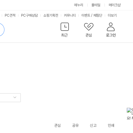
에누리
몰테일
메이크샵
서
PC견적
PC구매상담
쇼핑기획전
커뮤니티
이벤트
/
체험단
더보기
비
검
색
최근
관심
로그인
스
관심
공유
신고
인쇄