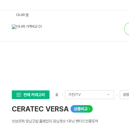
C
다나와 앱
E
R
통
A
합
T
검
E
색
C
V
E
R
S
A
:
다
나
와
가
격
비
교
전체 카테고리
가전/TV
음
홈
CERATEC VERSA
상품비교
상
서브우퍼
/
유닛구성
:
풀레인지
/
유닛개수
:
1유닛
/
벤티드인클로져
세
스