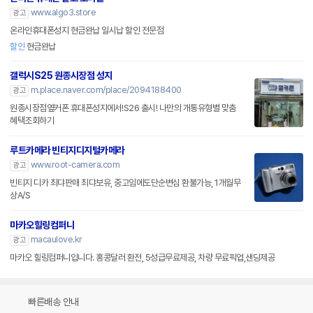
www.algo3.store
광고
온라인휴대폰성지 현금완납 일시납 할인 전문점
할인
현금완납
갤럭시S25 원종시장점 성지
m.place.naver.com/place/2094188400
광고
원종시장점옆커폰 휴대폰성지에서!S26 출시! 나만의 개통유형별 맞춤
혜택조회하기
루트카메라 빈티지디지털카메라
www.root-camera.com
광고
빈티지 디카 최댜판매 최댜보유, 중고임에도단순변심 환불가능, 1개월무
상A/S
마카오힐링컴퍼니
macaulove.kr
광고
마카오 힐링컴퍼니입니다. 홍콩달러 환전, 5성급무료제공, 차량 무료픽업,샌딩제공
빠른배송 안내