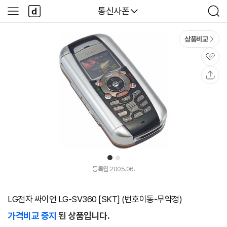
본문 바로가기
다
다나와
통신사폰
사
검
나
이
색
와
드
메
메
상품비교
인
뉴
관
심
공
유
1
2
등록월 2005.06.
LG전자 싸이언 LG-SV360 [SKT] (번호이동-무약정)
가격비교 중지
된 상품입니다.