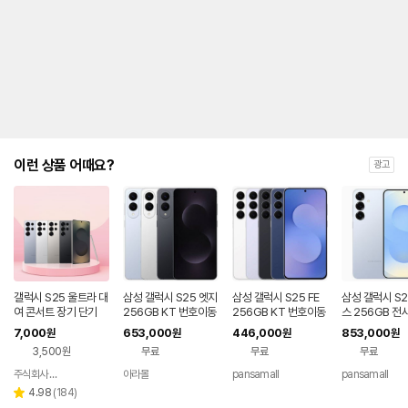
금
제
안
내
및
유
지
해
야
되
는
이런 상품 어때요?
광고
대
략
적
인
기
간
을
안
내
갤럭시 S25 울트라 대
삼성 갤럭시 S25 엣지
삼성 갤럭시 S25 FE
삼성 갤럭시 S2
를
여 콘서트 장기 단기
256GB KT 번호이동
256GB KT 번호이동
스 256GB 전
완납 80요금제
공시지원 완납
번호이동 완납 
나
7,000
653,000
446,000
853,000
원
원
원
원
제
타
3,500원
무료
무료
무료
내
는
주식회사 폰빌리지
아라몰
pansamall
pansamall
네이버
표
페이
리
4.98
(
184
)
별
입