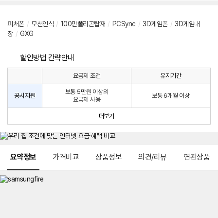
피처폰
/
모션인식
/
100만폴리곤탑재
/
PCSync
/
3D게임폰
/
3D게임내
장
/
GXG
할인방법 간략안내
요금제 조건
유지기간
통
통
신
보통 5만원 이상의
사
신
공시지원
보통 6개월 이상
요금제 사용
할
사
인
공
더보기
방
시
법
지
원
및
메뉴 네비게이션
선
요약정보
가격비교
상품정보
의견/리뷰
연관상품
택
약
정
주
적
용
요