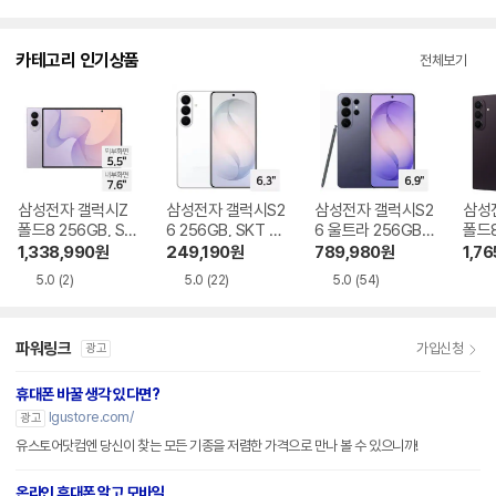
뷰
점
니
수
다.
카테고리 인기상품
전체보기
삼성전자 갤럭시Z
삼성전자 갤럭시S2
삼성전자 갤럭시S2
삼성
폴드8 256GB, SK
6 256GB, SKT 기
6 울트라 256GB,
폴드8
T 기기변경 완납
기변경 완납
SKT 기기변경 완납
GB,
1,338,990
원
249,190
원
789,980
원
1,76
완납
5.0
(2)
5.0
(22)
5.0
(54)
파워링크
가입신청
광고
휴대폰 바꿀 생각 있다면?
lgustore.com/
광고
유스토어닷컴엔 당신이 찾는 모든 기종을 저렴한 가격으로 만나 볼 수 있으니까!
온라인 휴대폰 알고 모바일