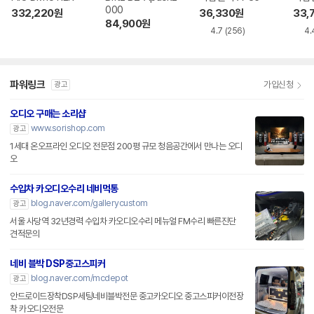
000
332,220
원
36,330
원
33,
84,900
원
4.7
(256)
4.
파워링크
가입신청
광고
오디오 구매는 소리샵
www.sorishop.com
광고
1세대 온오프라인 오디오 전문점 200평 규모 청음공간에서 만나는 오디
오
수입차 카오디오수리 네비먹통
blog.naver.com/gallerycustom
광고
서울 사당역 32년경력 수입차 카오디오수리 메뉴얼 FM수리 빠른진단
견적문의
네비 블박 DSP중고스피커
blog.naver.com/mcdepot
광고
안드로이드장착DSP세팅네비블박전문 중고카오디오 중고스피커이전장
착 카오디오전문