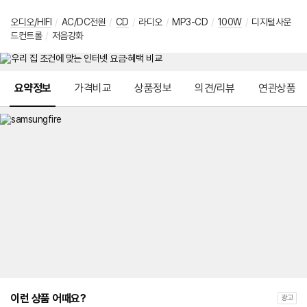
오디오/HIFI
/
AC/DC전원
/
CD
/
라디오
/
MP3-CD
/
100W
/
디지털사운
드컨트롤
/
저음강화
메뉴 네비게이션
요약정보
가격비교
상품정보
의견/리뷰
연관상품
이런 상품 어때요?
광고