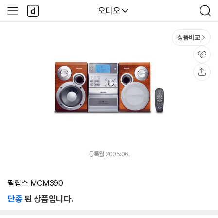
본문 바로가기
다
다나와
오디오
사
검
나
이
색
와
드
메
메
상품비교
인
뉴
관
심
공
유
등록월 2005.06.
필립스 MCM390
단종
된 상품입니다.