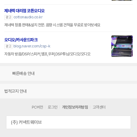
제네렉 대리점 코튼오디오
cottonaudio.co.kr
광고
제네렉 정품 판매&설치 전문. 음향 시스템 견적을 무료로 받아보세요
오디오/카사운드파크
blog.naver.com/csp-k
광고
자동차 방음/DSP/스피커,엠프,우퍼,DSP튜닝/오디오/오디오
빠른배송 안내
법적고지 안내
PC버전
로그인
개인정보처리방침
고객센터
(주) 커넥트웨이브