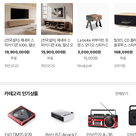
(전국설치) 제네바 스
(전국설치) 제네바 스
La boite 라부아뜨 프
빌보드 CD 플
피커 디콘 XXXL 월넛
피커 디콘 XXL 월넛 오
랑스 오디오 스피커 C
블루투스 스피커
오크 최신모델 백화점
크 최신모델 백화점동
UBE 2.1/WOODY
실 가정용 인테
19,900,000
15,900,000
3,000,000
168,000
원
원
원
원
동일상품
일상품
마트폰 핸드폰 D
무료
무료
15,000원
무료
화인오디오
화인오디오
Nook port
오피아컴
카테고리 인기상품
전체보기
FiiO DM15 R2R
Britz BZ-Apack2
아남전자 A-36
아남전