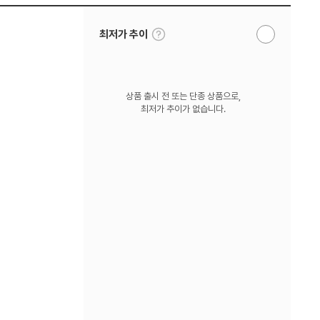
툴
최저가 추이
알
팁
림
보
받
기
기
상품 출시 전 또는 단종 상품으로,
최저가 추이가 없습니다.