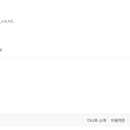
,스낵,치즈.
행
다나와 소개
이용약관