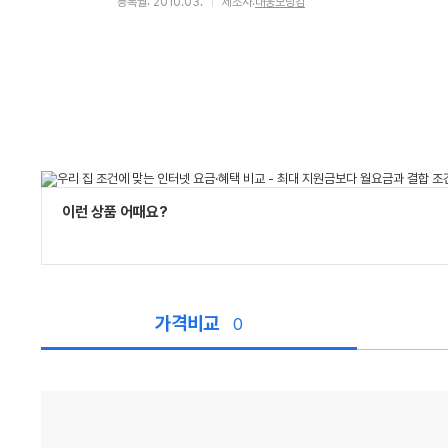
등록월: 2010.03.
제조사:
대웅모닝컴
이런 상품 어때요?
가격비교
0
가
격
비
교