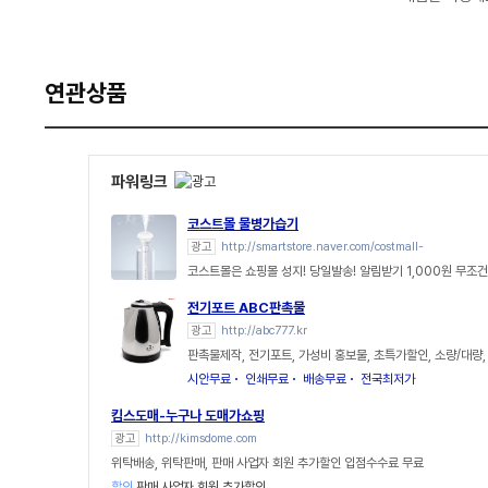
연관상품
파워링크
코스트몰 물병가습기
광고
http://smartstore.naver.com/costmall-
코스트몰은 쇼핑몰 성지! 당일발송! 알림받기 1,000원 무조건
전기포트 ABC판촉물
광고
http://abc777.kr
판촉물제작, 전기포트, 가성비 홍보물, 초특가할인, 소량/대량
시안무료
인쇄무료
배송무료
전국최저가
킴스도매-누구나 도매가쇼핑
광고
http://kimsdome.com
위탁배송, 위탁판매, 판매 사업자 회원 추가할인 입점수수료 무료
할인
판매,사업자 회원 추가할인