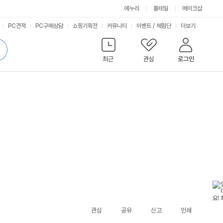
에누리
몰테일
메이크샵
서
PC견적
PC구매상담
쇼핑기획전
커뮤니티
이벤트
/
체험단
더보기
비
검
색
최근
관심
로그인
스
관심
공유
신고
인쇄