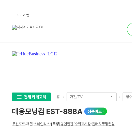
대
다나와 앱
웅
모
통
닝
합
컴
검
E
색
S
T
-
8
8
8
A
:
다
나
와
가
격
비
교
전체 카테고리
가전/TV
정수
홈
대웅모닝컴 EST-888A
상품비교
상
무선포트
/
재질
:
스테인리스
/
[특징]
평면열판
/
수위표시창
/
원터치뚜껑열림
세
스