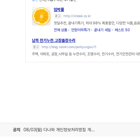
임박몰
광고
http://imbak.co.kr
핫딜추천, 끝내기특가, 최대 98% 폭풍할인, 다양한 식품,음료
전체 상품
만원이하특가
끝내기 세일
베스트 50
남목 전기누전,고장출장수리
광고
http://blog.naver.com/porkjungsu11
주택, 아파트, 공장,사무실 등 누전수리, 조명수리, 전기수리, 전기안전관리 대
공지
08/03(월) 다나와 개인정보처리방침 개정 안내