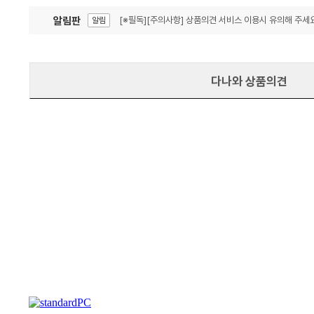
알림판
[※필독][주의사항] 상품의견 서비스 이용시 유의해 주세요
알림
잦은 오류, PC속도 잡자! PC안정화 위해 이건 꼭!
알림
다나와 상품의견