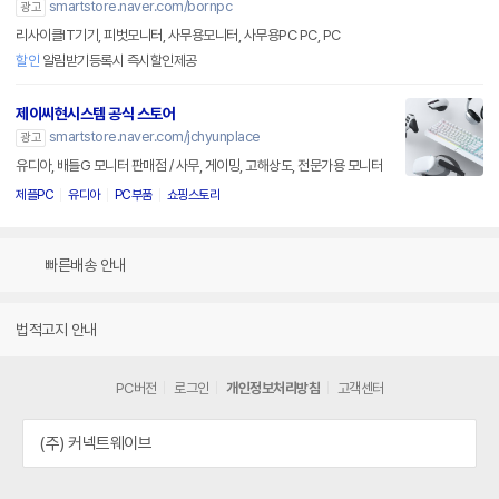
smartstore.naver.com/bornpc
광고
리사이클IT기기, 피벗모니터, 사무용모니터, 사무용PC PC, PC
할인
알림받기등록시 즉시할인제공
제이씨현시스템 공식 스토어
smartstore.naver.com/jchyunplace
광고
유디아, 배틀G 모니터 판매점 / 사무, 게이밍, 고해상도, 전문가용 모니터
제플PC
유디아
PC부품
쇼핑스토리
빠른배송 안내
법적고지 안내
PC버전
로그인
개인정보처리방침
고객센터
(주) 커넥트웨이브