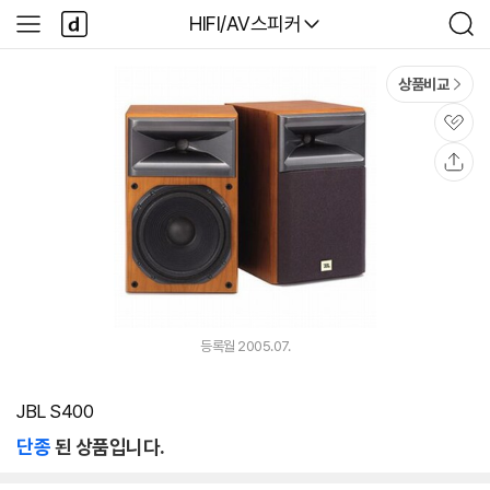
본문 바로가기
다
다나와
HIFI/AV스피커
사
검
나
이
색
와
드
메
메
상품비교
인
뉴
관
심
공
유
등록월 2005.07.
JBL S400
단종
된 상품입니다.