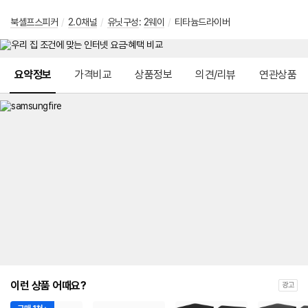
북셸프스피커
/
2.0채널
/
유닛구성
:
2웨이
/
티타늄드라이버
메뉴 네비게이션
요약정보
가격비교
상품정보
의견/리뷰
연관상품
이런 상품 어때요?
광고