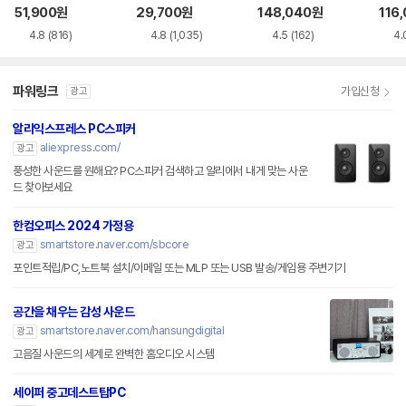
51,900
원
29,700
원
148,040
원
116
4.8
(816)
4.8
(1,035)
4.5
(162)
4.
파워링크
가입신청
광고
알리익스프레스 PC스피커
aliexpress.com/
광고
풍성한 사운드를 원해요? PC스피커 검색하고 알리에서 내게 맞는 사운
드 찾아보세요
한컴오피스 2024 가정용
smartstore.naver.com/sbcore
광고
포인트적립/PC,노트북 설치/이메일 또는 MLP 또는 USB 발송/게임용 주변기기
공간을 채우는 감성 사운드
smartstore.naver.com/hansungdigital
광고
고음질 사운드의 세계로 완벽한 홈오디오 시스템
세이퍼 중고데스트탑PC