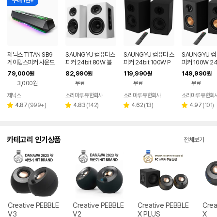
구매 1천+
제닉스 TITAN SB9
SAUNGYU 컴퓨터스
SAUNGYU 컴퓨터 스
SAUNGYU 
게이밍스피커 사운드
피커 24bit 80W 블
피커 24bit 100W P
피커 100W 24
바 컴퓨터스피커
루투스 USB DAC AU
C 블루투스 게이밍 BK
디오 2채널 PC
79,000
82,990
119,990
149,990
원
원
원
원
X 옵티컬 연결
4020D 3세대
블루투스 연결
3,000원
무료
무료
무료
제닉스
소리마루 유한회사
소리마루 유한회사
소리마루 유한회
네이버
페이
리
리
리
리
4.87
(
999+
)
4.83
(
142
)
4.62
(
13
)
4.97
(
101
)
별
별
별
별
뷰
뷰
뷰
뷰
점
점
점
점
수
수
수
수
카테고리 인기상품
전체보기
Creative PEBBLE
Creative PEBBLE
Creative PEBBLE
Crea
V3
V2
X PLUS
X