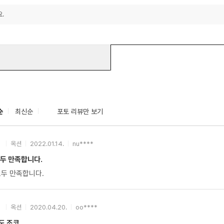
.
순
최신순
포토 리뷰만 보기
옥션
2022.01.14.
nu****
모두 만족합니다.
모두 만족합니다.
옥션
2020.04.20.
oo****
도 조코