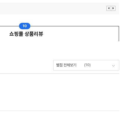
이
다
전
음
보
보
기
기
10
쇼핑몰 상품리뷰
(
10
)
별점 전체보기