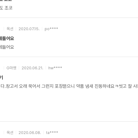
도 조코
옥션
2020.07.15.
po****
에들어요
에들어요
G마켓
2020.06.21.
hw****
기
니다.창고서 오래 묵어서 그런지 포장뜯으니 약품 냄새 진동하네요ㅋ씻고 잘 
옥션
2020.06.08.
ta****