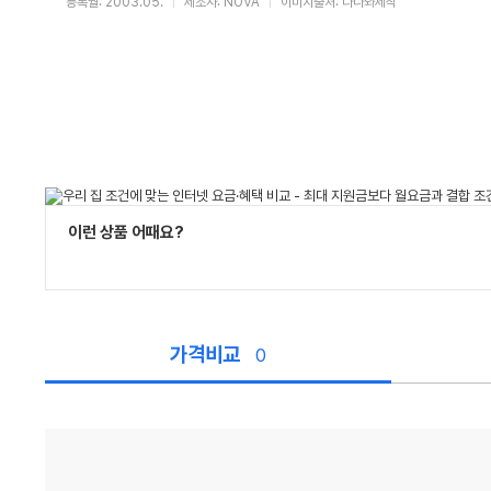
등록월: 2003.05.
제조사: NOVA
이미지출처: 다나와제작
이런 상품 어때요?
가격비교
0
가
격
비
교