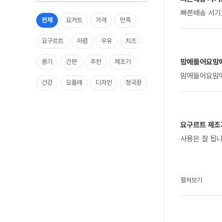
빠른배송 서기
전체
요거트
가격
만족
요구르트
저렴
우유
치즈
맘에들어요맘
용기
간편
추천
제조기
맘에들어요맘
건강
요플레
디자인
청국장
편리
요구르트 제조
사용은 잘 됩
펼쳐보기