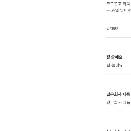
코드꼽고 타이
는 과일 넣어
펼쳐보기
잘 쓸께요
잘 쓸께요
같은회사 제품
같은회사 제품