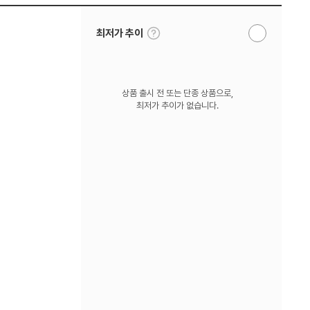
툴
최저가 추이
알
팁
림
보
받
기
기
상품 출시 전 또는 단종 상품으로,
최저가 추이가 없습니다.