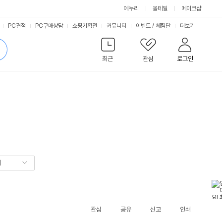
에누리
몰테일
메이크샵
서
PC견적
PC구매상담
쇼핑기획전
커뮤니티
이벤트
/
체험단
더보기
비
검
색
최근
관심
로그인
스
기
관심
공유
신고
인쇄