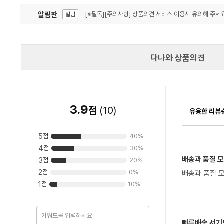
알림판
[※필독][주의사항] 상품의견 서비스 이용시 유의해 주세요
알림
잦은 오류, PC속도 잡자! PC안정화 위해 이건 꼭!
알림
다나와 상품의견
3.9
점
(
10
)
유용한 리뷰
5
점
40
%
4
점
30
%
배송과 품질 
3
점
20
%
2
점
0
%
배송과 품질 
1
점
10
%
빠른배송 서기