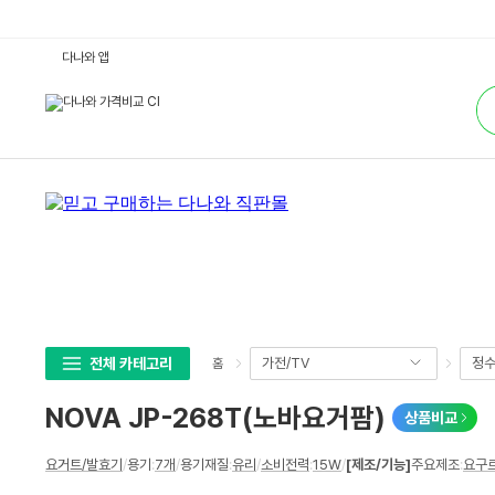
N
다나와 앱
O
V
통
A
합
J
검
P
색
-
2
6
8
T
(노
바
요
거
팜)
:
다
나
와
가
전체 카테고리
가전/TV
정수
홈
격
비
교
NOVA JP-268T(노바요거팜)
상품비교
상
요거트/발효기
/
용기
:
7개
/
용기재질
:
유리
/
소비전력
:
15W
/
[제조/기능]
주요제조
:
요구
세
스