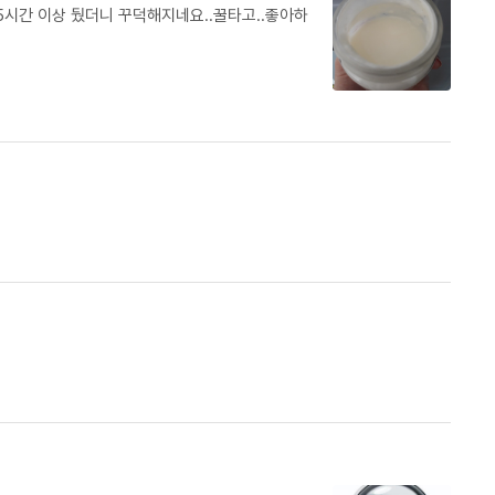
5시간 이상 뒀더니 꾸덕해지네요..꿀타고..좋아하