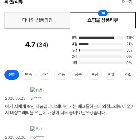
의견/리뷰
더보기
34
다나와 상품의견
쇼핑몰 상품리뷰
5점
76%
4.7
34
4점
21%
3점
3%
2점
0%
1점
0%
전체
만족
가격
성능
정품
포장
인텔
조립
2026.05.23.
S|****
이거 저에게 딱인 제품입니다!왜냐면 저는 배그를하는데 외장그래픽이 없어
서 내장그래픽을 쓰는데 내장이 너무 좋네요!잘쓰겠습니다~
2025.02.26.
mo****