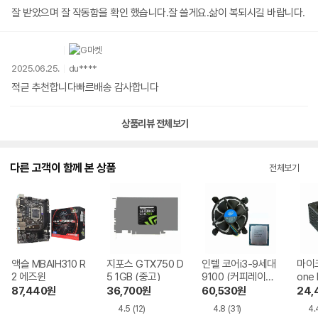
잘 받았으며 잘 작동함을 확인 했습니다.잘 쓸게요.삶이 복되시길 바랍니다.
2025.06.25.
du****
적귿 추천합니다빠르배송 감사합니다
상품리뷰 전체보기
다른 고객이 함께 본 상품
전체보기
액슬 MBAIH310 R
지포스 GTX750 D
인텔 코어i3-9세대
마이크
2 에즈윈
5 1GB (중고)
9100 (커피레이크-
one 
R) 벌크 + 쿨러
er C
87,440
원
36,700
원
60,530
원
24,
4.5
(12)
4.8
(31)
4.