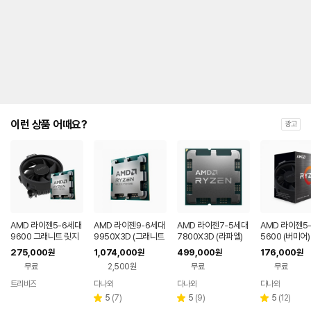
이런 상품 어때요?
광고
AMD 라이젠5-6세대
AMD 라이젠9-6세대
AMD 라이젠7-5세대
AMD 라이젠5
9600 그래니트 릿지
9950X3D (그래니트
7800X3D (라파엘)
5600 (버미어)
정품 (멀티팩)
릿지) (멀티팩 정품)
(멀티팩(정품))
275,000
1,074,000
499,000
176,000
원
원
원
원
무료
2,500원
무료
무료
트리비즈
다나와
다나와
다나와
네이버
네이버
네이버
네이버
페이
페이
페이
페이
리
리
리
5
(
7
)
5
(
9
)
5
(
12
)
별
별
별
뷰
뷰
뷰