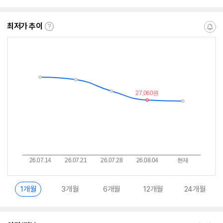
점
점
점
수
수
수
최저가 추이
최
알
저
림
가
받
추
는
이
중
란?
1개월
3개월
6개월
12개월
24개월