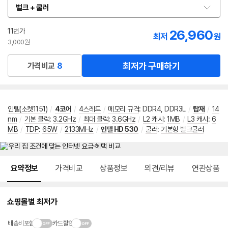
벌크 + 쿨러
옵
션
선
11번가
26,960
최저
원
택
3,000원
최저가 구매하기
가격비교
8
인텔(소켓1151)
/
4코어
/
4스레드
/
메모리 규격
:
DDR4, DDR3L
/
탑재
/
14
nm
/
기본 클럭
:
3.2GHz
/
최대 클럭
:
3.6GHz
/
L2 캐시
:
1MB
/
L3 캐시
:
6
MB
/
TDP
:
65W
/
2133MHz
/
인텔 HD 530
/
쿨러
:
기본형 벌크쿨러
메뉴 네비게이션
요약정보
가격비교
상품정보
의견/리뷰
연관상품
쇼핑몰별 최저가
배송비포함
카드할인