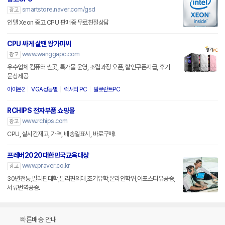
smartstore.naver.com/gsd
광고
인텔 Xeon 중고 CPU 판매중 무료친절상담
CPU 싸게 살땐 왕가피씨
www.wanggapc.com
광고
우수업체 컴퓨터 싼곳, 특가몰 운영, 조립과정 오픈, 할인쿠폰지급, 후기
문상제공
아이온2
VGA성능별
럭셔리 PC
발로란트PC
RCHIPS 전자부품 쇼핑몰
www.rchips.com
광고
CPU, 실시간재고, 가격, 배송일표시, 바로구매!
프레버2020대한민국교육대상
www.praver.co.kr
광고
30년전통,필리핀대학,필리핀의대,조기유학,온라인학위,아포스티유공증,
서류번역공증.
빠른배송 안내