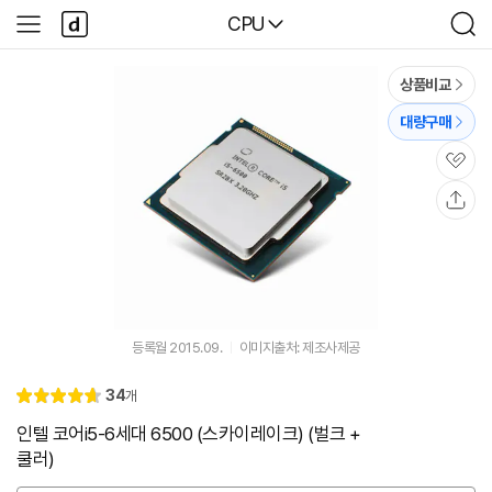
본문 바로가기
다
다나와
CPU
사
검
나
이
색
와
드
메
메
상품비교
인
뉴
대량구매
관
심
공
유
등록월 2015.09.
이미지출처: 제조사제공
리
34
개
별
4.
뷰
점
7
인텔 코어i5-6세대 6500 (스카이레이크) (벌크 +
쿨러)