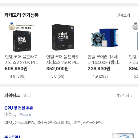
카테고리 인기상품
전체보기
인텔 코어 울트라7
인텔 코어 울트라5
인텔 코어i5-14세
인텔
시리즈2 270K Plu
시리즈2 250K Plu
대 14400F (랩터
시리즈
s (애로우레이크 리
s (애로우레이크 리
레이크 리프레시)
로우
508,980
원
352,000
원
238,930
원
894
프레시)
프레시)
4.9
(306)
5.0
(59)
4.9
(293)
5.
파워링크
가입신청
광고
CPU 및 정련 추출
cj금속.com
광고
CPU,금은스크랩매입, 팔라듐,전자스크랩매입, 금폐액, 정련공장운영
중고CPU