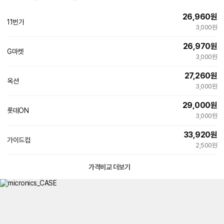
26,960
원
11번가
3,000원
26,970
원
G마켓
3,000원
27,260
원
옥션
3,000원
29,000
원
롯데ON
3,000원
33,920
원
가이드컴
네
2,500원
이
버
페
가격비교 더보기
이