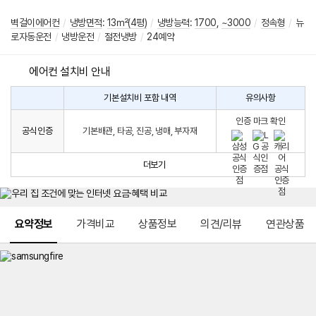
벽걸이에어컨
/
냉방면적
:
13㎡(4평)
/
냉방능력
:
1700
,
~3000
/
정속형
/
뉴
로자동운전
/
냉방운전
/
절전냉방
/
24예약
에어컨 설치비 안내
기본설치비 포함 내역
유의사항
에
에
어
인증 마크 확인
컨
어
공식인증
기본배관, 타공, 진공, 냉매, 부자재
설
컨
치
구
비
매
더보기
시
발
생
되
메뉴 네비게이션
는
요약정보
가격비교
상품정보
의견/리뷰
연관상품
설
치
비
에
대
한
안