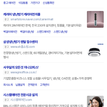
중고 에어컨
식당용품
가전가구
신상품확인
캐리어 냉난방기 캐리어전자몰
smartstore.naver.com/cariermall
광고
캐리어 2IN1에어컨 판매, 전국 230여 설치센터, 정품몰, 기본설치무료!
벽걸이에어컨
벽걸이냉난방
스탠드에어컨
스탠드냉난방
삼성냉난방기 렌탈 접수센터
www.sh홈쇼핑.com
광고
천장형냉난방기, 스탠드형, 60개월분납, 경비처리가능, 기본설치비면제
행사
사무실의 모든것 지니오피스!
www.jinioffice.co.kr/
광고
기업맞춤형 비즈니스 토탈 쇼핑몰! 사무집기, 냉난방, OA전문, 상품+가격 경쟁력
회사소개
납품실적
견적문의
고객센터
시스템에어컨 전문시공 설치
시스템에어컨.com
광고
BIN-시스템은 삼성,LG의 정품 에어컨을 합리적인 가격으로 설치해 드립