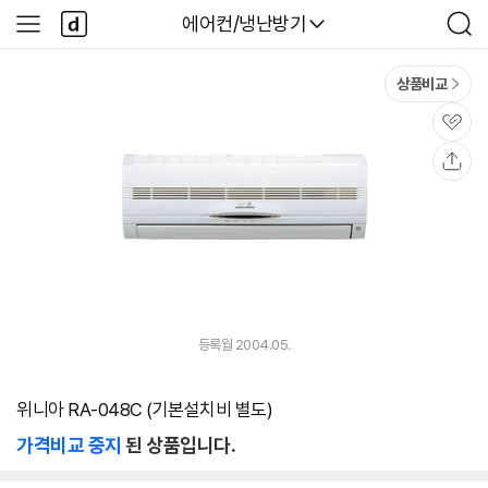
본문 바로가기
다
다나와
에어컨/냉난방기
사
검
나
이
색
와
드
메
메
상품비교
인
뉴
관
심
공
유
등록월 2004.05.
위니아 RA-048C (기본설치비 별도)
가격비교 중지
된 상품입니다.