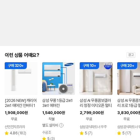
내
를
나
타
내
는
표
입
니
다.
이런 상품 어때요?
광고
구매 320+
구매 10+
구매 20+
[2026 NEW] 캐리어
삼성 무풍 1등급 2in1
삼성 AI 무풍콤보갤러
삼성 AI 무풍콤
2in1 에어컨 인버터 1
3in1 에어컨
리 청정 이지오픈 멀티
리 프로 1등급 
등급 멀티형 wifi 17평
형 에어컨 AF80F17D
에어컨 AF90H
1,908,000
1,540,000
2,799,000
3,830,000
원
원
원
+6평 투인원 전국 설
22WRS 기본설치포
8ERS 기본설
무료
착불
무료
무료
치비포함
함
별도 설치비
선인전자프라자
삼성공식파트너 우주
삼성공식파트너 
수공조
리
네이버
리
리
4.86
(
182
)
5
(
7
)
5
(
17
)
별
별
별
페이
뷰
리
뷰
뷰
5
(
3
)