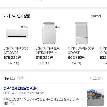
점
점
점
별
수
뷰
수
수
점
수
카테고리 인기상품
전체보기
LG전자 휘센 SQ0
LG전자 휘센 오브
캐리어 DAPB-009
캐리
6FA1WDS
제컬렉션 듀얼호스
0IDWSD
스 B
PQ08FDWBS
WS
575,220
원
818,220
원
602,790
원
532
4.9
(551)
4.8
(72)
5.0
(13)
4.
파워링크
가입신청
광고
중고가전제품(한밭중고전자)
042-523-8179.kti114.net
광고
에어컨 냉난방기 TV 냉장고 주방용품 사무품 가전용품 필요품 등 고가 매
입합니다.