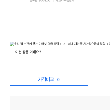
등록월: 2004.07.
제조사:
아남전자
이런 상품 어때요?
가격비교
0
가
격
비
교