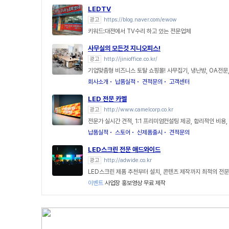
LEDTV
광고
https://blog.naver.com/ewow
키워드:대전에서 TV수리 하고 있는 전문업체
사무실의 모든것 지니오피스!
광고
http://jinioffice.co.kr/
기업맞춤형 비즈니스 토탈 쇼핑몰! 사무집기, 냉난방, OA전문
회사소개
납품실적
견적문의
고객센터
LED 전문 카멜
광고
http://www.camelcorp.co.kr
전문가 실시간 견적, 1:1 프리미엄컨설팅 제공, 합리적인 비용,
납품실적
스토어
신제품출시
견적문의
LED스크린 전문 애드와이드
광고
http://adwide.co.kr
LED스크린 제품 추천부터 설치, 콘텐츠 제작까지 최적의 전
이벤트
사업장 홍보영상 무료 제작