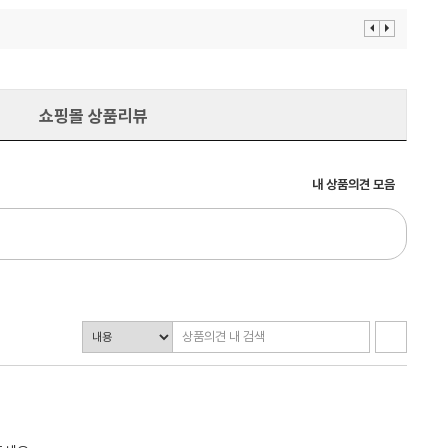
이
다
전
음
보
보
기
기
쇼핑몰 상품리뷰
내 상품의견 모음