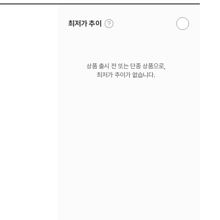
툴
최저가 추이
알
팁
림
보
받
기
기
상품 출시 전 또는 단종 상품으로,
최저가 추이가 없습니다.