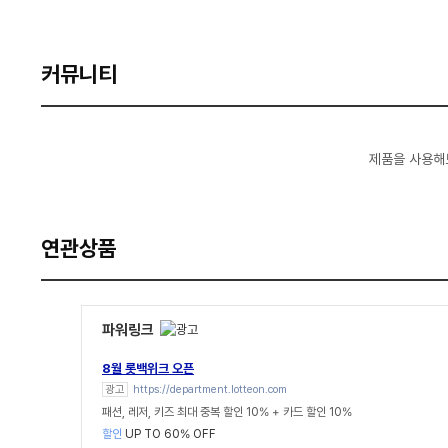
커뮤니티
제품을 사용해
연관상품
파워링크
8월 롯백위크 오픈
광고
https://department.lotteon.com
패션, 레저, 키즈 최대 중복 할인 10% + 카드 할인 10%
할인
UP TO 60% OFF