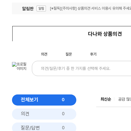
알림판
[※필독][주의사항] 상품의견 서비스 이용시 유의해 주세요
알림
잦은 오류, PC속도 잡자! PC안정화 위해 이건 꼭!
알림
다나와 상품의견
의견
질문
후기
전체보기
최신순
공감 많
0
의견
0
질문/답변
0