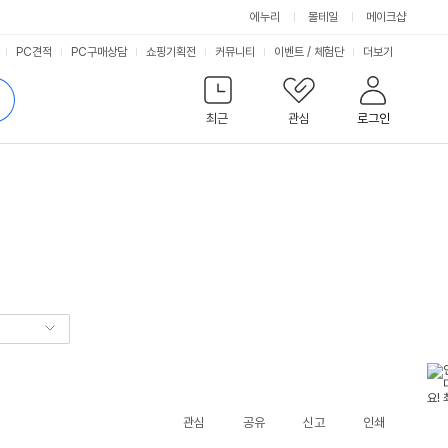
에누리
몰테일
메이크샵
서
PC견적
PC구매상담
쇼핑기획전
커뮤니티
이벤트
/
체험단
더보기
비
검
색
최근
관심
로그인
스
관심
공유
신고
인쇄