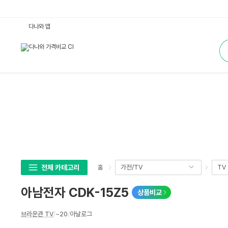
아
다나와 앱
남
전
통
자
합
C
검
D
색
K
-
1
5
Z
5
:
다
나
와
가
격
비
교
전체 카테고리
가전/TV
TV
홈
아남전자 CDK-15Z5
상품비교
상
브라운관 TV
/
~20
/
아날로그
세
스